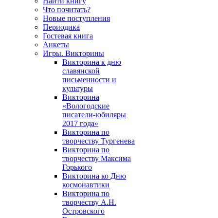
Найти книгу
Что почитать?
Новые поступления
Периодика
Гостевая книга
Анкеты
Игры. Викторины
Викторина к дню
славянской
письменности и
культуры
Викторина
«Вологодские
писатели-юбиляры
2017 года»
Викторина по
творчеству Тургенева
Викторина по
творчеству Максима
Горького
Викторина ко Дню
космонавтики
Викторина по
творчеству А.Н.
Островского