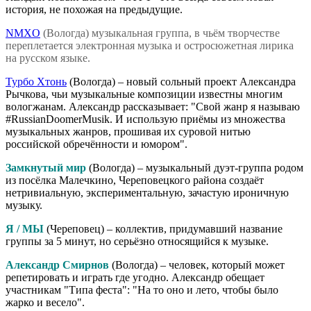
история, не похожая на предыдущие.
NMXO
(Вологда) музыкальная группа, в чьём творчестве
переплетается электронная музыка и остросюжетная лирика
на русском языке.
Турбо Хтонь
(Вологда) – новый сольный проект Александра
Рычкова, чьи музыкальные композиции известны многим
вологжанам. Александр рассказывает: "Свой жанр я называю
#RussianDoomerMusik. И использую приёмы из множества
музыкальных жанров, прошивая их суровой нитью
российской обречённости и юмором".
Замкнутый мир
(Вологда) – музыкальный дуэт-группа родом
из посёлка Малечкино, Череповецкого района создаёт
нетривиальную, экспериментальную, зачастую ироничную
музыку.
Я / МЫ
(Череповец) – коллектив, придумавший название
группы за 5 минут, но серьёзно относящийся к музыке.
Александр Смирнов
(Вологда) – человек, который может
репетировать и играть где угодно. Александр обещает
участникам "Типа феста": "На то оно и лето, чтобы было
жарко и весело".