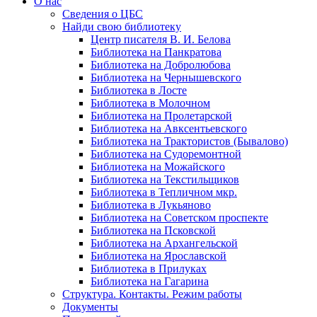
О нас
Сведения о ЦБС
Найди свою библиотеку
Центр писателя В. И. Белова
Библиотека на Панкратова
Библиотека на Добролюбова
Библиотека на Чернышевского
Библиотека в Лосте
Библиотека в Молочном
Библиотека на Пролетарской
Библиотека на Авксентьевского
Библиотека на Трактористов (Бывалово)
Библиотека на Судоремонтной
Библиотека на Можайского
Библиотека на Текстильщиков
Библиотека в Тепличном мкр.
Библиотека в Лукьяново
Библиотека на Советском проспекте
Библиотека на Псковской
Библиотека на Архангельской
Библиотека на Ярославской
Библиотека в Прилуках
Библиотека на Гагарина
Структура. Контакты. Режим работы
Документы