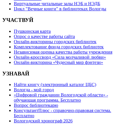
Виртуальные читальные залы НЭБ и НЭДБ
Цикл "Вечные книги" в библиотеках Вологды
УЧАСТВУЙ
Пушкинская карта
Опрос о качестве работы сайта
Онлайн-викторины городских библиотек
Комплектование фонда городских библиотек
Независимая оценка качества работы учреждения
Онлайн-кроссворд «Сила молчаливой любви»
Онлайн-викторина «Чудесный мир фэнтези»
УЗНАВАЙ
Найти книгу (электронный каталог ЦБС)
Вологда - мой город
«Цифровой гражданин Вологодской области» -
обучающая программа. Бесплатно
Вопрос библиотекарю
КонсультантПлюс - справочно-правовая система.
Бесплатно
Вологодский хронограф 2026