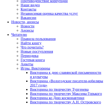
Противодействие коррупции
Наше видео
Контакты
Независимая оценка качества услуг
Вакансии
Новости, анонсы
Новости
Анонсы
Читателю
Правила пользования
Найти книгу
Что почитать?
Новые поступления
Периодика
Гостевая книга
Анкеты
Игры. Викторины
Викторина к дню славянской письменности
и культуры
Викторина «Вологодские писатели-юбиляры
2017 года»
Викторина по творчеству Тургенева
Викторина по творчеству Максима Горького
Викторина ко Дню космонавтики
Викторина по творчеству А.Н. Островского