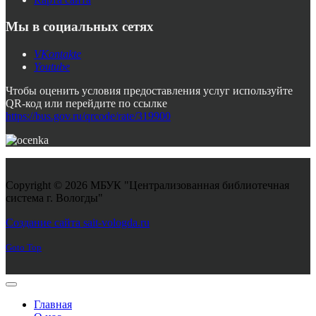
Мы в социальных сетях
VKontakte
Youtube
Чтобы оценить условия предоставления услуг используйте
QR-код или перейдите по ссылке
https://bus.gov.ru/qrcode/rate/319900
Copyright © 2026 МБУК "Централизованная библиотечная
система г. Вологды"
Joomla! 3 Templates
Создание сайта sait-vologda.ru
Goto Top
Главная