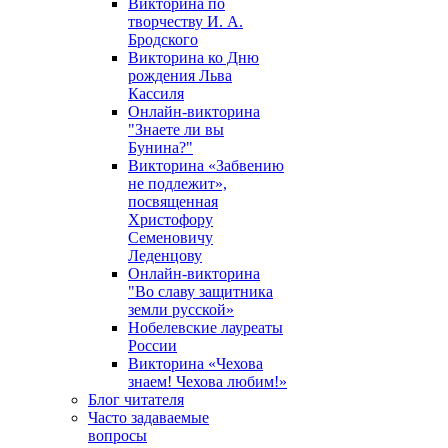
Викторина по
творчеству И. А.
Бродского
Викторина ко Дню
рождения Льва
Кассиля
Онлайн-викторина
"Знаете ли вы
Бунина?"
Викторина «Забвению
не подлежит»,
посвященная
Христофору
Семеновичу
Леденцову
Онлайн-викторина
"Во славу защитника
земли русской»
Нобелевские лауреаты
России
Викторина «Чехова
знаем! Чехова любим!»
Блог читателя
Часто задаваемые
вопросы