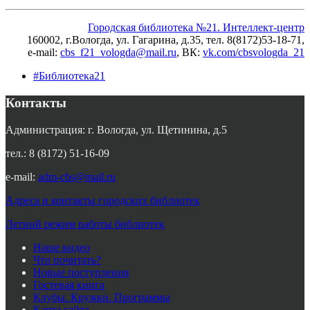
Городская библиотека №21. Интеллект-центр
160002, г.Вологда, ул. Гагарина, д.35, тел. 8(8172)53-18-71,
e-mail:
cbs_f21_vologda@mail.ru
, ВК
:
vk.com/cbsvologda_21
#Библиотека21
Контакты
Администрация: г. Вологда, ул. Щетинина, д.5
тел.: 8 (8172) 51-16-09
e-mail:
adm-cbs@mail.ru
Адреса и контакты городских библиотек
Летний режим работы библиотек
Наше видео
Что почитать?
Новые поступления
Гостевая книга
Клубы. Кружки. Программы
Карта сайта