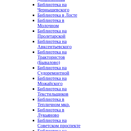
Библиотека на
Чернышевского
Библиотека в Лосте
Библиотека в
Молочном
Библиотека на
Пролетарской
Библиотека на
Авксентьевского
Библиотека на
Трактористов
(Бывалово)
Библиотека на
Судоремонтной
Библиотека на
Можайского
Библиотека на
Текстильщиков
Библиотека в
Тепличном мкр.
Библиотека в
Лукьяново
Библиотека на
Советском проспекте
Библиотека на