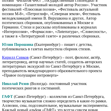
поэзии "Филатов Фест", государственный стипендиат в
номинации «Талантливый молодой автор России». Участник
фестивалей «Плюсовая поэзия», «Фестиваль актуальной
поэзии М-8», «Петроглиф», «Северная земля», Фестиваль
мелодекламаций имени В. Верушкина и других. Автор
поэтических сборников, опубликованных в Москве и
Германии. Стихи и рассказы опубликованы в журналах
«Интерпоэзия», «Формаслов», «Лиterraтура», «Словесность»,
а также в «Литературной газете» и различных сборниках.
Юлия Порошина
(Екатеринбург) – пишет с детства,
публиковалась в газетах выпустила сборник стихов.
Кирилл Сивков
(Санкт-Петербург) – поэт, филолог, актёр,
литературовед, автор научных статей, создатель авторских
литературных экскурсий по Санкт-Петербургу и Москве,
преподаватель международного образовательного проекта
«Правое полушарие интроверта»
Николай Розов
(Вологда)– постоянный участник
поэтических рингов и состязаний.
ГАФТ
(Санкт-Петербург) – коллектив из Санкт-Петербурга,
творчество музыкантов сложно определить в какие-то рамки.
Аллюзии, сны, подсознательное, музыкальные эксперименты.
Каждый новый альбом «ГАФТ» это всегда совсем новая