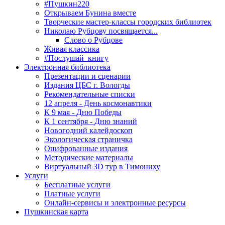
#Пушкин220
Открываем Бунина вместе
Творческие мастер-классы городских библиотек
Николаю Рубцову посвящается...
Слово о Рубцове
Живая классика
#Послушай_книгу
Электронная библиотека
Презентации и сценарии
Издания ЦБС г. Вологды
Рекомендательные списки
12 апреля - День космонавтики
К 9 мая - Дню Победы
К 1 сентября - Дню знаний
Новогодний калейдоскоп
Экологическая страничка
Оцифрованные издания
Методические материалы
Виртуальный 3D тур в Тимониху
Услуги
Бесплатные услуги
Платные услуги
Онлайн-сервисы и электронные ресурсы
Пушкинская карта