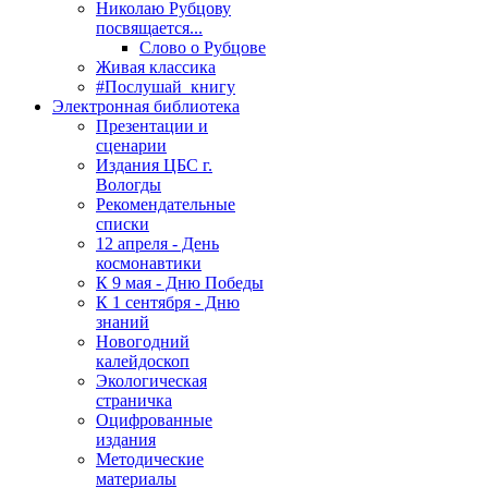
Николаю Рубцову
посвящается...
Слово о Рубцове
Живая классика
#Послушай_книгу
Электронная библиотека
Презентации и
сценарии
Издания ЦБС г.
Вологды
Рекомендательные
списки
12 апреля - День
космонавтики
К 9 мая - Дню Победы
К 1 сентября - Дню
знаний
Новогодний
калейдоскоп
Экологическая
страничка
Оцифрованные
издания
Методические
материалы