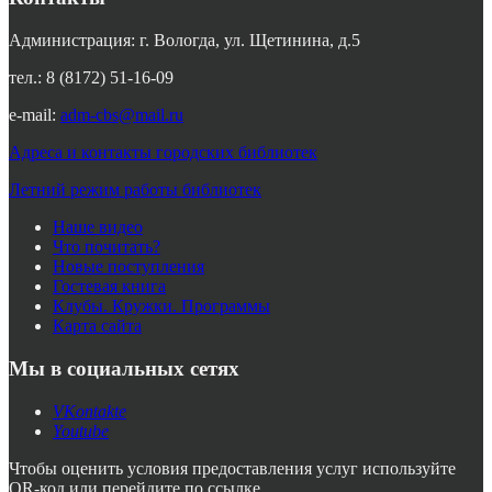
Администрация: г. Вологда, ул. Щетинина, д.5
тел.: 8 (8172) 51-16-09
e-mail:
adm-cbs@mail.ru
Адреса и контакты городских библиотек
Летний режим работы библиотек
Наше видео
Что почитать?
Новые поступления
Гостевая книга
Клубы. Кружки. Программы
Карта сайта
Мы в социальных сетях
VKontakte
Youtube
Чтобы оценить условия предоставления услуг используйте
QR-код или перейдите по ссылке