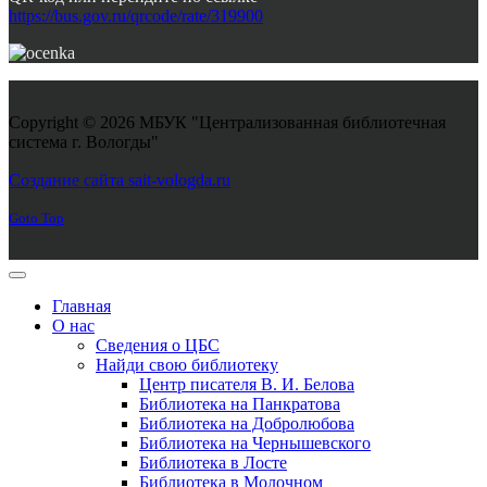
https://bus.gov.ru/qrcode/rate/319900
Copyright © 2026 МБУК "Централизованная библиотечная
система г. Вологды"
Joomla! 3 Templates
Создание сайта sait-vologda.ru
Goto Top
Главная
О нас
Сведения о ЦБС
Найди свою библиотеку
Центр писателя В. И. Белова
Библиотека на Панкратова
Библиотека на Добролюбова
Библиотека на Чернышевского
Библиотека в Лосте
Библиотека в Молочном