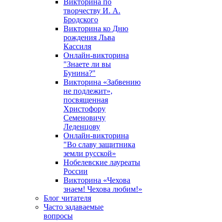
Викторина по
творчеству И. А.
Бродского
Викторина ко Дню
рождения Льва
Кассиля
Онлайн-викторина
"Знаете ли вы
Бунина?"
Викторина «Забвению
не подлежит»,
посвященная
Христофору
Семеновичу
Леденцову
Онлайн-викторина
"Во славу защитника
земли русской»
Нобелевские лауреаты
России
Викторина «Чехова
знаем! Чехова любим!»
Блог читателя
Часто задаваемые
вопросы