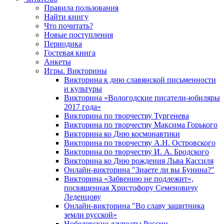
Правила пользования
Найти книгу
Что почитать?
Новые поступления
Периодика
Гостевая книга
Анкеты
Игры. Викторины
Викторина к дню славянской письменности
и культуры
Викторина «Вологодские писатели-юбиляры
2017 года»
Викторина по творчеству Тургенева
Викторина по творчеству Максима Горького
Викторина ко Дню космонавтики
Викторина по творчеству А.Н. Островского
Викторина по творчеству И. А. Бродского
Викторина ко Дню рождения Льва Кассиля
Онлайн-викторина "Знаете ли вы Бунина?"
Викторина «Забвению не подлежит»,
посвященная Христофору Семеновичу
Леденцову
Онлайн-викторина "Во славу защитника
земли русской»
Нобелевские лауреаты России