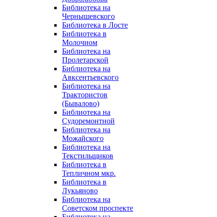
Библиотека на
Чернышевского
Библиотека в Лосте
Библиотека в
Молочном
Библиотека на
Пролетарской
Библиотека на
Авксентьевского
Библиотека на
Трактористов
(Бывалово)
Библиотека на
Судоремонтной
Библиотека на
Можайского
Библиотека на
Текстильщиков
Библиотека в
Тепличном мкр.
Библиотека в
Лукьяново
Библиотека на
Советском проспекте
Библиотека на