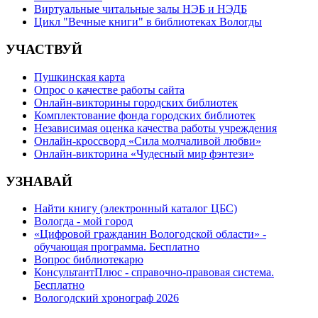
Виртуальные читальные залы НЭБ и НЭДБ
Цикл "Вечные книги" в библиотеках Вологды
УЧАСТВУЙ
Пушкинская карта
Опрос о качестве работы сайта
Онлайн-викторины городских библиотек
Комплектование фонда городских библиотек
Независимая оценка качества работы учреждения
Онлайн-кроссворд «Сила молчаливой любви»
Онлайн-викторина «Чудесный мир фэнтези»
УЗНАВАЙ
Найти книгу (электронный каталог ЦБС)
Вологда - мой город
«Цифровой гражданин Вологодской области» -
обучающая программа. Бесплатно
Вопрос библиотекарю
КонсультантПлюс - справочно-правовая система.
Бесплатно
Вологодский хронограф 2026