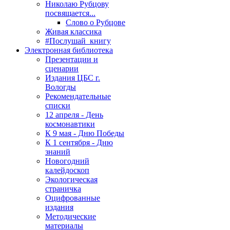
Николаю Рубцову
посвящается...
Слово о Рубцове
Живая классика
#Послушай_книгу
Электронная библиотека
Презентации и
сценарии
Издания ЦБС г.
Вологды
Рекомендательные
списки
12 апреля - День
космонавтики
К 9 мая - Дню Победы
К 1 сентября - Дню
знаний
Новогодний
калейдоскоп
Экологическая
страничка
Оцифрованные
издания
Методические
материалы