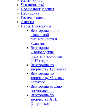
Найти книгу
Что почитать?
Новые поступления
Периодика
Гостевая книга
Анкеты
Игры. Викторины
Викторина к дню
славянской
письменности и
культуры
Викторина
«Вологодские
писатели-юбиляры
2017 года»
Викторина по
творчеству Тургенева
Викторина по
творчеству Максима
Горького
Викторина ко Дню
космонавтики
Викторина по
творчеству А.Н.
Островского