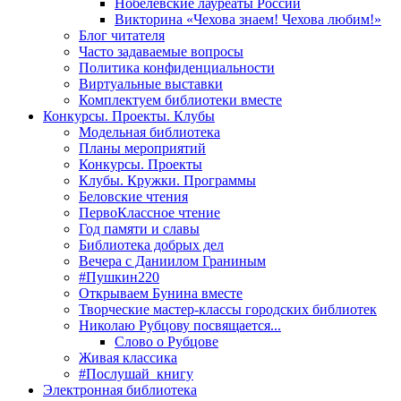
Нобелевские лауреаты России
Викторина «Чехова знаем! Чехова любим!»
Блог читателя
Часто задаваемые вопросы
Политика конфиденциальности
Виртуальные выставки
Комплектуем библиотеки вместе
Конкурсы. Проекты. Клубы
Модельная библиотека
Планы мероприятий
Конкурсы. Проекты
Клубы. Кружки. Программы
Беловские чтения
ПервоКлассное чтение
Год памяти и славы
Библиотека добрых дел
Вечера с Даниилом Граниным
#Пушкин220
Открываем Бунина вместе
Творческие мастер-классы городских библиотек
Николаю Рубцову посвящается...
Слово о Рубцове
Живая классика
#Послушай_книгу
Электронная библиотека