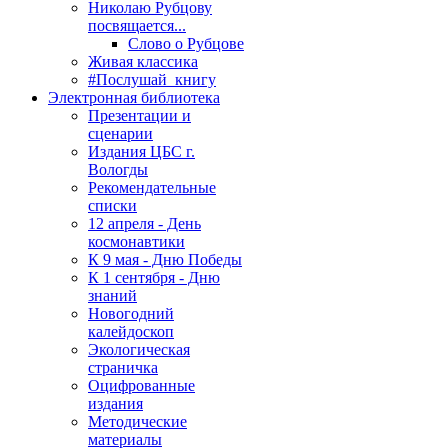
Николаю Рубцову
посвящается...
Слово о Рубцове
Живая классика
#Послушай_книгу
Электронная библиотека
Презентации и
сценарии
Издания ЦБС г.
Вологды
Рекомендательные
списки
12 апреля - День
космонавтики
К 9 мая - Дню Победы
К 1 сентября - Дню
знаний
Новогодний
калейдоскоп
Экологическая
страничка
Оцифрованные
издания
Методические
материалы