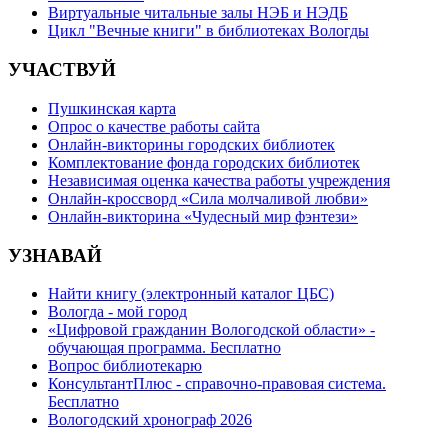
Виртуальные читальные залы НЭБ и НЭДБ
Цикл "Вечные книги" в библиотеках Вологды
УЧАСТВУЙ
Пушкинская карта
Опрос о качестве работы сайта
Онлайн-викторины городских библиотек
Комплектование фонда городских библиотек
Независимая оценка качества работы учреждения
Онлайн-кроссворд «Сила молчаливой любви»
Онлайн-викторина «Чудесный мир фэнтези»
УЗНАВАЙ
Найти книгу (электронный каталог ЦБС)
Вологда - мой город
«Цифровой гражданин Вологодской области» -
обучающая программа. Бесплатно
Вопрос библиотекарю
КонсультантПлюс - справочно-правовая система.
Бесплатно
Вологодский хронограф 2026