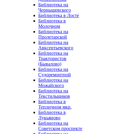
Библиотека на
Чернышевского
Библиотека в Лосте
Библиотека в
Молочном
Библиотека на
Пролетарской
Библиотека на
Авксентьевского
Библиотека на
Трактористов
(Бывалово)
Библиотека на
Судоремонтной
Библиотека на
Можайского
Библиотека на
Текстильщиков
Библиотека в
Тепличном мкр.
Библиотека в
Лукьяново
Библиотека на
Советском проспекте
Библиотека на