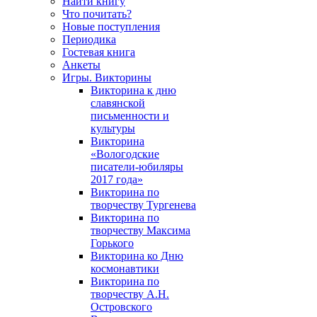
Найти книгу
Что почитать?
Новые поступления
Периодика
Гостевая книга
Анкеты
Игры. Викторины
Викторина к дню
славянской
письменности и
культуры
Викторина
«Вологодские
писатели-юбиляры
2017 года»
Викторина по
творчеству Тургенева
Викторина по
творчеству Максима
Горького
Викторина ко Дню
космонавтики
Викторина по
творчеству А.Н.
Островского