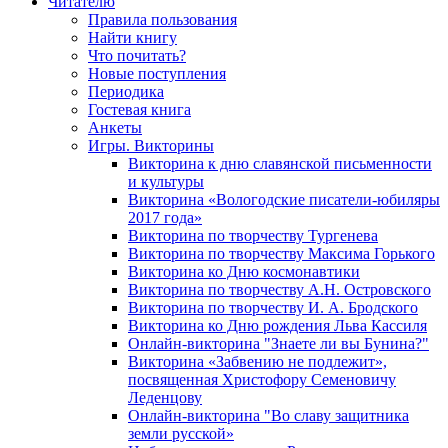
Читателю
Правила пользования
Найти книгу
Что почитать?
Новые поступления
Периодика
Гостевая книга
Анкеты
Игры. Викторины
Викторина к дню славянской письменности
и культуры
Викторина «Вологодские писатели-юбиляры
2017 года»
Викторина по творчеству Тургенева
Викторина по творчеству Максима Горького
Викторина ко Дню космонавтики
Викторина по творчеству А.Н. Островского
Викторина по творчеству И. А. Бродского
Викторина ко Дню рождения Льва Кассиля
Онлайн-викторина "Знаете ли вы Бунина?"
Викторина «Забвению не подлежит»,
посвященная Христофору Семеновичу
Леденцову
Онлайн-викторина "Во славу защитника
земли русской»