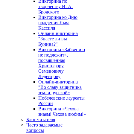
Викторина по
творчеству И. А.
Бродского
Викторина ко Дню
рождения Льва
Кассиля
Онлайн-викторина
"Знаете ли вы
Бунина?"
Викторина «Забвению
не подлежит»,
посвященная
Христофору
Семеновичу
Леденцову
Онлайн-викторина
"Во славу защитника
земли русской»
Нобелевские лауреаты
России
Викторина «Чехова
знаем! Чехова любим!»
Блог читателя
Часто задаваемые
вопросы