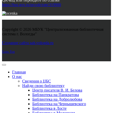
QR-код или перейдите по ссылке
https://bus.gov.ru/qrcode/rate/319900
Copyright © 2026 МБУК "Централизованная библиотечная
система г. Вологды"
Joomla! 3 Templates
Создание сайта sait-vologda.ru
Goto Top
Главная
О нас
Сведения о ЦБС
Найди свою библиотеку
Центр писателя В. И. Белова
Библиотека на Панкратова
Библиотека на Добролюбова
Библиотека на Чернышевского
Библиотека в Лосте
Библиотека в Молочном