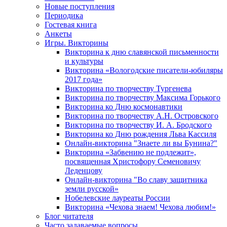
Новые поступления
Периодика
Гостевая книга
Анкеты
Игры. Викторины
Викторина к дню славянской письменности
и культуры
Викторина «Вологодские писатели-юбиляры
2017 года»
Викторина по творчеству Тургенева
Викторина по творчеству Максима Горького
Викторина ко Дню космонавтики
Викторина по творчеству А.Н. Островского
Викторина по творчеству И. А. Бродского
Викторина ко Дню рождения Льва Кассиля
Онлайн-викторина "Знаете ли вы Бунина?"
Викторина «Забвению не подлежит»,
посвященная Христофору Семеновичу
Леденцову
Онлайн-викторина "Во славу защитника
земли русской»
Нобелевские лауреаты России
Викторина «Чехова знаем! Чехова любим!»
Блог читателя
Часто задаваемые вопросы