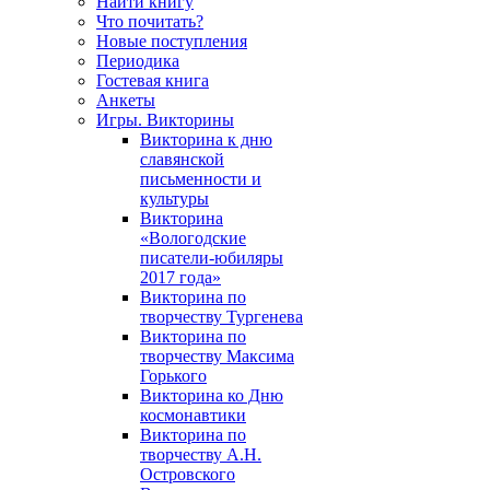
Найти книгу
Что почитать?
Новые поступления
Периодика
Гостевая книга
Анкеты
Игры. Викторины
Викторина к дню
славянской
письменности и
культуры
Викторина
«Вологодские
писатели-юбиляры
2017 года»
Викторина по
творчеству Тургенева
Викторина по
творчеству Максима
Горького
Викторина ко Дню
космонавтики
Викторина по
творчеству А.Н.
Островского