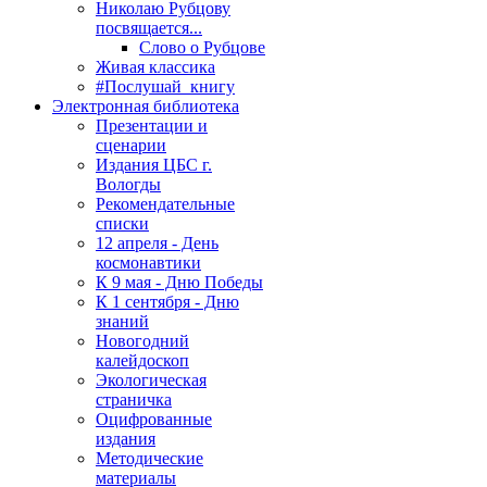
Николаю Рубцову
посвящается...
Слово о Рубцове
Живая классика
#Послушай_книгу
Электронная библиотека
Презентации и
сценарии
Издания ЦБС г.
Вологды
Рекомендательные
списки
12 апреля - День
космонавтики
К 9 мая - Дню Победы
К 1 сентября - Дню
знаний
Новогодний
калейдоскоп
Экологическая
страничка
Оцифрованные
издания
Методические
материалы