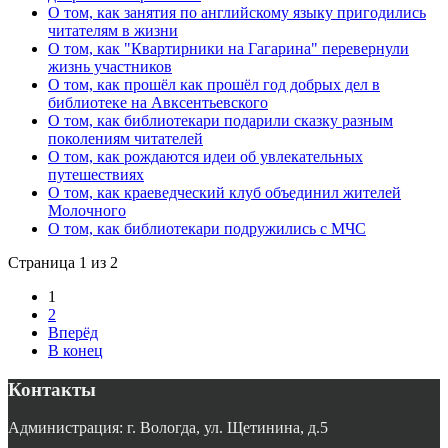
О том, как занятия по английскому языку пригодились
читателям в жизни
О том, как "Квартирники на Гагарина" перевернули
жизнь участников
О том, как прошёл как прошёл год добрых дел в
библиотеке на Авксентьевского
О том, как библиотекари подарили сказку разным
поколениям читателей
О том, как рождаются идеи об увлекательных
путешествиях
О том, как краеведческий клуб объединил жителей
Молочного
О том, как библиотекари подружились с МЧС
Страница 1 из 2
1
2
Вперёд
В конец
Контакты
Администрация: г. Вологда, ул. Щетинина, д.5