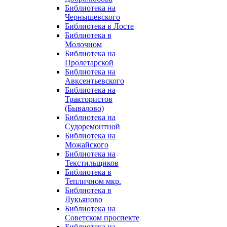
Библиотека на
Чернышевского
Библиотека в Лосте
Библиотека в
Молочном
Библиотека на
Пролетарской
Библиотека на
Авксентьевского
Библиотека на
Трактористов
(Бывалово)
Библиотека на
Судоремонтной
Библиотека на
Можайского
Библиотека на
Текстильщиков
Библиотека в
Тепличном мкр.
Библиотека в
Лукьяново
Библиотека на
Советском проспекте
Библиотека на