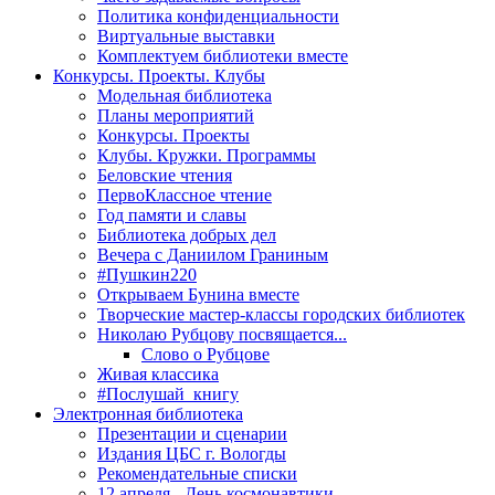
Политика конфиденциальности
Виртуальные выставки
Комплектуем библиотеки вместе
Конкурсы. Проекты. Клубы
Модельная библиотека
Планы мероприятий
Конкурсы. Проекты
Клубы. Кружки. Программы
Беловские чтения
ПервоКлассное чтение
Год памяти и славы
Библиотека добрых дел
Вечера с Даниилом Граниным
#Пушкин220
Открываем Бунина вместе
Творческие мастер-классы городских библиотек
Николаю Рубцову посвящается...
Слово о Рубцове
Живая классика
#Послушай_книгу
Электронная библиотека
Презентации и сценарии
Издания ЦБС г. Вологды
Рекомендательные списки
12 апреля - День космонавтики