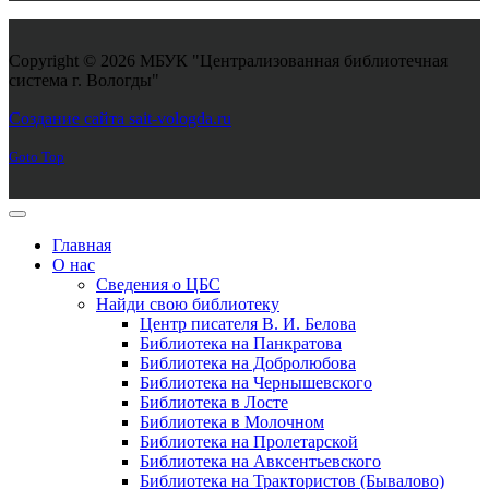
Copyright © 2026 МБУК "Централизованная библиотечная
система г. Вологды"
Joomla! 3 Templates
Создание сайта sait-vologda.ru
Goto Top
Главная
О нас
Сведения о ЦБС
Найди свою библиотеку
Центр писателя В. И. Белова
Библиотека на Панкратова
Библиотека на Добролюбова
Библиотека на Чернышевского
Библиотека в Лосте
Библиотека в Молочном
Библиотека на Пролетарской
Библиотека на Авксентьевского
Библиотека на Трактористов (Бывалово)