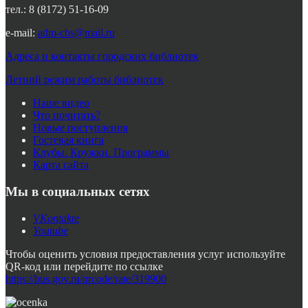
тел.: 8 (8172) 51-16-09
e-mail:
adm-cbs@mail.ru
Адреса и контакты городских библиотек
Летний режим работы библиотек
Наше видео
Что почитать?
Новые поступления
Гостевая книга
Клубы. Кружки. Программы
Карта сайта
Мы в социальных сетях
VKontakte
Youtube
Чтобы оценить условия предоставления услуг используйте
QR-код или перейдите по ссылке
https://bus.gov.ru/qrcode/rate/319900