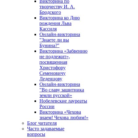
Викторина по
творчеству И. А.
Бродского
Викторина ко Дню
рождения Льва
Кассиля
Онлайн-викторина
"Знаете ли вы
Бунина?"
Викторина «Забвению
не подлежит»,
посвященная
Христофору
Семеновичу
Леденцову
Онлайн-викторина
"Во славу защитника
земли русской»
Нобелевские лауреаты
России
Викторина «Чехова
знаем! Чехова любим!»
Блог читателя
Часто задаваемые
вопросы