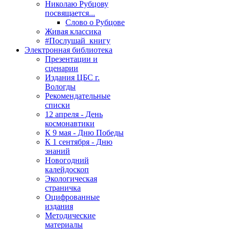
Николаю Рубцову
посвящается...
Слово о Рубцове
Живая классика
#Послушай_книгу
Электронная библиотека
Презентации и
сценарии
Издания ЦБС г.
Вологды
Рекомендательные
списки
12 апреля - День
космонавтики
К 9 мая - Дню Победы
К 1 сентября - Дню
знаний
Новогодний
калейдоскоп
Экологическая
страничка
Оцифрованные
издания
Методические
материалы