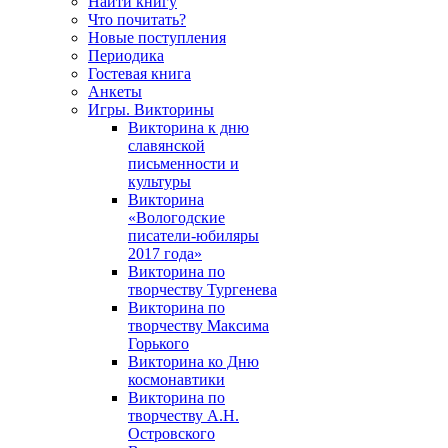
Найти книгу
Что почитать?
Новые поступления
Периодика
Гостевая книга
Анкеты
Игры. Викторины
Викторина к дню
славянской
письменности и
культуры
Викторина
«Вологодские
писатели-юбиляры
2017 года»
Викторина по
творчеству Тургенева
Викторина по
творчеству Максима
Горького
Викторина ко Дню
космонавтики
Викторина по
творчеству А.Н.
Островского