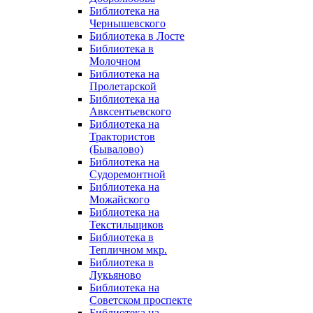
Библиотека на
Чернышевского
Библиотека в Лосте
Библиотека в
Молочном
Библиотека на
Пролетарской
Библиотека на
Авксентьевского
Библиотека на
Трактористов
(Бывалово)
Библиотека на
Судоремонтной
Библиотека на
Можайского
Библиотека на
Текстильщиков
Библиотека в
Тепличном мкр.
Библиотека в
Лукьяново
Библиотека на
Советском проспекте
Библиотека на