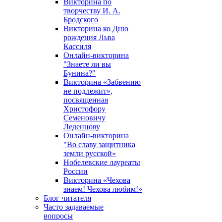
Викторина по
творчеству И. А.
Бродского
Викторина ко Дню
рождения Льва
Кассиля
Онлайн-викторина
"Знаете ли вы
Бунина?"
Викторина «Забвению
не подлежит»,
посвященная
Христофору
Семеновичу
Леденцову
Онлайн-викторина
"Во славу защитника
земли русской»
Нобелевские лауреаты
России
Викторина «Чехова
знаем! Чехова любим!»
Блог читателя
Часто задаваемые
вопросы