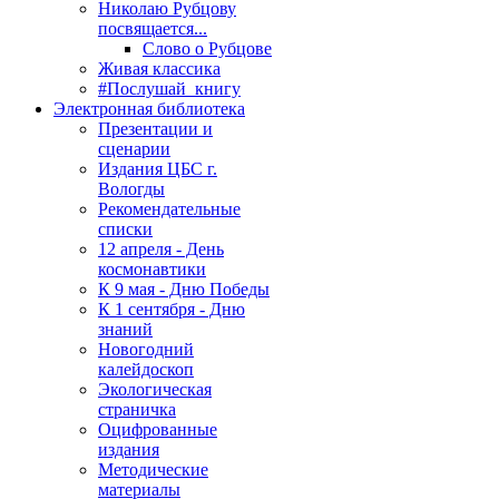
Николаю Рубцову
посвящается...
Слово о Рубцове
Живая классика
#Послушай_книгу
Электронная библиотека
Презентации и
сценарии
Издания ЦБС г.
Вологды
Рекомендательные
списки
12 апреля - День
космонавтики
К 9 мая - Дню Победы
К 1 сентября - Дню
знаний
Новогодний
калейдоскоп
Экологическая
страничка
Оцифрованные
издания
Методические
материалы