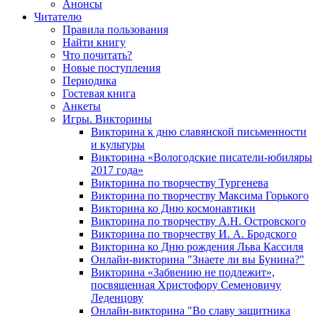
Анонсы
Читателю
Правила пользования
Найти книгу
Что почитать?
Новые поступления
Периодика
Гостевая книга
Анкеты
Игры. Викторины
Викторина к дню славянской письменности
и культуры
Викторина «Вологодские писатели-юбиляры
2017 года»
Викторина по творчеству Тургенева
Викторина по творчеству Максима Горького
Викторина ко Дню космонавтики
Викторина по творчеству А.Н. Островского
Викторина по творчеству И. А. Бродского
Викторина ко Дню рождения Льва Кассиля
Онлайн-викторина "Знаете ли вы Бунина?"
Викторина «Забвению не подлежит»,
посвященная Христофору Семеновичу
Леденцову
Онлайн-викторина "Во славу защитника