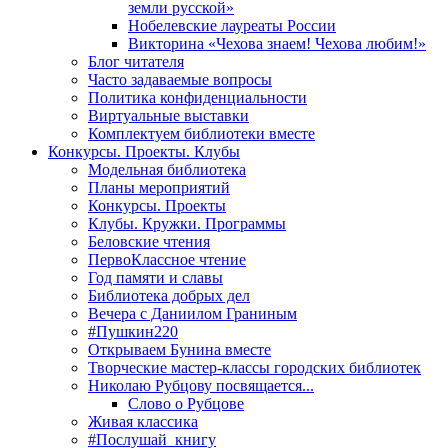
земли русской»
Нобелевские лауреаты России
Викторина «Чехова знаем! Чехова любим!»
Блог читателя
Часто задаваемые вопросы
Политика конфиденциальности
Виртуальные выставки
Комплектуем библиотеки вместе
Конкурсы. Проекты. Клубы
Модельная библиотека
Планы мероприятий
Конкурсы. Проекты
Клубы. Кружки. Программы
Беловские чтения
ПервоКлассное чтение
Год памяти и славы
Библиотека добрых дел
Вечера с Даниилом Граниным
#Пушкин220
Открываем Бунина вместе
Творческие мастер-классы городских библиотек
Николаю Рубцову посвящается...
Слово о Рубцове
Живая классика
#Послушай_книгу