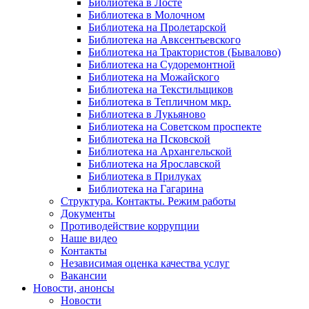
Библиотека в Лосте
Библиотека в Молочном
Библиотека на Пролетарской
Библиотека на Авксентьевского
Библиотека на Трактористов (Бывалово)
Библиотека на Судоремонтной
Библиотека на Можайского
Библиотека на Текстильщиков
Библиотека в Тепличном мкр.
Библиотека в Лукьяново
Библиотека на Советском проспекте
Библиотека на Псковской
Библиотека на Архангельской
Библиотека на Ярославской
Библиотека в Прилуках
Библиотека на Гагарина
Структура. Контакты. Режим работы
Документы
Противодействие коррупции
Наше видео
Контакты
Независимая оценка качества услуг
Вакансии
Новости, анонсы
Новости