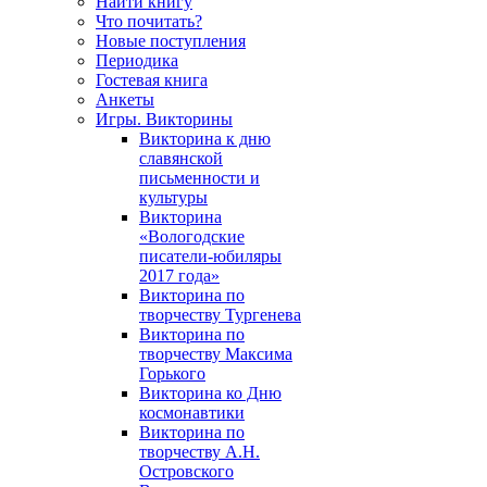
Найти книгу
Что почитать?
Новые поступления
Периодика
Гостевая книга
Анкеты
Игры. Викторины
Викторина к дню
славянской
письменности и
культуры
Викторина
«Вологодские
писатели-юбиляры
2017 года»
Викторина по
творчеству Тургенева
Викторина по
творчеству Максима
Горького
Викторина ко Дню
космонавтики
Викторина по
творчеству А.Н.
Островского