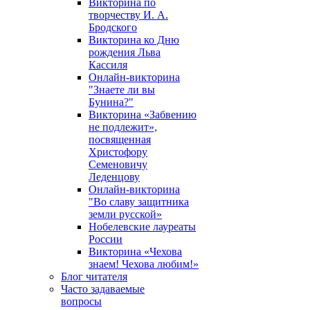
Викторина по
творчеству И. А.
Бродского
Викторина ко Дню
рождения Льва
Кассиля
Онлайн-викторина
"Знаете ли вы
Бунина?"
Викторина «Забвению
не подлежит»,
посвященная
Христофору
Семеновичу
Леденцову
Онлайн-викторина
"Во славу защитника
земли русской»
Нобелевские лауреаты
России
Викторина «Чехова
знаем! Чехова любим!»
Блог читателя
Часто задаваемые
вопросы