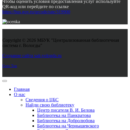
Чтобы оценить условия предоставления услуг используйте
QR-код или перейдите по ссылке
https://bus.gov.ru/qrcode/rate/319900
Copyright © 2026 МБУК "Централизованная библиотечная
система г. Вологды"
Joomla! 3 Templates
Создание сайта sait-vologda.ru
Goto Top
Главная
О нас
Сведения о ЦБС
Найди свою библиотеку
Центр писателя В. И. Белова
Библиотека на Панкратова
Библиотека на Добролюбова
Библиотека на Чернышевского