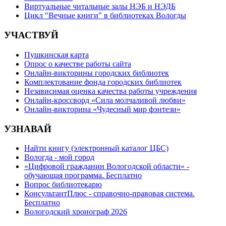
Виртуальные читальные залы НЭБ и НЭДБ
Цикл "Вечные книги" в библиотеках Вологды
УЧАСТВУЙ
Пушкинская карта
Опрос о качестве работы сайта
Онлайн-викторины городских библиотек
Комплектование фонда городских библиотек
Независимая оценка качества работы учреждения
Онлайн-кроссворд «Сила молчаливой любви»
Онлайн-викторина «Чудесный мир фэнтези»
УЗНАВАЙ
Найти книгу (электронный каталог ЦБС)
Вологда - мой город
«Цифровой гражданин Вологодской области» -
обучающая программа. Бесплатно
Вопрос библиотекарю
КонсультантПлюс - справочно-правовая система.
Бесплатно
Вологодский хронограф 2026