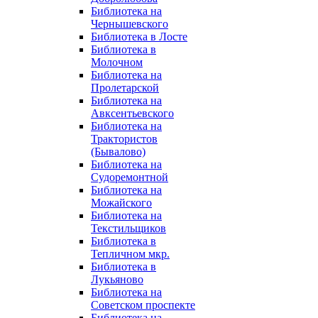
Библиотека на
Чернышевского
Библиотека в Лосте
Библиотека в
Молочном
Библиотека на
Пролетарской
Библиотека на
Авксентьевского
Библиотека на
Трактористов
(Бывалово)
Библиотека на
Судоремонтной
Библиотека на
Можайского
Библиотека на
Текстильщиков
Библиотека в
Тепличном мкр.
Библиотека в
Лукьяново
Библиотека на
Советском проспекте
Библиотека на