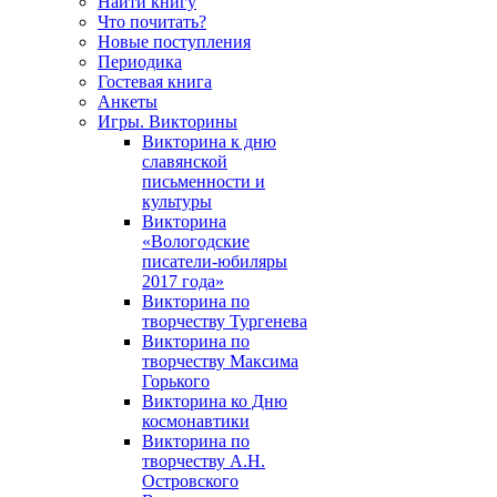
Найти книгу
Что почитать?
Новые поступления
Периодика
Гостевая книга
Анкеты
Игры. Викторины
Викторина к дню
славянской
письменности и
культуры
Викторина
«Вологодские
писатели-юбиляры
2017 года»
Викторина по
творчеству Тургенева
Викторина по
творчеству Максима
Горького
Викторина ко Дню
космонавтики
Викторина по
творчеству А.Н.
Островского