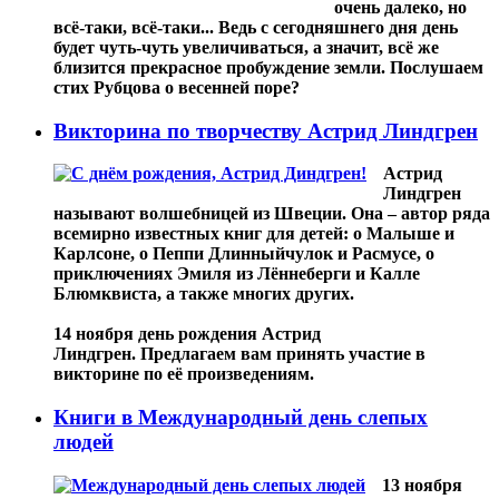
очень далеко, но
всё-таки, всё-таки... Ведь с сегодняшнего дня день
будет чуть-чуть увеличиваться, а значит, всё же
близится прекрасное пробуждение земли. Послушаем
стих Рубцова о весенней поре?
Викторина по творчеству Астрид Линдгрен
Астрид
Линдгрен
называют волшебницей из Швеции. Она – автор ряда
всемирно известных книг для детей: о Малыше и
Карлсоне, о Пеппи Длинныйчулок и Расмусе, о
приключениях Эмиля из Лённеберги и Калле
Блюмквиста, а также многих других.
14 ноября день рождения Астрид
Линдгрен. Предлагаем вам принять участие в
викторине по её произведениям.
Книги в Международный день слепых
людей
13 ноября