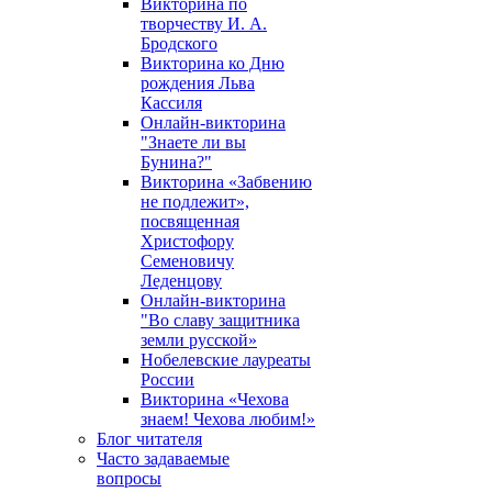
Викторина по
творчеству И. А.
Бродского
Викторина ко Дню
рождения Льва
Кассиля
Онлайн-викторина
"Знаете ли вы
Бунина?"
Викторина «Забвению
не подлежит»,
посвященная
Христофору
Семеновичу
Леденцову
Онлайн-викторина
"Во славу защитника
земли русской»
Нобелевские лауреаты
России
Викторина «Чехова
знаем! Чехова любим!»
Блог читателя
Часто задаваемые
вопросы