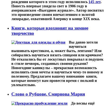
рождения которого в этом году исполнилось
145 лет
.
Повесть впервые увидела свет в 1906 году в
американском «Выездном журнале». Автор посвятил
это произведение своим впечатлениям о золотой
лихорадке, охватившей Америку в конце XIX века.
Книги, которые вдохновят на зимнее
творчество
Вы давно хотели
научиться
вышивать крестиком, а, может быть, лентами? Или
собирались научиться вязать спицами или крючком?
Не отказались бы от лоскутных покрывал и подушек
в стиле печворк, созданных своими руками?
Новогодние каникулы – прекрасная возможность
исполнить свои мечты и научиться чему-то новому и
полезному. Предлагаем вашему вниманию книги,
которые помогут вам провести время с пользой и
увлекательно.
Слово о Рубцове. Смирнова Мария
До весны ещё