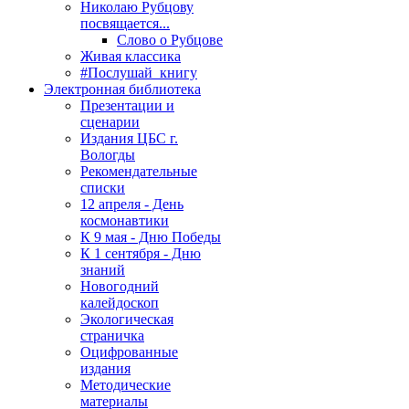
Николаю Рубцову
посвящается...
Слово о Рубцове
Живая классика
#Послушай_книгу
Электронная библиотека
Презентации и
сценарии
Издания ЦБС г.
Вологды
Рекомендательные
списки
12 апреля - День
космонавтики
К 9 мая - Дню Победы
К 1 сентября - Дню
знаний
Новогодний
калейдоскоп
Экологическая
страничка
Оцифрованные
издания
Методические
материалы