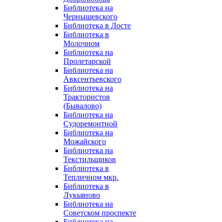
Библиотека на
Чернышевского
Библиотека в Лосте
Библиотека в
Молочном
Библиотека на
Пролетарской
Библиотека на
Авксентьевского
Библиотека на
Трактористов
(Бывалово)
Библиотека на
Судоремонтной
Библиотека на
Можайского
Библиотека на
Текстильщиков
Библиотека в
Тепличном мкр.
Библиотека в
Лукьяново
Библиотека на
Советском проспекте
Библиотека на