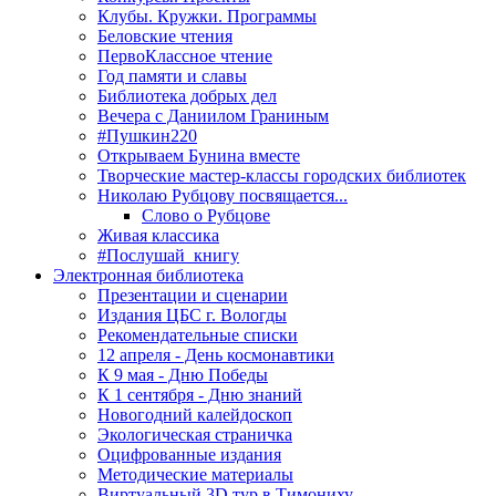
Клубы. Кружки. Программы
Беловские чтения
ПервоКлассное чтение
Год памяти и славы
Библиотека добрых дел
Вечера с Даниилом Граниным
#Пушкин220
Открываем Бунина вместе
Творческие мастер-классы городских библиотек
Николаю Рубцову посвящается...
Слово о Рубцове
Живая классика
#Послушай_книгу
Электронная библиотека
Презентации и сценарии
Издания ЦБС г. Вологды
Рекомендательные списки
12 апреля - День космонавтики
К 9 мая - Дню Победы
К 1 сентября - Дню знаний
Новогодний калейдоскоп
Экологическая страничка
Оцифрованные издания
Методические материалы
Виртуальный 3D тур в Тимониху