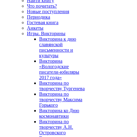
Найти книгу
Что почитать?
Новые поступления
Периодика
Гостевая книга
Анкеты
Игры. Викторины
Викторина к дню
славянской
письменности и
культуры
Викторина
«Вологодские
писатели-юбиляры
2017 года»
Викторина по
творчеству Тургенева
Викторина по
творчеству Максима
Горького
Викторина ко Дню
космонавтики
Викторина по
творчеству А.Н.
Островского