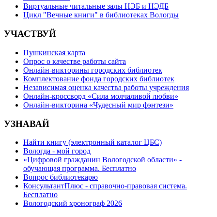
Виртуальные читальные залы НЭБ и НЭДБ
Цикл "Вечные книги" в библиотеках Вологды
УЧАСТВУЙ
Пушкинская карта
Опрос о качестве работы сайта
Онлайн-викторины городских библиотек
Комплектование фонда городских библиотек
Независимая оценка качества работы учреждения
Онлайн-кроссворд «Сила молчаливой любви»
Онлайн-викторина «Чудесный мир фэнтези»
УЗНАВАЙ
Найти книгу (электронный каталог ЦБС)
Вологда - мой город
«Цифровой гражданин Вологодской области» -
обучающая программа. Бесплатно
Вопрос библиотекарю
КонсультантПлюс - справочно-правовая система.
Бесплатно
Вологодский хронограф 2026