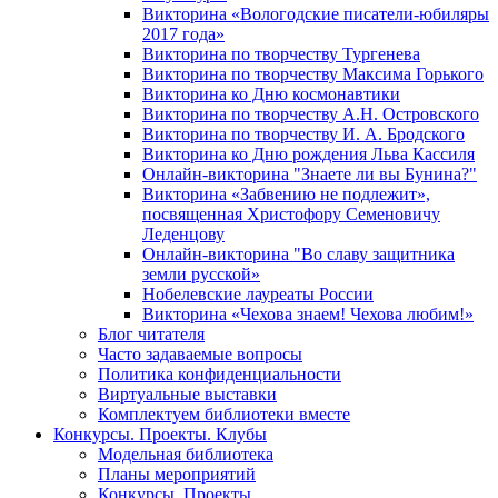
Викторина «Вологодские писатели-юбиляры
2017 года»
Викторина по творчеству Тургенева
Викторина по творчеству Максима Горького
Викторина ко Дню космонавтики
Викторина по творчеству А.Н. Островского
Викторина по творчеству И. А. Бродского
Викторина ко Дню рождения Льва Кассиля
Онлайн-викторина "Знаете ли вы Бунина?"
Викторина «Забвению не подлежит»,
посвященная Христофору Семеновичу
Леденцову
Онлайн-викторина "Во славу защитника
земли русской»
Нобелевские лауреаты России
Викторина «Чехова знаем! Чехова любим!»
Блог читателя
Часто задаваемые вопросы
Политика конфиденциальности
Виртуальные выставки
Комплектуем библиотеки вместе
Конкурсы. Проекты. Клубы
Модельная библиотека
Планы мероприятий
Конкурсы. Проекты