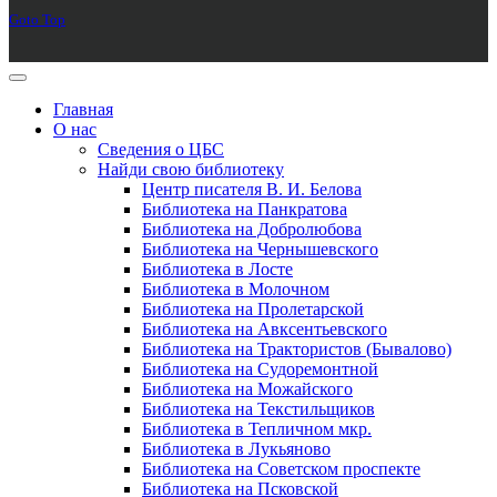
Goto Top
Главная
О нас
Сведения о ЦБС
Найди свою библиотеку
Центр писателя В. И. Белова
Библиотека на Панкратова
Библиотека на Добролюбова
Библиотека на Чернышевского
Библиотека в Лосте
Библиотека в Молочном
Библиотека на Пролетарской
Библиотека на Авксентьевского
Библиотека на Трактористов (Бывалово)
Библиотека на Судоремонтной
Библиотека на Можайского
Библиотека на Текстильщиков
Библиотека в Тепличном мкр.
Библиотека в Лукьяново
Библиотека на Советском проспекте
Библиотека на Псковской