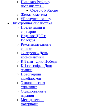
Николаю Рубцову
посвящается...
Слово о Рубцове
Живая классика
#Послушай_книгу
Электронная библиотека
Презентации и
сценарии
Издания ЦБС г.
Вологды
Рекомендательные
списки
12 апреля - День
космонавтики
К 9 мая - Дню Победы
К 1 сентября - Дню
знаний
Новогодний
калейдоскоп
Экологическая
страничка
Оцифрованные
издания
Методические
материалы