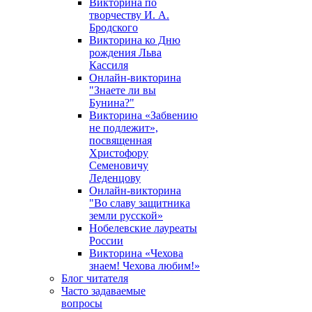
Викторина по
творчеству И. А.
Бродского
Викторина ко Дню
рождения Льва
Кассиля
Онлайн-викторина
"Знаете ли вы
Бунина?"
Викторина «Забвению
не подлежит»,
посвященная
Христофору
Семеновичу
Леденцову
Онлайн-викторина
"Во славу защитника
земли русской»
Нобелевские лауреаты
России
Викторина «Чехова
знаем! Чехова любим!»
Блог читателя
Часто задаваемые
вопросы