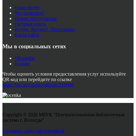
Наше видео
Что почитать?
Новые поступления
Гостевая книга
Клубы. Кружки. Программы
Карта сайта
Мы в социальных сетях
VKontakte
Youtube
Чтобы оценить условия предоставления услуг используйте
QR-код или перейдите по ссылке
https://bus.gov.ru/qrcode/rate/319900
Copyright © 2026 МБУК "Централизованная библиотечная
система г. Вологды"
Joomla! 3 Templates
Создание сайта sait-vologda.ru