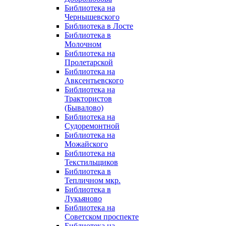
Библиотека на
Чернышевского
Библиотека в Лосте
Библиотека в
Молочном
Библиотека на
Пролетарской
Библиотека на
Авксентьевского
Библиотека на
Трактористов
(Бывалово)
Библиотека на
Судоремонтной
Библиотека на
Можайского
Библиотека на
Текстильщиков
Библиотека в
Тепличном мкр.
Библиотека в
Лукьяново
Библиотека на
Советском проспекте
Библиотека на