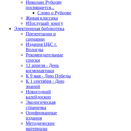
Николаю Рубцову
посвящается...
Слово о Рубцове
Живая классика
#Послушай_книгу
Электронная библиотека
Презентации и
сценарии
Издания ЦБС г.
Вологды
Рекомендательные
списки
12 апреля - День
космонавтики
К 9 мая - Дню Победы
К 1 сентября - Дню
знаний
Новогодний
калейдоскоп
Экологическая
страничка
Оцифрованные
издания
Методические
материалы