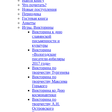
Найти книгу
Что почитать?
Новые поступления
Периодика
Гостевая книга
Анкеты
Игры. Викторины
Викторина к дню
славянской
письменности и
культуры
Викторина
«Вологодские
писатели-юбиляры
2017 года»
Викторина по
творчеству Тургенева
Викторина по
творчеству Максима
Горького
Викторина ко Дню
космонавтики
Викторина по
творчеству А.Н.
Островского