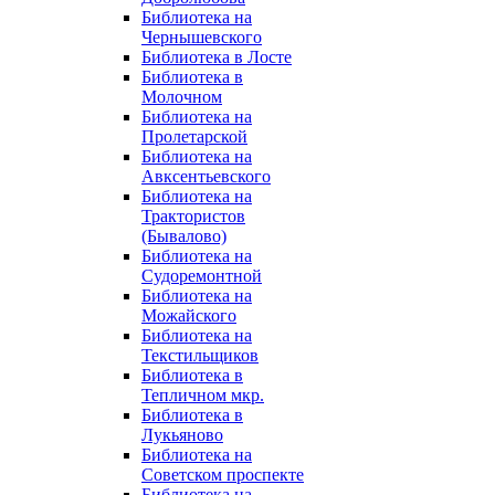
Библиотека на
Чернышевского
Библиотека в Лосте
Библиотека в
Молочном
Библиотека на
Пролетарской
Библиотека на
Авксентьевского
Библиотека на
Трактористов
(Бывалово)
Библиотека на
Судоремонтной
Библиотека на
Можайского
Библиотека на
Текстильщиков
Библиотека в
Тепличном мкр.
Библиотека в
Лукьяново
Библиотека на
Советском проспекте
Библиотека на