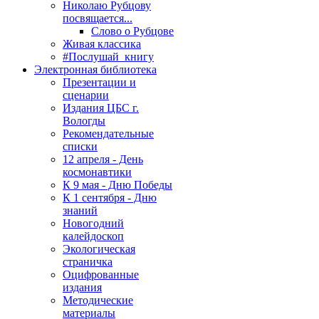
Николаю Рубцову
посвящается...
Слово о Рубцове
Живая классика
#Послушай_книгу
Электронная библиотека
Презентации и
сценарии
Издания ЦБС г.
Вологды
Рекомендательные
списки
12 апреля - День
космонавтики
К 9 мая - Дню Победы
К 1 сентября - Дню
знаний
Новогодний
калейдоскоп
Экологическая
страничка
Оцифрованные
издания
Методические
материалы