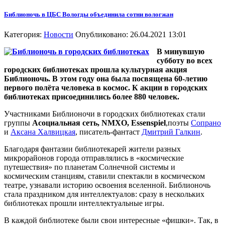
Библионочь в ЦБС Вологды объединила сотни вологжан
Категория:
Новости
Опубликовано: 26.04.2021 13:01
В минувшую
субботу во всех
городских библиотеках прошла культурная акция
Библионочь. В этом году она была посвящена 60-летию
первого полёта человека в космос. К акции в городских
библиотеках присоединились более 880 человек.
Участниками Библионочи в городских библиотеках стали
группы
Асоциальная сеть, NMXO, Essenspiel
,поэты
Сопрано
и
Аксана Халвицкая
, писатель-фантаст
Дмитрий Галкин
.
Благодаря фантазии библиотекарей жители разных
микрорайонов города отправлялись в «космические
путешествия» по планетам Солнечной системы и
космическим станциям, ставили спектакли в космическом
театре, узнавали историю освоения вселенной. Библионочь
стала праздником для интеллектуалов: сразу в нескольких
библиотеках прошли интеллектуальные игры.
В каждой библиотеке были свои интересные «фишки». Так, в