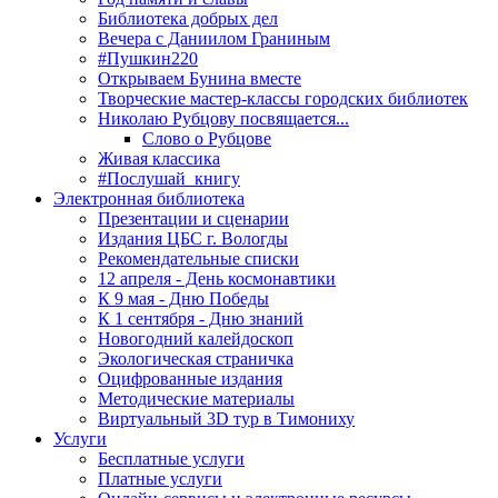
Библиотека добрых дел
Вечера с Даниилом Граниным
#Пушкин220
Открываем Бунина вместе
Творческие мастер-классы городских библиотек
Николаю Рубцову посвящается...
Слово о Рубцове
Живая классика
#Послушай_книгу
Электронная библиотека
Презентации и сценарии
Издания ЦБС г. Вологды
Рекомендательные списки
12 апреля - День космонавтики
К 9 мая - Дню Победы
К 1 сентября - Дню знаний
Новогодний калейдоскоп
Экологическая страничка
Оцифрованные издания
Методические материалы
Виртуальный 3D тур в Тимониху
Услуги
Бесплатные услуги
Платные услуги