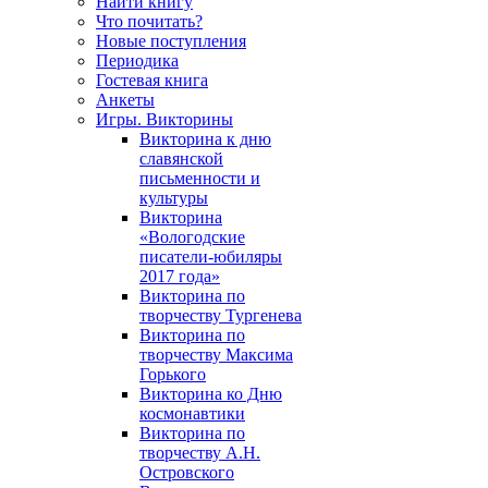
Найти книгу
Что почитать?
Новые поступления
Периодика
Гостевая книга
Анкеты
Игры. Викторины
Викторина к дню
славянской
письменности и
культуры
Викторина
«Вологодские
писатели-юбиляры
2017 года»
Викторина по
творчеству Тургенева
Викторина по
творчеству Максима
Горького
Викторина ко Дню
космонавтики
Викторина по
творчеству А.Н.
Островского