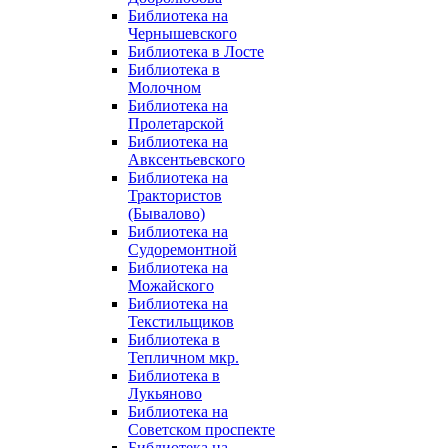
Библиотека на
Чернышевского
Библиотека в Лосте
Библиотека в
Молочном
Библиотека на
Пролетарской
Библиотека на
Авксентьевского
Библиотека на
Трактористов
(Бывалово)
Библиотека на
Судоремонтной
Библиотека на
Можайского
Библиотека на
Текстильщиков
Библиотека в
Тепличном мкр.
Библиотека в
Лукьяново
Библиотека на
Советском проспекте
Библиотека на