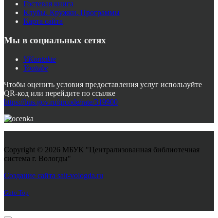
Гостевая книга
Клубы. Кружки. Программы
Карта сайта
Мы в социальных сетях
VKontakte
Youtube
Чтобы оценить условия предоставления услуг используйте
QR-код или перейдите по ссылке
https://bus.gov.ru/qrcode/rate/319900
Copyright © 2026 МБУК "Централизованная библиотечная
система г. Вологды"
Joomla! 3 Templates
Создание сайта sait-vologda.ru
Goto Top