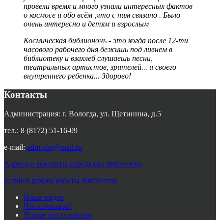
провели время и много узнали интересных фактов
о космосе и обо всём ,что с ним связано . Было
очень интересно и детям и взрослым
Космическая библионочь - это когда после 12-ти
часового рабочего дня бежишь под ливнем в
библиотеку и взахлеб слушаешь песни,
театральных артистов, зрителей... и своего
внутреннего ребенка... Здорово!
Контакты
Администрация: г. Вологда, ул. Щетинина, д.5
тел.: 8 (8172) 51-16-09
e-mail:
adm-cbs@mail.ru
Адреса и контакты городских библиотек
Летний режим работы библиотек
Наше видео
Что почитать?
Новые поступления