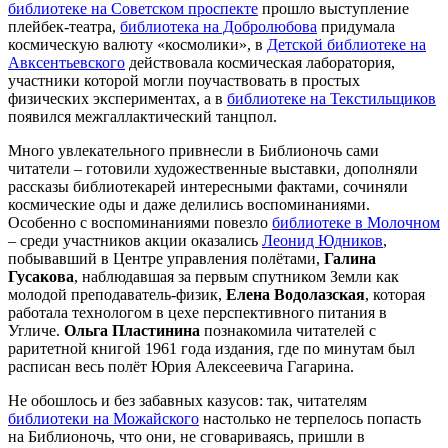
библиотеке на Советском проспекте
прошло выступление
плейбек-театра,
библиотека на Добролюбова
придумала
космическую валюту «космолики», в
Детской библиотеке на
Авксентьевского
действовала космическая лаборатория,
участники которой могли поучаствовать в простых
физических экспериментах, а в
библиотеке на Текстильщиков
появился межгаллактический танцпол.
Много увлекательного привнесли в Библионочь сами
читатели – готовили художественные выставки, дополняли
рассказы библиотекарей интересными фактами, сочиняли
космические оды и даже делились воспоминаниями.
Особенно с воспоминаниями повезло
библиотеке в Молочном
– среди участников акции оказались
Леонид Юдников
,
побывавший в Центре управления полётами,
Галина
Гусакова
, наблюдавшая за первым спутником Земли как
молодой преподаватель-физик,
Елена Водолазская
, которая
работала технологом в цехе перспективного питания в
Угличе.
Ольга Пластинина
познакомила читателей с
раритетной книгой 1961 года издания, где по минутам был
расписан весь полёт Юрия Алексеевича Гагарина.
Не обошлось и без забавных казусов: так, читателям
библиотеки на Можайского
настолько не терпелось попасть
на Библионочь, что они, не сговариваясь, пришли в