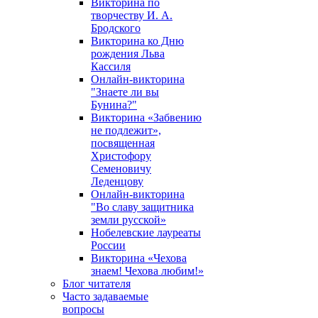
Викторина по
творчеству И. А.
Бродского
Викторина ко Дню
рождения Льва
Кассиля
Онлайн-викторина
"Знаете ли вы
Бунина?"
Викторина «Забвению
не подлежит»,
посвященная
Христофору
Семеновичу
Леденцову
Онлайн-викторина
"Во славу защитника
земли русской»
Нобелевские лауреаты
России
Викторина «Чехова
знаем! Чехова любим!»
Блог читателя
Часто задаваемые
вопросы