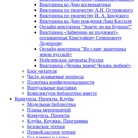
Викторина ко Дню космонавтики
Викторина по творчеству А.Н. Островского
Викторина по творчеству И. А. Бродского
Викторина ко Дню рождения Льва Кассиля
Онлайн-викторина "Знаете ли вы Бунина?"
Викторина «Забвению не подлежит»,
посвященная Христофору Семеновичу
Леденцову
Онлайн-викторина "Во славу защитника
земли русской»
Нобелевские лауреаты России
Викторина «Чехова знаем! Чехова любим!»
Блог читателя
Часто задаваемые вопросы
Политика конфиденциальности
Виртуальные выставки
Комплектуем библиотеки вместе
Конкурсы. Проекты. Клубы
Модельная библиотека
Планы мероприятий
Конкурсы. Проекты
Клубы. Кружки. Программы
Беловские чтения
ПервоКлассное чтение
Год памяти и славы