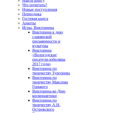
Найти книгу
Что почитать?
Новые поступления
Периодика
Гостевая книга
Анкеты
Игры. Викторины
Викторина к дню
славянской
письменности и
культуры
Викторина
«Вологодские
писатели-юбиляры
2017 года»
Викторина по
творчеству Тургенева
Викторина по
творчеству Максима
Горького
Викторина ко Дню
космонавтики
Викторина по
творчеству А.Н.
Островского