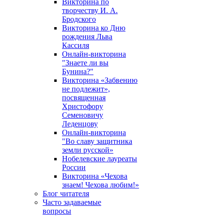
Викторина по
творчеству И. А.
Бродского
Викторина ко Дню
рождения Льва
Кассиля
Онлайн-викторина
"Знаете ли вы
Бунина?"
Викторина «Забвению
не подлежит»,
посвященная
Христофору
Семеновичу
Леденцову
Онлайн-викторина
"Во славу защитника
земли русской»
Нобелевские лауреаты
России
Викторина «Чехова
знаем! Чехова любим!»
Блог читателя
Часто задаваемые
вопросы