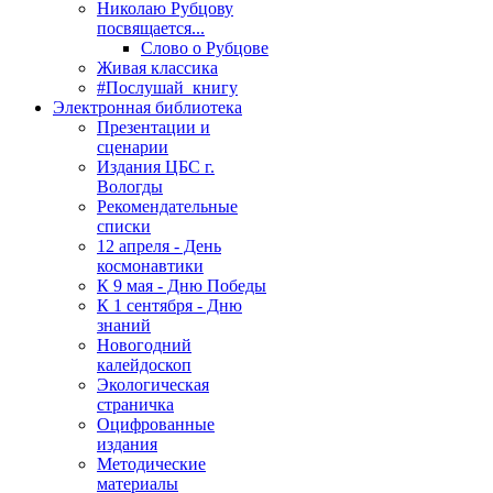
Николаю Рубцову
посвящается...
Слово о Рубцове
Живая классика
#Послушай_книгу
Электронная библиотека
Презентации и
сценарии
Издания ЦБС г.
Вологды
Рекомендательные
списки
12 апреля - День
космонавтики
К 9 мая - Дню Победы
К 1 сентября - Дню
знаний
Новогодний
калейдоскоп
Экологическая
страничка
Оцифрованные
издания
Методические
материалы