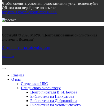
Чтобы оценить условия предоставления услуг используйте
QR-код или перейдите по ссылке
https://bus.gov.ru/qrcode/rate/319900
Copyright © 2026 МБУК "Централизованная библиотечная
система г. Вологды"
Joomla! 3 Templates
Создание сайта sait-vologda.ru
Goto Top
Главная
О нас
Сведения о ЦБС
Найди свою библиотеку
Центр писателя В. И. Белова
Библиотека на Панкратова
Библиотека на Добролюбова
Библиотека на Чернышевского