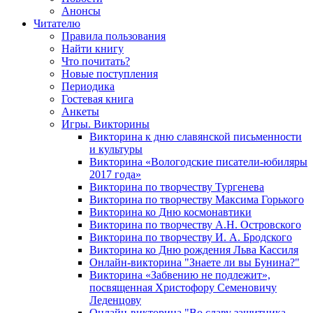
Анонсы
Читателю
Правила пользования
Найти книгу
Что почитать?
Новые поступления
Периодика
Гостевая книга
Анкеты
Игры. Викторины
Викторина к дню славянской письменности
и культуры
Викторина «Вологодские писатели-юбиляры
2017 года»
Викторина по творчеству Тургенева
Викторина по творчеству Максима Горького
Викторина ко Дню космонавтики
Викторина по творчеству А.Н. Островского
Викторина по творчеству И. А. Бродского
Викторина ко Дню рождения Льва Кассиля
Онлайн-викторина "Знаете ли вы Бунина?"
Викторина «Забвению не подлежит»,
посвященная Христофору Семеновичу
Леденцову
Онлайн-викторина "Во славу защитника