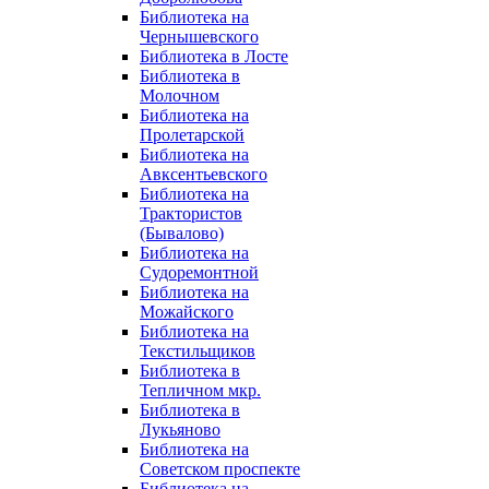
Библиотека на
Чернышевского
Библиотека в Лосте
Библиотека в
Молочном
Библиотека на
Пролетарской
Библиотека на
Авксентьевского
Библиотека на
Трактористов
(Бывалово)
Библиотека на
Судоремонтной
Библиотека на
Можайского
Библиотека на
Текстильщиков
Библиотека в
Тепличном мкр.
Библиотека в
Лукьяново
Библиотека на
Советском проспекте
Библиотека на