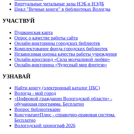
Виртуальные читальные залы НЭБ и НЭДБ
Цикл "Вечные книги" в библиотеках Вологды
УЧАСТВУЙ
Пушкинская карта
Опрос о качестве работы сайта
Онлайн-викторины городских библиотек
Комплектование фонда городских библиотек
Независимая оценка качества работы учреждения
Онлайн-кроссворд «Сила молчаливой любви»
Онлайн-викторина «Чудесный мир фэнтези»
УЗНАВАЙ
Найти книгу (электронный каталог ЦБС)
Вологда - мой город
«Цифровой гражданин Вологодской области» -
обучающая программа. Бесплатно
Вопрос библиотекарю
КонсультантПлюс - справочно-правовая система.
Бесплатно
Вологодский хронограф 2026