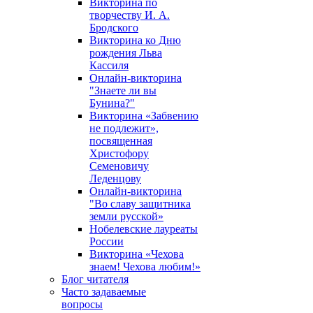
Викторина по
творчеству И. А.
Бродского
Викторина ко Дню
рождения Льва
Кассиля
Онлайн-викторина
"Знаете ли вы
Бунина?"
Викторина «Забвению
не подлежит»,
посвященная
Христофору
Семеновичу
Леденцову
Онлайн-викторина
"Во славу защитника
земли русской»
Нобелевские лауреаты
России
Викторина «Чехова
знаем! Чехова любим!»
Блог читателя
Часто задаваемые
вопросы