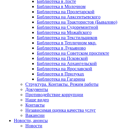
Библиотека в Лосте
Библиотека в Молочном
Библиотека на Пролетарской
Библиотека на Авксентьевского
Библиотека на Трактористов (Бывалово)
Библиотека на Судоремонтной
Библиотека на Можайского
Библиотека на Текстильщиков
Библиотека в Тепличном мкр.
Библиотека в Лукьяново
Библиотека на Советском проспекте
Библиотека на Псковской
Библиотека на Архангельской
Библиотека на Ярославской
Библиотека в Прилуках
Библиотека на Гагарина
Структура. Контакты. Режим работы
Документы
Противодействие коррупции
Наше видео
Контакты
Независимая оценка качества услуг
Вакансии
Новости, анонсы
Новости