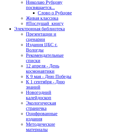
Николаю Рубцову
посвящается...
Слово о Рубцове
Живая классика
#Послушай_книгу
Электронная библиотека
Презентации и
сценарии
Издания ЦБС г.
Вологды
Рекомендательные
списки
12 апреля - День
космонавтики
К 9 мая - Дню Победы
К 1 сентября - Дню
знаний
Новогодний
калейдоскоп
Экологическая
страничка
Оцифрованные
издания
Методические
материалы