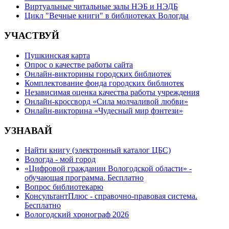
Виртуальные читальные залы НЭБ и НЭДБ
Цикл "Вечные книги" в библиотеках Вологды
УЧАСТВУЙ
Пушкинская карта
Опрос о качестве работы сайта
Онлайн-викторины городских библиотек
Комплектование фонда городских библиотек
Независимая оценка качества работы учреждения
Онлайн-кроссворд «Сила молчаливой любви»
Онлайн-викторина «Чудесный мир фэнтези»
УЗНАВАЙ
Найти книгу (электронный каталог ЦБС)
Вологда - мой город
«Цифровой гражданин Вологодской области» -
обучающая программа. Бесплатно
Вопрос библиотекарю
КонсультантПлюс - справочно-правовая система.
Бесплатно
Вологодский хронограф 2026