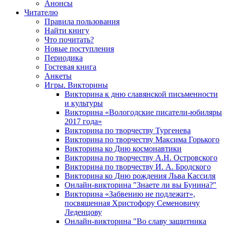
Анонсы
Читателю
Правила пользования
Найти книгу
Что почитать?
Новые поступления
Периодика
Гостевая книга
Анкеты
Игры. Викторины
Викторина к дню славянской письменности
и культуры
Викторина «Вологодские писатели-юбиляры
2017 года»
Викторина по творчеству Тургенева
Викторина по творчеству Максима Горького
Викторина ко Дню космонавтики
Викторина по творчеству А.Н. Островского
Викторина по творчеству И. А. Бродского
Викторина ко Дню рождения Льва Кассиля
Онлайн-викторина "Знаете ли вы Бунина?"
Викторина «Забвению не подлежит»,
посвященная Христофору Семеновичу
Леденцову
Онлайн-викторина "Во славу защитника