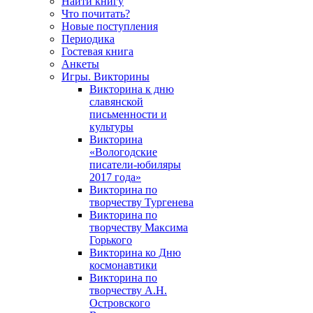
Найти книгу
Что почитать?
Новые поступления
Периодика
Гостевая книга
Анкеты
Игры. Викторины
Викторина к дню
славянской
письменности и
культуры
Викторина
«Вологодские
писатели-юбиляры
2017 года»
Викторина по
творчеству Тургенева
Викторина по
творчеству Максима
Горького
Викторина ко Дню
космонавтики
Викторина по
творчеству А.Н.
Островского