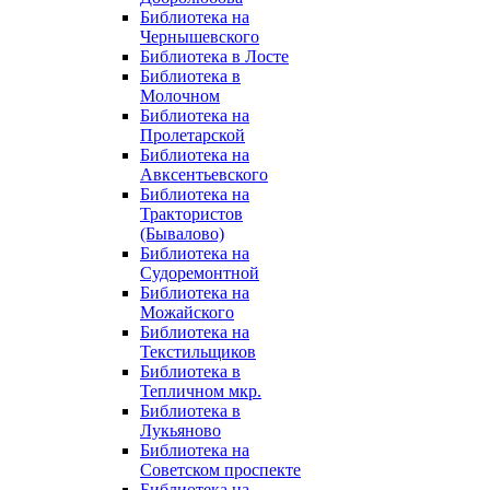
Библиотека на
Чернышевского
Библиотека в Лосте
Библиотека в
Молочном
Библиотека на
Пролетарской
Библиотека на
Авксентьевского
Библиотека на
Трактористов
(Бывалово)
Библиотека на
Судоремонтной
Библиотека на
Можайского
Библиотека на
Текстильщиков
Библиотека в
Тепличном мкр.
Библиотека в
Лукьяново
Библиотека на
Советском проспекте
Библиотека на