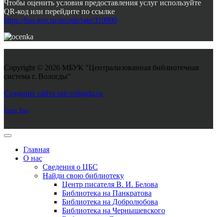
Чтобы оценить условия предоставления услуг используйте
QR-код или перейдите по ссылке
https://bus.gov.ru/qrcode/rate/319900
Copyright © 2026 МБУК "Централизованная библиотечная
система г. Вологды"
Joomla! 3 Templates
Создание сайта sait-vologda.ru
Goto Top
Главная
О нас
Сведения о ЦБС
Найди свою библиотеку
Центр писателя В. И. Белова
Библиотека на Панкратова
Библиотека на Добролюбова
Библиотека на Чернышевского