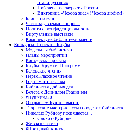
земли русской»
Нобелевские лауреаты России
Викторина «Чехова знаем! Чехова любим!»
Блог читателя
Часто задаваемые вопросы
Политика конфиденциальности
Виртуальные выставки
Комплектуем библиотеки вместе
Конкурсы. Проекты. Клубы
Модельная библиотека
Планы мероприятий
Конкурсы. Проекты
Клубы. Кружки. Программы
Беловские чтения
ПервоКлассное чтение
Год памяти и славы
Библиотека добрых дел
Вечера с Даниилом Граниным
#Пушкин220
Открываем Бунина вместе
Творческие мастер-классы городских библиотек
Николаю Рубцову посвящается...
Слово о Рубцове
Живая классика
#Послушай_книгу