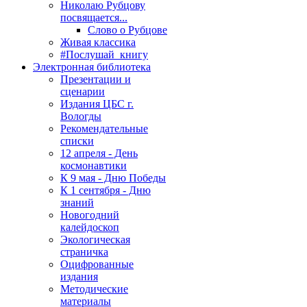
Николаю Рубцову
посвящается...
Слово о Рубцове
Живая классика
#Послушай_книгу
Электронная библиотека
Презентации и
сценарии
Издания ЦБС г.
Вологды
Рекомендательные
списки
12 апреля - День
космонавтики
К 9 мая - Дню Победы
К 1 сентября - Дню
знаний
Новогодний
калейдоскоп
Экологическая
страничка
Оцифрованные
издания
Методические
материалы