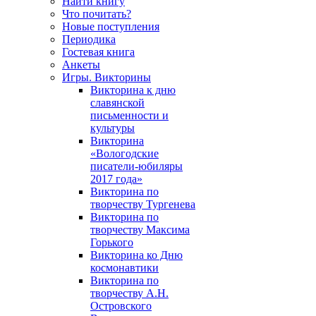
Найти книгу
Что почитать?
Новые поступления
Периодика
Гостевая книга
Анкеты
Игры. Викторины
Викторина к дню
славянской
письменности и
культуры
Викторина
«Вологодские
писатели-юбиляры
2017 года»
Викторина по
творчеству Тургенева
Викторина по
творчеству Максима
Горького
Викторина ко Дню
космонавтики
Викторина по
творчеству А.Н.
Островского