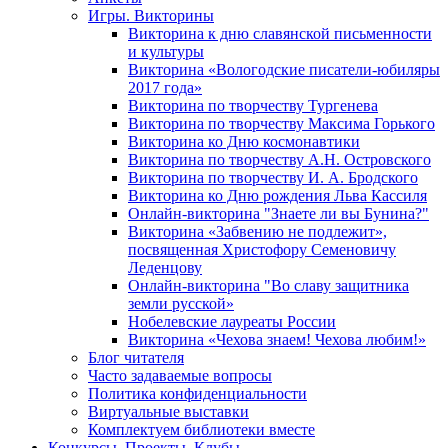
Игры. Викторины
Викторина к дню славянской письменности
и культуры
Викторина «Вологодские писатели-юбиляры
2017 года»
Викторина по творчеству Тургенева
Викторина по творчеству Максима Горького
Викторина ко Дню космонавтики
Викторина по творчеству А.Н. Островского
Викторина по творчеству И. А. Бродского
Викторина ко Дню рождения Льва Кассиля
Онлайн-викторина "Знаете ли вы Бунина?"
Викторина «Забвению не подлежит»,
посвященная Христофору Семеновичу
Леденцову
Онлайн-викторина "Во славу защитника
земли русской»
Нобелевские лауреаты России
Викторина «Чехова знаем! Чехова любим!»
Блог читателя
Часто задаваемые вопросы
Политика конфиденциальности
Виртуальные выставки
Комплектуем библиотеки вместе
Конкурсы. Проекты. Клубы