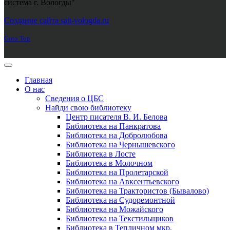
система г. Вологды"
Joomla! 3 Templates
Создание сайта sait-vologda.ru
Goto Top
Главная
О нас
Сведения о ЦБС
Найди свою библиотеку
Центр писателя В. И. Белова
Библиотека на Панкратова
Библиотека на Добролюбова
Библиотека на Чернышевского
Библиотека в Лосте
Библиотека в Молочном
Библиотека на Пролетарской
Библиотека на Авксентьевского
Библиотека на Трактористов (Бывалово)
Библиотека на Судоремонтной
Библиотека на Можайского
Библиотека на Текстильщиков
Библиотека в Тепличном мкр.