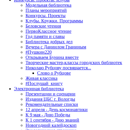
Модельная библиотека
Планы мероприятий
Конкурсы. Проекты
Клубы. Кружки. Программы
Беловские чтения
ПервоКлассное чтение
Год памяти и славы
Библиотека добрых дел
Вечера с Даниилом Граниным
#Пушкин220
Открываем Бунина вместе
Творческие мастер-классы городских библиотек
Николаю Рубцову посвящается...
Слово о Рубцове
Живая классика
#Послушай_книгу
Электронная библиотека
Презентации и сценарии
Издания ЦБС г. Вологды
Рекомендательные списки
12 апреля - День космонавтики
К 9 мая - Дню Победы
К 1 сентября - Дню знаний
Новогодний калейдоскоп