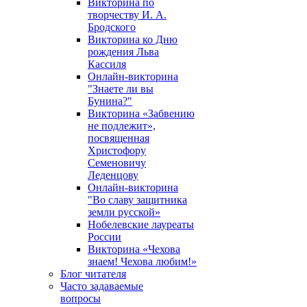
Викторина по
творчеству И. А.
Бродского
Викторина ко Дню
рождения Льва
Кассиля
Онлайн-викторина
"Знаете ли вы
Бунина?"
Викторина «Забвению
не подлежит»,
посвященная
Христофору
Семеновичу
Леденцову
Онлайн-викторина
"Во славу защитника
земли русской»
Нобелевские лауреаты
России
Викторина «Чехова
знаем! Чехова любим!»
Блог читателя
Часто задаваемые
вопросы