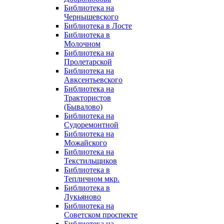
Библиотека на
Чернышевского
Библиотека в Лосте
Библиотека в
Молочном
Библиотека на
Пролетарской
Библиотека на
Авксентьевского
Библиотека на
Трактористов
(Бывалово)
Библиотека на
Судоремонтной
Библиотека на
Можайского
Библиотека на
Текстильщиков
Библиотека в
Тепличном мкр.
Библиотека в
Лукьяново
Библиотека на
Советском проспекте
Библиотека на