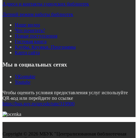
Адреса и контакты городских библиотек
Летний режим работы библиотек
Наше видео
Что почитать?
Новые поступления
Гостевая книга
Клубы. Кружки. Программы
Карта сайта
Мы в социальных сетях
VKontakte
Youtube
Чтобы оценить условия предоставления услуг используйте
QR-код или перейдите по ссылке
https://bus.gov.ru/qrcode/rate/319900
Copyright © 2026 МБУК "Централизованная библиотечная