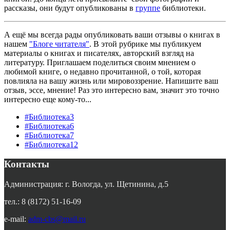
рассказы, они будут опубликованы в
группе
библиотеки.
А ещё мы всегда рады опубликовать ваши отзывы о книгах в
нашем
"Блоге читателя"
. В этой рубрике мы публикуем
материалы о книгах и писателях, авторский взгляд на
литературу. Приглашаем поделиться своим мнением о
любимой книге, о недавно прочитанной, о той, которая
повлияла на вашу жизнь или мировоззрение. Напишите ваш
отзыв, эссе, мнение! Раз это интересно вам, значит это точно
интересно еще кому-то...
#Библиотека3
#Библиотека6
#Библиотека7
#Библиотека12
Контакты
Администрация: г. Вологда, ул. Щетинина, д.5
тел.: 8 (8172) 51-16-09
e-mail:
adm-cbs@mail.ru