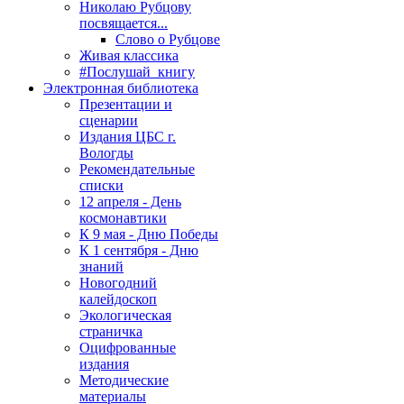
Николаю Рубцову
посвящается...
Слово о Рубцове
Живая классика
#Послушай_книгу
Электронная библиотека
Презентации и
сценарии
Издания ЦБС г.
Вологды
Рекомендательные
списки
12 апреля - День
космонавтики
К 9 мая - Дню Победы
К 1 сентября - Дню
знаний
Новогодний
калейдоскоп
Экологическая
страничка
Оцифрованные
издания
Методические
материалы