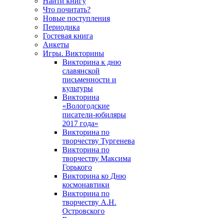
Найти книгу
Что почитать?
Новые поступления
Периодика
Гостевая книга
Анкеты
Игры. Викторины
Викторина к дню
славянской
письменности и
культуры
Викторина
«Вологодские
писатели-юбиляры
2017 года»
Викторина по
творчеству Тургенева
Викторина по
творчеству Максима
Горького
Викторина ко Дню
космонавтики
Викторина по
творчеству А.Н.
Островского