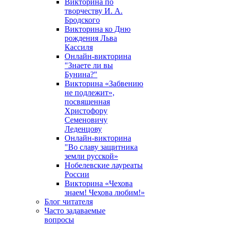
Викторина по
творчеству И. А.
Бродского
Викторина ко Дню
рождения Льва
Кассиля
Онлайн-викторина
"Знаете ли вы
Бунина?"
Викторина «Забвению
не подлежит»,
посвященная
Христофору
Семеновичу
Леденцову
Онлайн-викторина
"Во славу защитника
земли русской»
Нобелевские лауреаты
России
Викторина «Чехова
знаем! Чехова любим!»
Блог читателя
Часто задаваемые
вопросы