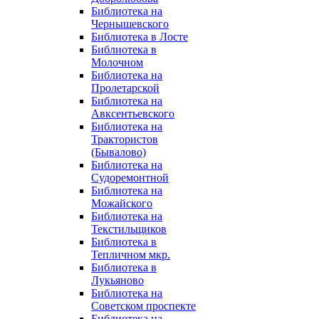
Библиотека на
Чернышевского
Библиотека в Лосте
Библиотека в
Молочном
Библиотека на
Пролетарской
Библиотека на
Авксентьевского
Библиотека на
Трактористов
(Бывалово)
Библиотека на
Судоремонтной
Библиотека на
Можайского
Библиотека на
Текстильщиков
Библиотека в
Тепличном мкр.
Библиотека в
Лукьяново
Библиотека на
Советском проспекте
Библиотека на