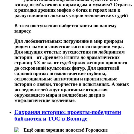
взгляд вглубь веков к пирамидам и мумиям? Страсть
к разгадке древних мифов о богах и героях или к
распутыванию сложных узоров человеческих судеб?
В этом поступлении найдется книга по вашему
запросу.
Для любознательных: погружение в мир природы
рядом с нами и эпические саги о сотворении мира.
Для ищущих ответы: путешествия по лабиринтам
истории – от Древнего Египта до драматических
страниц XX века, от судеб ярких женщин прошлого
до откровений культовых фигур. Для ценителей
сильной прозы: психологические глубины,
остросоциальные антиутопии и пронзительные
истории о любви, творчестве и испытаниях. А юных
исследователей ждут красочные открытия
окружающего мира и волшебные двери в
мифологические вселенные.
Сохраняя историю: проекты-победители
библиотек и ТОС в Вологде
Ещё одни хорошие новости! Городские