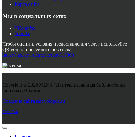
Карта сайта
Мы в социальных сетях
VKontakte
Youtube
Чтобы оценить условия предоставления услуг используйте
QR-код или перейдите по ссылке
https://bus.gov.ru/qrcode/rate/319900
Copyright © 2026 МБУК "Централизованная библиотечная
система г. Вологды"
Joomla! 3 Templates
Создание сайта sait-vologda.ru
Goto Top
Главная