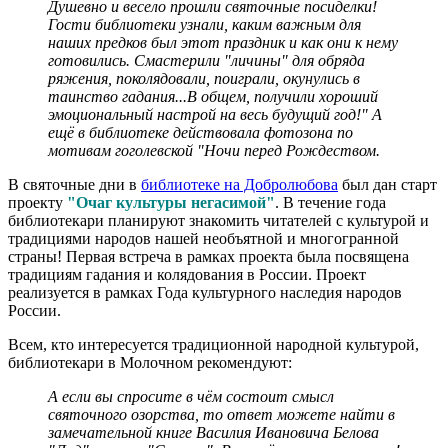
Душевно и весело прошли святочные посиделки!
Гости библиотеки узнали, каким важным для
наших предков был этот праздник и как они к нему
готовились. Смастерили "личины" для обряда
ряжения, поколядовали, поиграли, окунулись в
таинство гадания...В общем, получили хороший
эмоциональный настрой на весь будущий год!" А
ещё в библиотеке действовала фотозона по
мотивам гоголевской "Ночи перед Рождеством.
В святочные дни в
библиотеке на Добролюбова
был дан старт
проекту
"Очаг культуры негасимой"
. В течение года
библиотекари планируют знакомить читателей с культурой и
традициями народов нашей необъятной и многогранной
страны! Первая встреча в рамках проекта была посвящена
традициям гадания и колядования в России. Проект
реализуется в рамках Года культурного наследия народов
России.
Всем, кто интересуется традиционной народной культурой,
библиотекари в Молочном рекомендуют:
А если вы спросите в чём состоит смысл
святочного озорства, то ответ можете найти в
замечательной книге Василия Ивановича Белова