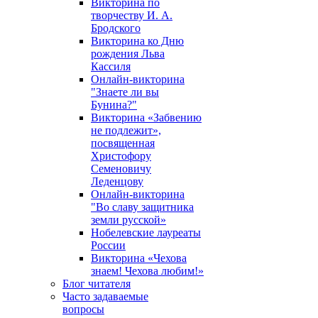
Викторина по
творчеству И. А.
Бродского
Викторина ко Дню
рождения Льва
Кассиля
Онлайн-викторина
"Знаете ли вы
Бунина?"
Викторина «Забвению
не подлежит»,
посвященная
Христофору
Семеновичу
Леденцову
Онлайн-викторина
"Во славу защитника
земли русской»
Нобелевские лауреаты
России
Викторина «Чехова
знаем! Чехова любим!»
Блог читателя
Часто задаваемые
вопросы