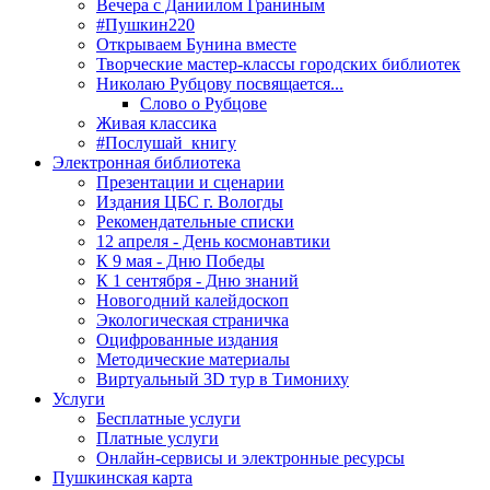
Вечера с Даниилом Граниным
#Пушкин220
Открываем Бунина вместе
Творческие мастер-классы городских библиотек
Николаю Рубцову посвящается...
Слово о Рубцове
Живая классика
#Послушай_книгу
Электронная библиотека
Презентации и сценарии
Издания ЦБС г. Вологды
Рекомендательные списки
12 апреля - День космонавтики
К 9 мая - Дню Победы
К 1 сентября - Дню знаний
Новогодний калейдоскоп
Экологическая страничка
Оцифрованные издания
Методические материалы
Виртуальный 3D тур в Тимониху
Услуги
Бесплатные услуги
Платные услуги
Онлайн-сервисы и электронные ресурсы
Пушкинская карта