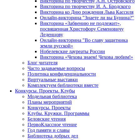
Викторина по творчеству А.Н. Островского
Викторина по творчеству И. А. Бродского
Викторина ко Дню рождения Льва Кассиля
Онлайн-викторина "Знаете ли вы Бунина?"
Викторина «Забвению не подлежит»,
посвященная Христофору Семеновичу
Леденцову
Онлайн-викторина "Во славу защитника
земли русской»
Нобелевские лауреаты России
Викторина «Чехова знаем! Чехова любим!»
Блог читателя
Часто задаваемые вопросы
Политика конфиденциальности
Виртуальные выставки
Комплектуем библиотеки вместе
Конкурсы. Проекты. Клубы
Модельная библиотека
Планы мероприятий
Конкурсы. Проекты
Клубы. Кружки. Программы
Беловские чтения
ПервоКлассное чтение
Год памяти и славы
Библиотека добрых дел