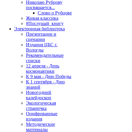
Николаю Рубцову
посвящается...
Слово о Рубцове
Живая классика
#Послушай_книгу
Электронная библиотека
Презентации и
сценарии
Издания ЦБС г.
Вологды
Рекомендательные
списки
12 апреля - День
космонавтики
К 9 мая - Дню Победы
К 1 сентября - Дню
знаний
Новогодний
калейдоскоп
Экологическая
страничка
Оцифрованные
издания
Методические
материалы