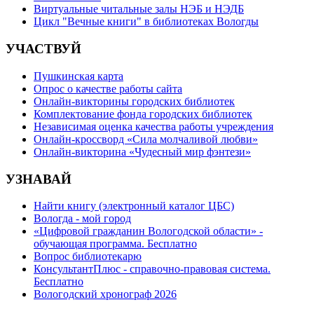
Виртуальные читальные залы НЭБ и НЭДБ
Цикл "Вечные книги" в библиотеках Вологды
УЧАСТВУЙ
Пушкинская карта
Опрос о качестве работы сайта
Онлайн-викторины городских библиотек
Комплектование фонда городских библиотек
Независимая оценка качества работы учреждения
Онлайн-кроссворд «Сила молчаливой любви»
Онлайн-викторина «Чудесный мир фэнтези»
УЗНАВАЙ
Найти книгу (электронный каталог ЦБС)
Вологда - мой город
«Цифровой гражданин Вологодской области» -
обучающая программа. Бесплатно
Вопрос библиотекарю
КонсультантПлюс - справочно-правовая система.
Бесплатно
Вологодский хронограф 2026