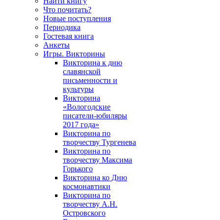
Найти книгу
Что почитать?
Новые поступления
Периодика
Гостевая книга
Анкеты
Игры. Викторины
Викторина к дню
славянской
письменности и
культуры
Викторина
«Вологодские
писатели-юбиляры
2017 года»
Викторина по
творчеству Тургенева
Викторина по
творчеству Максима
Горького
Викторина ко Дню
космонавтики
Викторина по
творчеству А.Н.
Островского