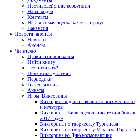
Документы
Противодействие коррупции
Наше видео
Контакты
Независимая оценка качества услуг
Вакансии
Новости, анонсы
Новости
Анонсы
Читателю
Правила пользования
Найти книгу
Что почитать?
Новые поступления
Периодика
Гостевая книга
Анкеты
Игры. Викторины
Викторина к дню славянской письменности
и культуры
Викторина «Вологодские писатели-юбиляры
2017 года»
Викторина по творчеству Тургенева
Викторина по творчеству Максима Горького
Викторина ко Дню космонавтики