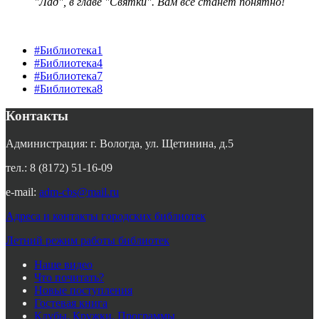
"Лад", в главе "Святки". Вам всё станет понятно!
#Библиотека1
#Библиотека4
#Библиотека7
#Библиотека8
Контакты
Администрация: г. Вологда, ул. Щетинина, д.5
тел.: 8 (8172) 51-16-09
e-mail:
adm-cbs@mail.ru
Адреса и контакты городских библиотек
Летний режим работы библиотек
Наше видео
Что почитать?
Новые поступления
Гостевая книга
Клубы. Кружки. Программы