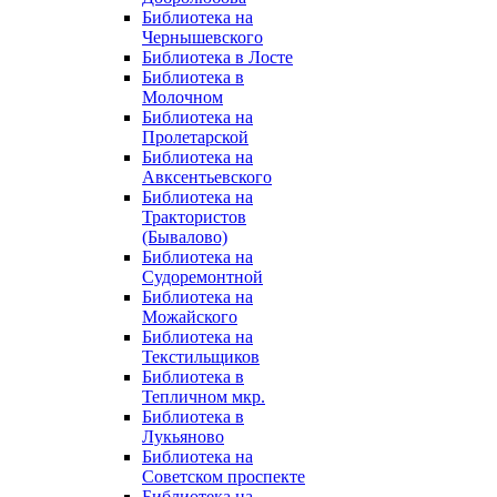
Библиотека на
Чернышевского
Библиотека в Лосте
Библиотека в
Молочном
Библиотека на
Пролетарской
Библиотека на
Авксентьевского
Библиотека на
Трактористов
(Бывалово)
Библиотека на
Судоремонтной
Библиотека на
Можайского
Библиотека на
Текстильщиков
Библиотека в
Тепличном мкр.
Библиотека в
Лукьяново
Библиотека на
Советском проспекте
Библиотека на