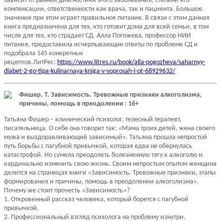
зависит от ранней диагностики этого заболевания, степени его
компенсации, ответственности как врача, так и пациента. Большое
значение при этом играет правильное питание. В связи с этим данная
книга предназначена для тех, кто готовит дома для всей семьи, в том
числе для тех, кто страдает СД. Алла Погожева, профессор НИИ
питания, предоставила исчерпывающие ответы по проблеме СД и
подобрала 145 конкретных
рецептов.ЛитРес:
https://www.litres.ru/book/alla-pogozheva/saharnyy-
diabet-2-go-tipa-kulinarnaya-kniga-v-voprosah-i-ot-68929632/
Фишер, Т. Зависимость. Тревожные признаки алкоголизма,
причины, помощь в преодолении : 16+
Татьяна Фишер – клинический психолог, телесный терапевт,
писательница. О себе она говорит так: «Мама троих детей, жена своего
мужа и выздоравливающий зависимый». Татьяна прошла непростой
путь борьбы с пагубной привычкой, которая едва не обернулась
катастрофой. Но сумела преодолеть болезненную тягу к алкоголю и
кардинально изменить свою жизнь. Своим непростым опытом женщина
делится на страницах книги «Зависимость. Тревожные признаки, этапы
формирования и причины, помощь в преодолении алкоголизма».
Почему же стоит прочесть «Зависимость»?
1. Откровенный рассказ человека, который борется с пагубной
привычкой.
2. Профессиональный взгляд психолога на проблему изнутри.