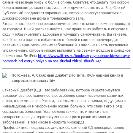
самые известные мифы о боли в спине. Советует, что делать при острой
боли в пояснице, коленных суставах и других частях тела. Еще Сергей
Бубновский предлагает упражнения, которые помогут справиться с
дискомфортом вне дома и тренажерного зала.
Вторая книга особенно рекомендуется тем, кто много времени проводит
за городом. В ней рассказывается, как правильно работать в огороде и
саду, чтобы укреплять здоровье и улучшать самочувствие. Вы узнаете,
как быстро и надолго избавиться от болей в спине и предупредить
развитие кардиологических заболеваний. Отдельная часть посвящена
упражнениям, которые можно выполнять на свежем воздухе в холодное
время года.ЛитРес:
https://www.litres.ru/book/sergey-bubnovskiy/skoraya-
pomosch-pri-ostryh-bolyah-na-vse-sluchai-zhizni-38008074/
Погожева, А. Сахарный диабет 2-го типа. Кулинарная книга в
вопросах и ответах : 16+
Сахарный диабет (СД) – это заболевание, которое характеризуется
высокой распространенностью, особенно среди населения развитых
стран, в том числе и в России, тяжелыми осложнениями, ведущими к
инвалидизации и укорочению жизни больных, что ставит его в ряд
социальных болезней. Установлено также, что интенсивная
сахароснижающая терапия уменьшает риск развития многих
заболеваний, в том числе инфаркта миокарда.
Профилактика поздних сосудистых осложнений СД непосредственно