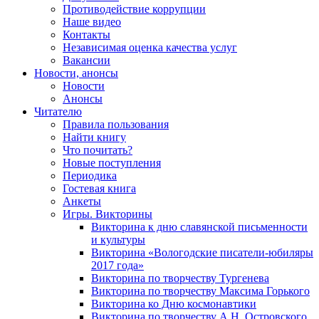
Противодействие коррупции
Наше видео
Контакты
Независимая оценка качества услуг
Вакансии
Новости, анонсы
Новости
Анонсы
Читателю
Правила пользования
Найти книгу
Что почитать?
Новые поступления
Периодика
Гостевая книга
Анкеты
Игры. Викторины
Викторина к дню славянской письменности
и культуры
Викторина «Вологодские писатели-юбиляры
2017 года»
Викторина по творчеству Тургенева
Викторина по творчеству Максима Горького
Викторина ко Дню космонавтики
Викторина по творчеству А.Н. Островского