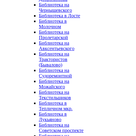
Библиотека на
Чернышевского
Библиотека в Лосте
Библиотека в
Молочном
Библиотека на
Пролетарской
Библиотека на
Авксентьевского
Библиотека на
Трактористов
(Бывалово)
Библиотека на
Судоремонтной
Библиотека на
Можайского
Библиотека на
Текстильщиков
Библиотека в
Тепличном мкр.
Библиотека в
Лукьяново
Библиотека на
Советском проспекте
Библиотека на