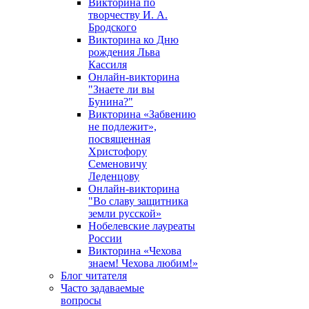
Викторина по
творчеству И. А.
Бродского
Викторина ко Дню
рождения Льва
Кассиля
Онлайн-викторина
"Знаете ли вы
Бунина?"
Викторина «Забвению
не подлежит»,
посвященная
Христофору
Семеновичу
Леденцову
Онлайн-викторина
"Во славу защитника
земли русской»
Нобелевские лауреаты
России
Викторина «Чехова
знаем! Чехова любим!»
Блог читателя
Часто задаваемые
вопросы