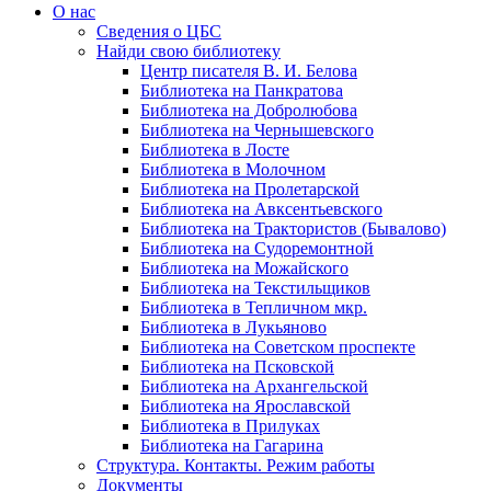
О нас
Сведения о ЦБС
Найди свою библиотеку
Центр писателя В. И. Белова
Библиотека на Панкратова
Библиотека на Добролюбова
Библиотека на Чернышевского
Библиотека в Лосте
Библиотека в Молочном
Библиотека на Пролетарской
Библиотека на Авксентьевского
Библиотека на Трактористов (Бывалово)
Библиотека на Судоремонтной
Библиотека на Можайского
Библиотека на Текстильщиков
Библиотека в Тепличном мкр.
Библиотека в Лукьяново
Библиотека на Советском проспекте
Библиотека на Псковской
Библиотека на Архангельской
Библиотека на Ярославской
Библиотека в Прилуках
Библиотека на Гагарина
Структура. Контакты. Режим работы
Документы