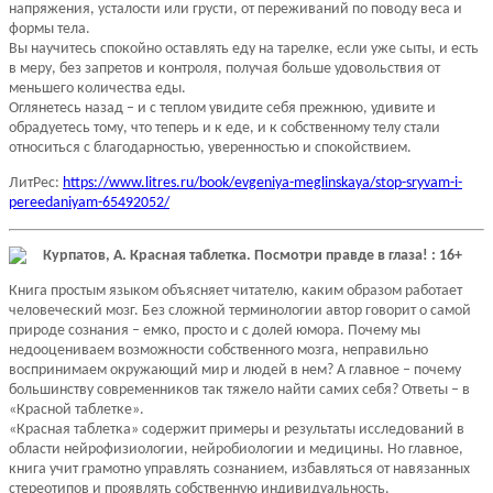
напряжения, усталости или грусти, от переживаний по поводу веса и
формы тела.
Вы научитесь спокойно оставлять еду на тарелке, если уже сыты, и есть
в меру, без запретов и контроля, получая больше удовольствия от
меньшего количества еды.
Оглянетесь назад – и с теплом увидите себя прежнюю, удивите и
обрадуетесь тому, что теперь и к еде, и к собственному телу стали
относиться с благодарностью, уверенностью и спокойствием.
ЛитРес:
https://www.litres.ru/book/evgeniya-meglinskaya/stop-sryvam-i-
pereedaniyam-65492052/
Курпатов, А. Красная таблетка. Посмотри правде в глаза! : 16+
Книга простым языком объясняет читателю, каким образом работает
человеческий мозг. Без сложной терминологии автор говорит о самой
природе сознания – емко, просто и с долей юмора. Почему мы
недооцениваем возможности собственного мозга, неправильно
воспринимаем окружающий мир и людей в нем? А главное – почему
большинству современников так тяжело найти самих себя? Ответы – в
«Красной таблетке».
«Красная таблетка» содержит примеры и результаты исследований в
области нейрофизиологии, нейробиологии и медицины. Но главное,
книга учит грамотно управлять сознанием, избавляться от навязанных
стереотипов и проявлять собственную индивидуальность.