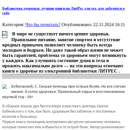
Библиотека здоровья: лучшие книги на ЛитРес для тех, кто заботится о
себе
Категория:
Что бы почитать?
Опубликовано: 22.11.2024 16:11
В мире не существует ничего ценнее здоровья.
Правильное питание, занятие спортом и отсутствие
вредных привычек позволяет человеку быть всегда
молодым и бодрым. Но даже такой образ жизни не может
быть гарантией, проблемы со здоровьем могут возникнуть
у каждого. Как улучшить состояние души и тела и
прожить максимально долго — на эти вопросы отвечают
книги о здоровье из электронной библиотеки ЛИТРЕС .
Бубновский, С. Скорая помощь при острых болях. На все случаи
жизни. 6 соток здоровья. Правильный отдых и восстановление
круглый год : 16+
В сборник вошли два бестселлера известного доктора Сергея
Бубновского о том, как быть здоровым без таблеток и постоянных
визитов в больницу.
Первая книга посвящена внутренним ресурсам организма человека,
которые помогают ему избавиться от острой боли. Автор развенчивает