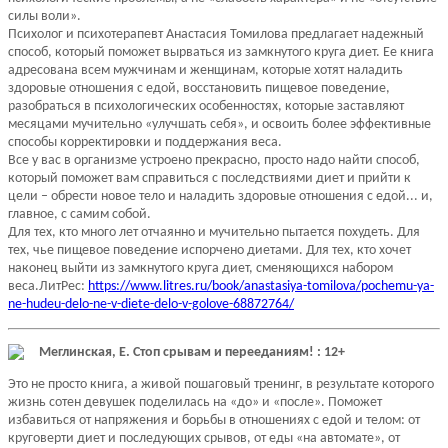
силы воли».
Психолог и психотерапевт Анастасия Томилова предлагает надежный
способ, который поможет вырваться из замкнутого круга диет. Ее книга
адресована всем мужчинам и женщинам, которые хотят наладить
здоровые отношения с едой, восстановить пищевое поведение,
разобраться в психологических особенностях, которые заставляют
месяцами мучительно «улучшать себя», и освоить более эффективные
способы корректировки и поддержания веса.
Все у вас в организме устроено прекрасно, просто надо найти способ,
который поможет вам справиться с последствиями диет и прийти к
цели – обрести новое тело и наладить здоровые отношения с едой... и,
главное, с самим собой.
Для тех, кто много лет отчаянно и мучительно пытается похудеть. Для
тех, чье пищевое поведение испорчено диетами. Для тех, кто хочет
наконец выйти из замкнутого круга диет, сменяющихся набором
веса.ЛитРес:
https://www.litres.ru/book/anastasiya-tomilova/pochemu-ya-
ne-hudeu-delo-ne-v-diete-delo-v-golove-68872764/
Меглинская, Е. Стоп срывам и перееданиям! : 12+
Это не просто книга, а живой пошаговый тренинг, в результате которого
жизнь сотен девушек поделилась на «до» и «после». Поможет
избавиться от напряжения и борьбы в отношениях с едой и телом: от
круговерти диет и последующих срывов, от еды «на автомате», от