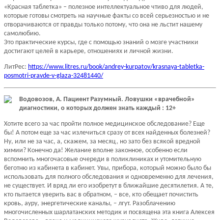
«Красная таблетка» – полезное интеллектуальное чтиво для людей,
которые готовы смотреть на научные факты со всей серьезностью и не
отворачиваются от правды только потому, что она не льстит нашему
самолюбию.
Это практические курсы, где с помощью знаний о мозге участники
достигают целей в карьере, отношениях и личной жизни.
ЛитРес:
https://www.litres.ru/book/andrey-kurpatov/krasnaya-tabletka-
posmotri-pravde-v-glaza-32481440/
Водовозов, А. Пациент Разумный. Ловушки «врачебной»
диагностики, о которых должен знать каждый : 12+
Хотите всего за час пройти полное медицинское обследование? Еще
бы! А потом еще за час излечиться сразу от всех найденных болезней?
Ну, или не за час, а, скажем, за месяц, но зато без всякой вредной
химии? Конечно да! Желание вполне законное, особенно если
вспомнить многочасовые очереди в поликлиниках и утомительную
беготню из кабинета в кабинет. Увы, прибора, который можно было бы
использовать для полного обследования и одновременно для лечения,
не существует. И вряд ли его изобретут в ближайшие десятилетия. А те,
кто пытается уверить вас в обратном, – все, кто обещает почистить
кровь, ауру, энергетические каналы, – лгут. Разоблачению
многочисленных шарлатанских методик и посвящена эта книга Алексея