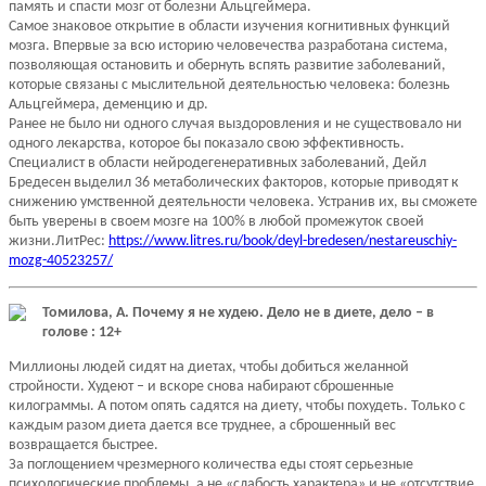
память и спасти мозг от болезни Альцгеймера.
Самое знаковое открытие в области изучения когнитивных функций
мозга. Впервые за всю историю человечества разработана система,
позволяющая остановить и обернуть вспять развитие заболеваний,
которые связаны с мыслительной деятельностью человека: болезнь
Альцгеймера, деменцию и др.
Ранее не было ни одного случая выздоровления и не существовало ни
одного лекарства, которое бы показало свою эффективность.
Специалист в области нейродегенеративных заболеваний, Дейл
Бредесен выделил 36 метаболических факторов, которые приводят к
снижению умственной деятельности человека. Устранив их, вы сможете
быть уверены в своем мозге на 100% в любой промежуток своей
жизни.ЛитРес:
https://www.litres.ru/book/deyl-bredesen/nestareuschiy-
mozg-40523257/
Томилова, А. Почему я не худею. Дело не в диете, дело – в
голове : 12+
Миллионы людей сидят на диетах, чтобы добиться желанной
стройности. Худеют – и вскоре снова набирают сброшенные
килограммы. А потом опять садятся на диету, чтобы похудеть. Только с
каждым разом диета дается все труднее, а сброшенный вес
возвращается быстрее.
За поглощением чрезмерного количества еды стоят серьезные
психологические проблемы, а не «слабость характера» и не «отсутствие