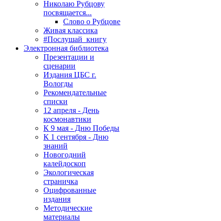
Николаю Рубцову
посвящается...
Слово о Рубцове
Живая классика
#Послушай_книгу
Электронная библиотека
Презентации и
сценарии
Издания ЦБС г.
Вологды
Рекомендательные
списки
12 апреля - День
космонавтики
К 9 мая - Дню Победы
К 1 сентября - Дню
знаний
Новогодний
калейдоскоп
Экологическая
страничка
Оцифрованные
издания
Методические
материалы