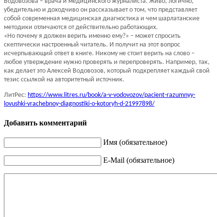
Водовозова – врача и медицинского журналиста. Живо, логично,
убедительно и доходчиво он рассказывает о том, что представляет
собой современная медицинская диагностика и чем шарлатанские
методики отличаются от действительно работающих.
«Но почему я должен верить именно ему?» – может спросить
скептически настроенный читатель. И получит на этот вопрос
исчерпывающий ответ в книге. Никому не стоит верить на слово –
любое утверждение нужно проверять и перепроверять. Например, так,
как делает это Алексей Водовозов, который подкрепляет каждый свой
тезис ссылкой на авторитетный источник.
ЛитРес:
https://www.litres.ru/book/a-v-vodovozov/pacient-razumnyy-
lovushki-vrachebnoy-diagnostiki-o-kotoryh-d-21997898/
Добавить комментарий
Имя (обязательное)
E-Mail (обязательное)