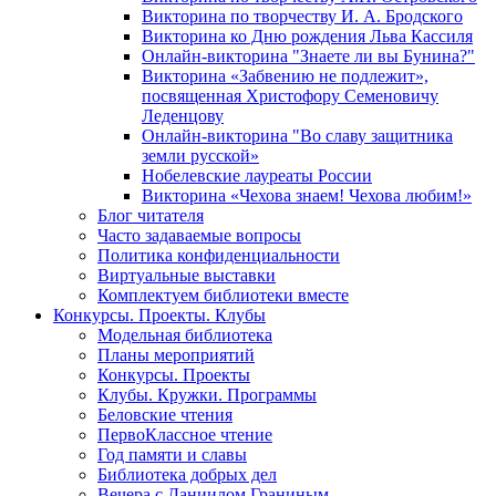
Викторина по творчеству И. А. Бродского
Викторина ко Дню рождения Льва Кассиля
Онлайн-викторина "Знаете ли вы Бунина?"
Викторина «Забвению не подлежит»,
посвященная Христофору Семеновичу
Леденцову
Онлайн-викторина "Во славу защитника
земли русской»
Нобелевские лауреаты России
Викторина «Чехова знаем! Чехова любим!»
Блог читателя
Часто задаваемые вопросы
Политика конфиденциальности
Виртуальные выставки
Комплектуем библиотеки вместе
Конкурсы. Проекты. Клубы
Модельная библиотека
Планы мероприятий
Конкурсы. Проекты
Клубы. Кружки. Программы
Беловские чтения
ПервоКлассное чтение
Год памяти и славы
Библиотека добрых дел
Вечера с Даниилом Граниным