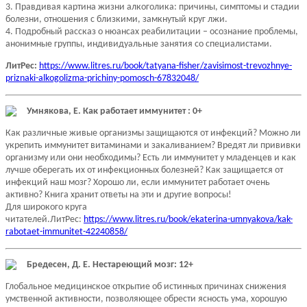
3. Правдивая картина жизни алкоголика: причины, симптомы и стадии
болезни, отношения с близкими, замкнутый круг лжи.
4. Подробный рассказ о нюансах реабилитации – осознание проблемы,
анонимные группы, индивидуальные занятия со специалистами.
ЛитРес:
https://www.litres.ru/book/tatyana-fisher/zavisimost-trevozhnye-
priznaki-alkogolizma-prichiny-pomosch-67832048/
Умнякова, Е. Как работает иммунитет : 0+
Как различные живые организмы защищаются от инфекций? Можно ли
укрепить иммунитет витаминами и закаливанием? Вредят ли прививки
организму или они необходимы? Есть ли иммунитет у младенцев и как
лучше оберегать их от инфекционных болезней? Как защищается от
инфекций наш мозг? Хорошо ли, если иммунитет работает очень
активно? Книга хранит ответы на эти и другие вопросы!
Для широкого круга
читателей.ЛитРес:
https://www.litres.ru/book/ekaterina-umnyakova/kak-
rabotaet-immunitet-42240858/
Бредесен, Д. Е. Нестареющий мозг: 12+
Глобальное медицинское открытие об истинных причинах снижения
умственной активности, позволяющее обрести ясность ума, хорошую