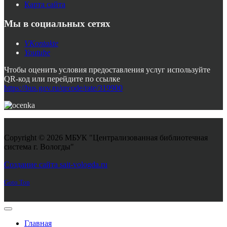
Карта сайта
Мы в социальных сетях
VKontakte
Youtube
Чтобы оценить условия предоставления услуг используйте
QR-код или перейдите по ссылке
https://bus.gov.ru/qrcode/rate/319900
Copyright © 2026 МБУК "Централизованная библиотечная
система г. Вологды"
Joomla! 3 Templates
Создание сайта sait-vologda.ru
Goto Top
Главная