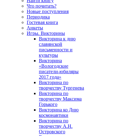
Найти книгу
Что почитать?
Новые поступления
Периодика
Гостевая книга
Анкеты
Игры. Викторины
Викторина к дню
славянской
письменности и
культуры
Викторина
«Вологодские
писатели-юбиляры
2017 года»
Викторина по
творчеству Тургенева
Викторина по
творчеству Максима
Горького
Викторина ко Дню
космонавтики
Викторина по
творчеству А.Н.
Островского