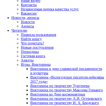
Наше видео
Контакты
Независимая оценка качества услуг
Вакансии
Новости, анонсы
Новости
Анонсы
Читателю
Правила пользования
Найти книгу
Что почитать?
Новые поступления
Периодика
Гостевая книга
Анкеты
Игры. Викторины
Викторина к дню славянской письменности
и культуры
Викторина «Вологодские писатели-юбиляры
2017 года»
Викторина по творчеству Тургенева
Викторина по творчеству Максима Горького
Викторина ко Дню космонавтики
Викторина по творчеству А.Н. Островского
Викторина по творчеству И. А. Бродского