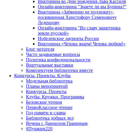
Викторина ко Дню рождения Льва Кассиля
Онлайн-викторина "Знаете ли вы Бунина?"
Викторина «Забвению не подлежит»,
посвященная Христофору Семеновичу
Леденцову
Онлайн-викторина "Во славу защитника
земли русской»
Нобелевские лауреаты России
Викторина «Чехова знаем! Чехова любим!»
Блог читателя
Часто задаваемые вопросы
Политика конфиденциальности
Виртуальные выставки
Комплектуем библиотеки вместе
Конкурсы. Проекты. Клубы
Модельная библиотека
Планы мероприятий
Конкурсы. Проекты
Клубы. Кружки. Программы
Беловские чтения
ПервоКлассное чтение
Год памяти и славы
Библиотека добрых дел
Вечера с Даниилом Граниным
#Пушкин220