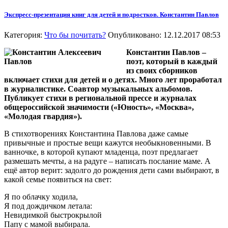
Экспресс-презентация книг для детей и подростков. Константин Павлов
Категория:
Что бы почитать?
Опубликовано: 12.12.2017 08:53
Константин Павлов –
поэт, который в каждый
из своих сборников
включает стихи для детей и о детях. Много лет проработал
в журналистике. Соавтор музыкальных альбомов.
Публикует стихи в региональной прессе и журналах
общероссийской значимости («Юность», «Москва»,
«Молодая гвардия»).
В стихотворениях Константина Павлова даже самые
привычные и простые вещи кажутся необыкновенными. В
ванночке, в которой купают младенца, поэт предлагает
размешать мечты, а на радуге – написать послание маме. А
ещё автор верит: задолго до рождения дети сами выбирают, в
какой семье появиться на свет:
Я по облачку ходила,
Я под дождичком летала:
Невидимкой быстрокрылой
Папу с мамой выбирала.