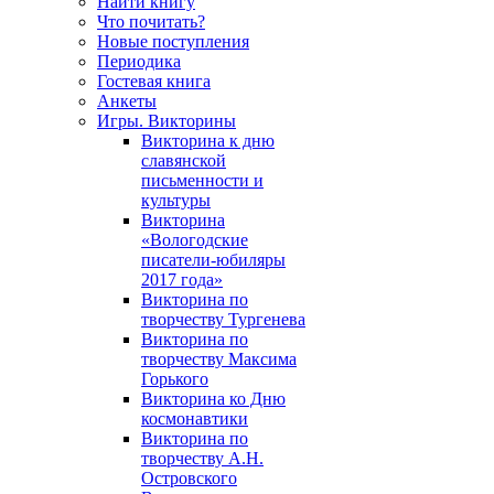
Найти книгу
Что почитать?
Новые поступления
Периодика
Гостевая книга
Анкеты
Игры. Викторины
Викторина к дню
славянской
письменности и
культуры
Викторина
«Вологодские
писатели-юбиляры
2017 года»
Викторина по
творчеству Тургенева
Викторина по
творчеству Максима
Горького
Викторина ко Дню
космонавтики
Викторина по
творчеству А.Н.
Островского