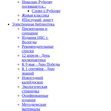
Николаю Рубцову
посвящается...
Слово о Рубцове
Живая классика
#Послушай_книгу
Электронная библиотека
Презентации и
сценарии
Издания ЦБС г.
Вологды
Рекомендательные
списки
12 апреля - День
космонавтики
К 9 мая - Дню Победы
К 1 сентября - Дню
знаний
Новогодний
калейдоскоп
Экологическая
страничка
Оцифрованные
издания
Методические
материалы