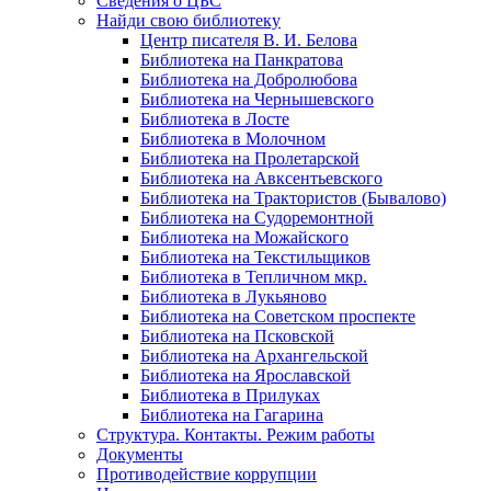
Сведения о ЦБС
Найди свою библиотеку
Центр писателя В. И. Белова
Библиотека на Панкратова
Библиотека на Добролюбова
Библиотека на Чернышевского
Библиотека в Лосте
Библиотека в Молочном
Библиотека на Пролетарской
Библиотека на Авксентьевского
Библиотека на Трактористов (Бывалово)
Библиотека на Судоремонтной
Библиотека на Можайского
Библиотека на Текстильщиков
Библиотека в Тепличном мкр.
Библиотека в Лукьяново
Библиотека на Советском проспекте
Библиотека на Псковской
Библиотека на Архангельской
Библиотека на Ярославской
Библиотека в Прилуках
Библиотека на Гагарина
Структура. Контакты. Режим работы
Документы
Противодействие коррупции