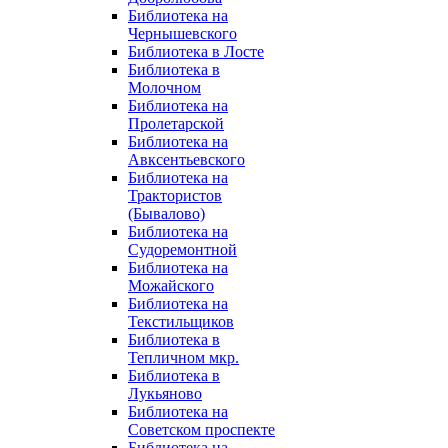
Библиотека на
Чернышевского
Библиотека в Лосте
Библиотека в
Молочном
Библиотека на
Пролетарской
Библиотека на
Авксентьевского
Библиотека на
Трактористов
(Бывалово)
Библиотека на
Судоремонтной
Библиотека на
Можайского
Библиотека на
Текстильщиков
Библиотека в
Тепличном мкр.
Библиотека в
Лукьяново
Библиотека на
Советском проспекте
Библиотека на