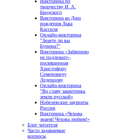
Викторина по
творчеству И. А.
Бродского
Викторина ко Дню
рождения Льва
Кассиля
Онлайн-викторина
"Знаете ли вы
Бунина?"
Викторина «Забвению
не подлежит»,
посвященная
Христофору
Семеновичу
Леденцову
Онлайн-викторина
"Во славу защитника
земли русской»
Нобелевские лауреаты
России
Викторина «Чехова
знаем! Чехова любим!»
Блог читателя
Часто задаваемые
вопросы