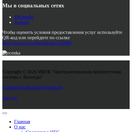
Мы в социальных сетях
VKontakte
Youtube
Чтобы оценить условия предоставления услуг используйте
QR-код или перейдите по ссылке
https://bus.gov.ru/qrcode/rate/319900
Copyright © 2026 МБУК "Централизованная библиотечная
система г. Вологды"
Joomla! 3 Templates
Создание сайта sait-vologda.ru
Goto Top
Главная
О нас