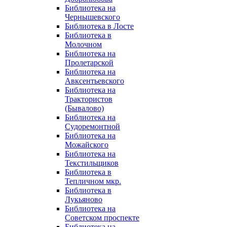
Библиотека на
Чернышевского
Библиотека в Лосте
Библиотека в
Молочном
Библиотека на
Пролетарской
Библиотека на
Авксентьевского
Библиотека на
Трактористов
(Бывалово)
Библиотека на
Судоремонтной
Библиотека на
Можайского
Библиотека на
Текстильщиков
Библиотека в
Тепличном мкр.
Библиотека в
Лукьяново
Библиотека на
Советском проспекте
Библиотека на