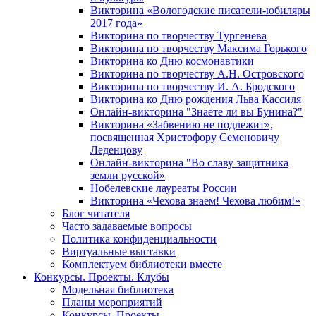
Викторина «Вологодские писатели-юбиляры
2017 года»
Викторина по творчеству Тургенева
Викторина по творчеству Максима Горького
Викторина ко Дню космонавтики
Викторина по творчеству А.Н. Островского
Викторина по творчеству И. А. Бродского
Викторина ко Дню рождения Льва Кассиля
Онлайн-викторина "Знаете ли вы Бунина?"
Викторина «Забвению не подлежит»,
посвященная Христофору Семеновичу
Леденцову
Онлайн-викторина "Во славу защитника
земли русской»
Нобелевские лауреаты России
Викторина «Чехова знаем! Чехова любим!»
Блог читателя
Часто задаваемые вопросы
Политика конфиденциальности
Виртуальные выставки
Комплектуем библиотеки вместе
Конкурсы. Проекты. Клубы
Модельная библиотека
Планы мероприятий
Конкурсы. Проекты