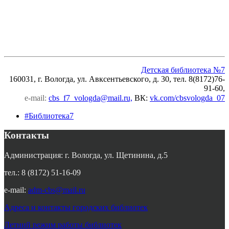
Детская библиотека №7
160031, г. Вологда, ул. Авксентьевского, д. 30, тел. 8(8172)76-
91-60,
e-mail:
cbs_f7_vologda@mail.ru,
ВК
:
vk.com/cbsvologda_07
#Библиотека7
Контакты
Администрация: г. Вологда, ул. Щетинина, д.5
тел.: 8 (8172) 51-16-09
e-mail:
adm-cbs@mail.ru
Адреса и контакты городских библиотек
Летний режим работы библиотек