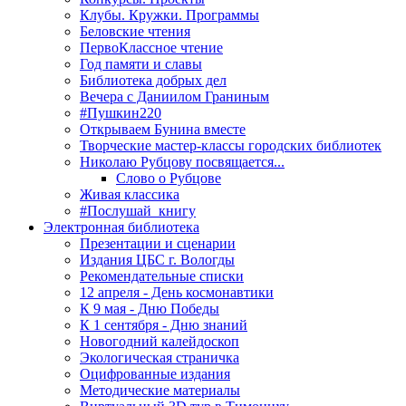
Клубы. Кружки. Программы
Беловские чтения
ПервоКлассное чтение
Год памяти и славы
Библиотека добрых дел
Вечера с Даниилом Граниным
#Пушкин220
Открываем Бунина вместе
Творческие мастер-классы городских библиотек
Николаю Рубцову посвящается...
Слово о Рубцове
Живая классика
#Послушай_книгу
Электронная библиотека
Презентации и сценарии
Издания ЦБС г. Вологды
Рекомендательные списки
12 апреля - День космонавтики
К 9 мая - Дню Победы
К 1 сентября - Дню знаний
Новогодний калейдоскоп
Экологическая страничка
Оцифрованные издания
Методические материалы