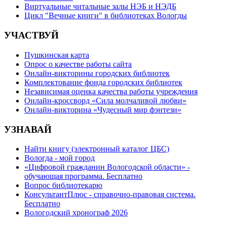
Виртуальные читальные залы НЭБ и НЭДБ
Цикл "Вечные книги" в библиотеках Вологды
УЧАСТВУЙ
Пушкинская карта
Опрос о качестве работы сайта
Онлайн-викторины городских библиотек
Комплектование фонда городских библиотек
Независимая оценка качества работы учреждения
Онлайн-кроссворд «Сила молчаливой любви»
Онлайн-викторина «Чудесный мир фэнтези»
УЗНАВАЙ
Найти книгу (электронный каталог ЦБС)
Вологда - мой город
«Цифровой гражданин Вологодской области» -
обучающая программа. Бесплатно
Вопрос библиотекарю
КонсультантПлюс - справочно-правовая система.
Бесплатно
Вологодский хронограф 2026