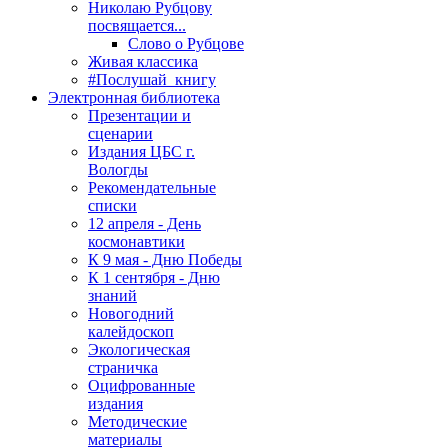
Николаю Рубцову
посвящается...
Слово о Рубцове
Живая классика
#Послушай_книгу
Электронная библиотека
Презентации и
сценарии
Издания ЦБС г.
Вологды
Рекомендательные
списки
12 апреля - День
космонавтики
К 9 мая - Дню Победы
К 1 сентября - Дню
знаний
Новогодний
калейдоскоп
Экологическая
страничка
Оцифрованные
издания
Методические
материалы