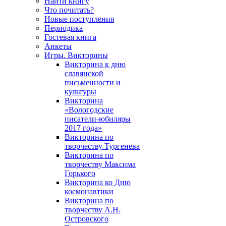
Найти книгу
Что почитать?
Новые поступления
Периодика
Гостевая книга
Анкеты
Игры. Викторины
Викторина к дню
славянской
письменности и
культуры
Викторина
«Вологодские
писатели-юбиляры
2017 года»
Викторина по
творчеству Тургенева
Викторина по
творчеству Максима
Горького
Викторина ко Дню
космонавтики
Викторина по
творчеству А.Н.
Островского