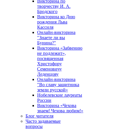
Викторина по
творчеству И. А.
Бродского
Викторина ко Дню
рождения Льва
Кассиля
Онлайн-викторина
"Знаете ли вы
Бунина?"
Викторина «Забвению
не подлежит»,
посвященная
Христофору
Семеновичу
Леденцову
Онлайн-викторина
"Во славу защитника
земли русской»
Нобелевские лауреаты
России
Викторина «Чехова
знаем! Чехова любим!»
Блог читателя
Часто задаваемые
вопросы