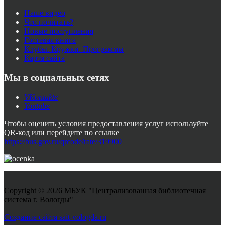
Наше видео
Что почитать?
Новые поступления
Гостевая книга
Клубы. Кружки. Программы
Карта сайта
Мы в социальных сетях
VKontakte
Youtube
Чтобы оценить условия предоставления услуг используйте
QR-код или перейдите по ссылке
https://bus.gov.ru/qrcode/rate/319900
Copyright © 2026 МБУК "Централизованная библиотечная
система г. Вологды"
Joomla! 3 Templates
Создание сайта sait-vologda.ru