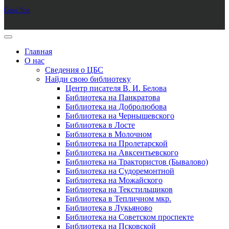
Goto Top
Главная
О нас
Сведения о ЦБС
Найди свою библиотеку
Центр писателя В. И. Белова
Библиотека на Панкратова
Библиотека на Добролюбова
Библиотека на Чернышевского
Библиотека в Лосте
Библиотека в Молочном
Библиотека на Пролетарской
Библиотека на Авксентьевского
Библиотека на Трактористов (Бывалово)
Библиотека на Судоремонтной
Библиотека на Можайского
Библиотека на Текстильщиков
Библиотека в Тепличном мкр.
Библиотека в Лукьяново
Библиотека на Советском проспекте
Библиотека на Псковской