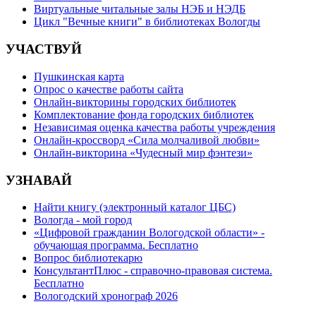
Виртуальные читальные залы НЭБ и НЭДБ
Цикл "Вечные книги" в библиотеках Вологды
УЧАСТВУЙ
Пушкинская карта
Опрос о качестве работы сайта
Онлайн-викторины городских библиотек
Комплектование фонда городских библиотек
Независимая оценка качества работы учреждения
Онлайн-кроссворд «Сила молчаливой любви»
Онлайн-викторина «Чудесный мир фэнтези»
УЗНАВАЙ
Найти книгу (электронный каталог ЦБС)
Вологда - мой город
«Цифровой гражданин Вологодской области» -
обучающая программа. Бесплатно
Вопрос библиотекарю
КонсультантПлюс - справочно-правовая система.
Бесплатно
Вологодский хронограф 2026