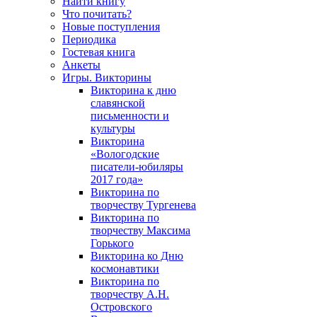
Найти книгу
Что почитать?
Новые поступления
Периодика
Гостевая книга
Анкеты
Игры. Викторины
Викторина к дню
славянской
письменности и
культуры
Викторина
«Вологодские
писатели-юбиляры
2017 года»
Викторина по
творчеству Тургенева
Викторина по
творчеству Максима
Горького
Викторина ко Дню
космонавтики
Викторина по
творчеству А.Н.
Островского