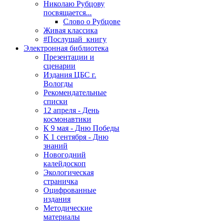
Николаю Рубцову
посвящается...
Слово о Рубцове
Живая классика
#Послушай_книгу
Электронная библиотека
Презентации и
сценарии
Издания ЦБС г.
Вологды
Рекомендательные
списки
12 апреля - День
космонавтики
К 9 мая - Дню Победы
К 1 сентября - Дню
знаний
Новогодний
калейдоскоп
Экологическая
страничка
Оцифрованные
издания
Методические
материалы