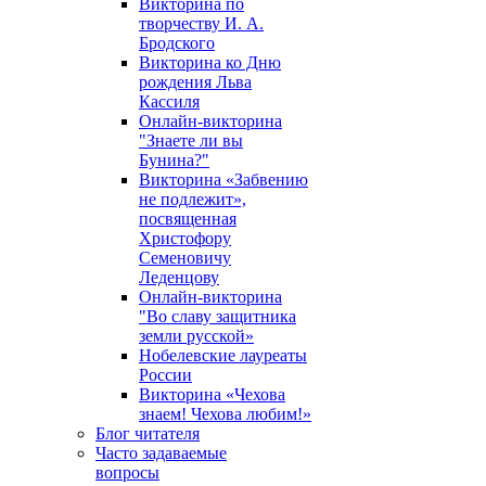
Викторина по
творчеству И. А.
Бродского
Викторина ко Дню
рождения Льва
Кассиля
Онлайн-викторина
"Знаете ли вы
Бунина?"
Викторина «Забвению
не подлежит»,
посвященная
Христофору
Семеновичу
Леденцову
Онлайн-викторина
"Во славу защитника
земли русской»
Нобелевские лауреаты
России
Викторина «Чехова
знаем! Чехова любим!»
Блог читателя
Часто задаваемые
вопросы