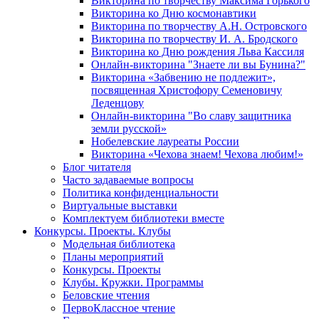
Викторина по творчеству Максима Горького
Викторина ко Дню космонавтики
Викторина по творчеству А.Н. Островского
Викторина по творчеству И. А. Бродского
Викторина ко Дню рождения Льва Кассиля
Онлайн-викторина "Знаете ли вы Бунина?"
Викторина «Забвению не подлежит»,
посвященная Христофору Семеновичу
Леденцову
Онлайн-викторина "Во славу защитника
земли русской»
Нобелевские лауреаты России
Викторина «Чехова знаем! Чехова любим!»
Блог читателя
Часто задаваемые вопросы
Политика конфиденциальности
Виртуальные выставки
Комплектуем библиотеки вместе
Конкурсы. Проекты. Клубы
Модельная библиотека
Планы мероприятий
Конкурсы. Проекты
Клубы. Кружки. Программы
Беловские чтения
ПервоКлассное чтение