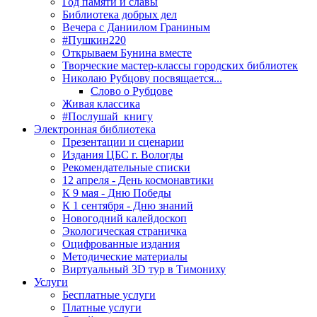
Год памяти и славы
Библиотека добрых дел
Вечера с Даниилом Граниным
#Пушкин220
Открываем Бунина вместе
Творческие мастер-классы городских библиотек
Николаю Рубцову посвящается...
Слово о Рубцове
Живая классика
#Послушай_книгу
Электронная библиотека
Презентации и сценарии
Издания ЦБС г. Вологды
Рекомендательные списки
12 апреля - День космонавтики
К 9 мая - Дню Победы
К 1 сентября - Дню знаний
Новогодний калейдоскоп
Экологическая страничка
Оцифрованные издания
Методические материалы
Виртуальный 3D тур в Тимониху
Услуги
Бесплатные услуги
Платные услуги