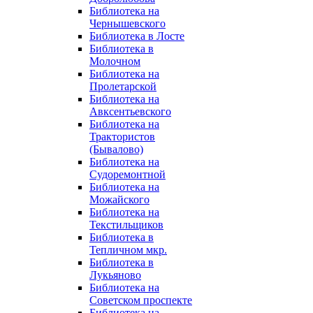
Библиотека на
Чернышевского
Библиотека в Лосте
Библиотека в
Молочном
Библиотека на
Пролетарской
Библиотека на
Авксентьевского
Библиотека на
Трактористов
(Бывалово)
Библиотека на
Судоремонтной
Библиотека на
Можайского
Библиотека на
Текстильщиков
Библиотека в
Тепличном мкр.
Библиотека в
Лукьяново
Библиотека на
Советском проспекте
Библиотека на