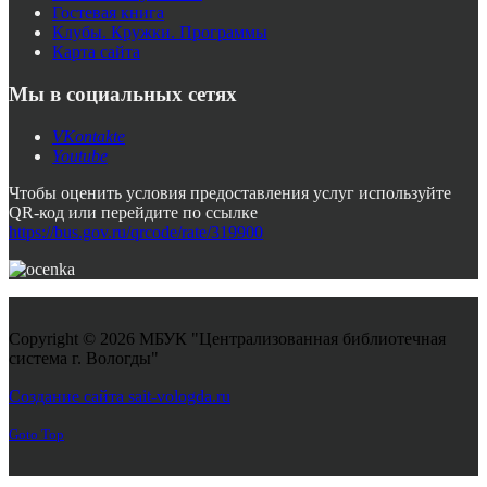
Гостевая книга
Клубы. Кружки. Программы
Карта сайта
Мы в социальных сетях
VKontakte
Youtube
Чтобы оценить условия предоставления услуг используйте
QR-код или перейдите по ссылке
https://bus.gov.ru/qrcode/rate/319900
Copyright © 2026 МБУК "Централизованная библиотечная
система г. Вологды"
Joomla! 3 Templates
Создание сайта sait-vologda.ru
Goto Top