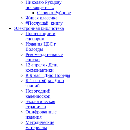
Николаю Рубцову
посвящается...
Слово о Рубцове
Живая классика
#Послушай_книгу
Электронная библиотека
Презентации и
сценарии
Издания ЦБС г.
Вологды
Рекомендательные
списки
12 апреля - День
космонавтики
К 9 мая - Дню Победы
К 1 сентября - Дню
знаний
Новогодний
калейдоскоп
Экологическая
страничка
Оцифрованные
издания
Методические
материалы