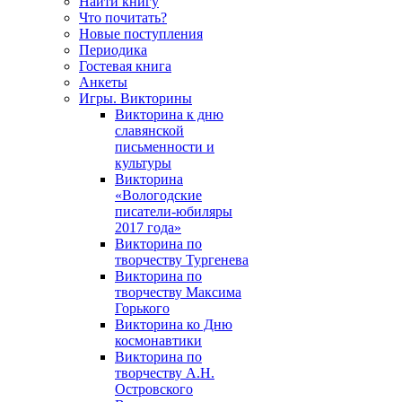
Найти книгу
Что почитать?
Новые поступления
Периодика
Гостевая книга
Анкеты
Игры. Викторины
Викторина к дню
славянской
письменности и
культуры
Викторина
«Вологодские
писатели-юбиляры
2017 года»
Викторина по
творчеству Тургенева
Викторина по
творчеству Максима
Горького
Викторина ко Дню
космонавтики
Викторина по
творчеству А.Н.
Островского