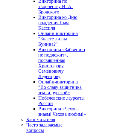
Викторина по
творчеству И. А.
Бродского
Викторина ко Дню
рождения Льва
Кассиля
Онлайн-викторина
"Знаете ли вы
Бунина?"
Викторина «Забвению
не подлежит»,
посвященная
Христофору
Семеновичу
Леденцову
Онлайн-викторина
"Во славу защитника
земли русской»
Нобелевские лауреаты
России
Викторина «Чехова
знаем! Чехова любим!»
Блог читателя
Часто задаваемые
вопросы