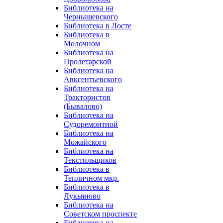
Библиотека на
Чернышевского
Библиотека в Лосте
Библиотека в
Молочном
Библиотека на
Пролетарской
Библиотека на
Авксентьевского
Библиотека на
Трактористов
(Бывалово)
Библиотека на
Судоремонтной
Библиотека на
Можайского
Библиотека на
Текстильщиков
Библиотека в
Тепличном мкр.
Библиотека в
Лукьяново
Библиотека на
Советском проспекте
Библиотека на