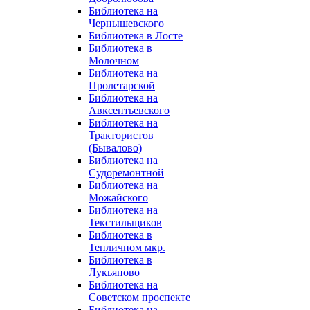
Библиотека на
Чернышевского
Библиотека в Лосте
Библиотека в
Молочном
Библиотека на
Пролетарской
Библиотека на
Авксентьевского
Библиотека на
Трактористов
(Бывалово)
Библиотека на
Судоремонтной
Библиотека на
Можайского
Библиотека на
Текстильщиков
Библиотека в
Тепличном мкр.
Библиотека в
Лукьяново
Библиотека на
Советском проспекте
Библиотека на