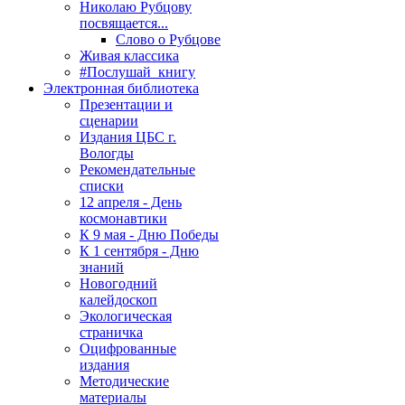
Николаю Рубцову
посвящается...
Слово о Рубцове
Живая классика
#Послушай_книгу
Электронная библиотека
Презентации и
сценарии
Издания ЦБС г.
Вологды
Рекомендательные
списки
12 апреля - День
космонавтики
К 9 мая - Дню Победы
К 1 сентября - Дню
знаний
Новогодний
калейдоскоп
Экологическая
страничка
Оцифрованные
издания
Методические
материалы