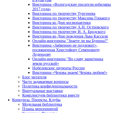
Викторина «Вологодские писатели-юбиляры
2017 года»
Викторина по творчеству Тургенева
Викторина по творчеству Максима Горького
Викторина ко Дню космонавтики
Викторина по творчеству А.Н. Островского
Викторина по творчеству И. А. Бродского
Викторина ко Дню рождения Льва Кассиля
Онлайн-викторина "Знаете ли вы Бунина?"
Викторина «Забвению не подлежит»,
посвященная Христофору Семеновичу
Леденцову
Онлайн-викторина "Во славу защитника
земли русской»
Нобелевские лауреаты России
Викторина «Чехова знаем! Чехова любим!»
Блог читателя
Часто задаваемые вопросы
Политика конфиденциальности
Виртуальные выставки
Комплектуем библиотеки вместе
Конкурсы. Проекты. Клубы
Модельная библиотека
Планы мероприятий