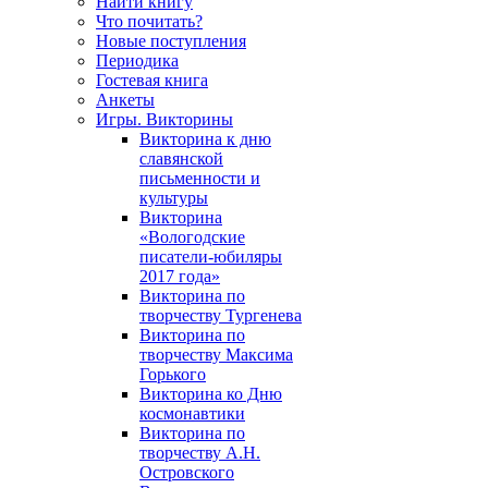
Найти книгу
Что почитать?
Новые поступления
Периодика
Гостевая книга
Анкеты
Игры. Викторины
Викторина к дню
славянской
письменности и
культуры
Викторина
«Вологодские
писатели-юбиляры
2017 года»
Викторина по
творчеству Тургенева
Викторина по
творчеству Максима
Горького
Викторина ко Дню
космонавтики
Викторина по
творчеству А.Н.
Островского