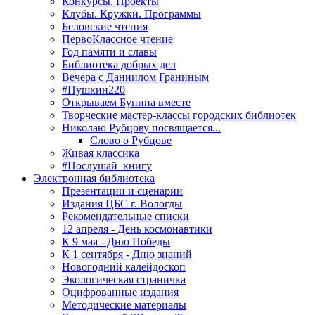
Конкурсы. Проекты
Клубы. Кружки. Программы
Беловские чтения
ПервоКлассное чтение
Год памяти и славы
Библиотека добрых дел
Вечера с Даниилом Граниным
#Пушкин220
Открываем Бунина вместе
Творческие мастер-классы городских библиотек
Николаю Рубцову посвящается...
Слово о Рубцове
Живая классика
#Послушай_книгу
Электронная библиотека
Презентации и сценарии
Издания ЦБС г. Вологды
Рекомендательные списки
12 апреля - День космонавтики
К 9 мая - Дню Победы
К 1 сентября - Дню знаний
Новогодний калейдоскоп
Экологическая страничка
Оцифрованные издания
Методические материалы