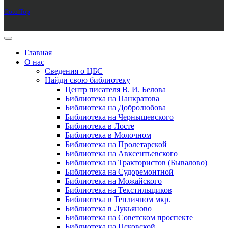
Goto Top
Главная
О нас
Сведения о ЦБС
Найди свою библиотеку
Центр писателя В. И. Белова
Библиотека на Панкратова
Библиотека на Добролюбова
Библиотека на Чернышевского
Библиотека в Лосте
Библиотека в Молочном
Библиотека на Пролетарской
Библиотека на Авксентьевского
Библиотека на Трактористов (Бывалово)
Библиотека на Судоремонтной
Библиотека на Можайского
Библиотека на Текстильщиков
Библиотека в Тепличном мкр.
Библиотека в Лукьяново
Библиотека на Советском проспекте
Библиотека на Псковской