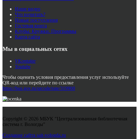
Наше видео
Что почитать?
Новые поступления
Гостевая книга
Клубы. Кружки. Программы
Карта сайта
Мы в социальных сетях
VKontakte
Youtube
Чтобы оценить условия предоставления услуг используйте
QR-код или перейдите по ссылке
https://bus.gov.ru/qrcode/rate/319900
Copyright © 2026 МБУК "Централизованная библиотечная
система г. Вологды"
Joomla! 3 Templates
Создание сайта sait-vologda.ru