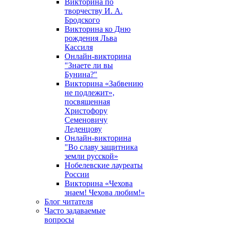
Викторина по
творчеству И. А.
Бродского
Викторина ко Дню
рождения Льва
Кассиля
Онлайн-викторина
"Знаете ли вы
Бунина?"
Викторина «Забвению
не подлежит»,
посвященная
Христофору
Семеновичу
Леденцову
Онлайн-викторина
"Во славу защитника
земли русской»
Нобелевские лауреаты
России
Викторина «Чехова
знаем! Чехова любим!»
Блог читателя
Часто задаваемые
вопросы