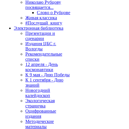
Николаю Рубцову
посвящается...
Слово о Рубцове
Живая классика
#Послушай_книгу
Электронная библиотека
Презентации и
сценарии
Издания ЦБС г.
Вологды
Рекомендательные
списки
12 апреля - День
космонавтики
К 9 мая - Дню Победы
К 1 сентября - Дню
знаний
Новогодний
калейдоскоп
Экологическая
страничка
Оцифрованные
издания
Методические
материалы