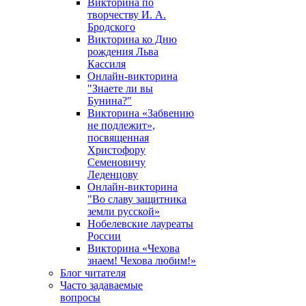
Викторина по
творчеству И. А.
Бродского
Викторина ко Дню
рождения Льва
Кассиля
Онлайн-викторина
"Знаете ли вы
Бунина?"
Викторина «Забвению
не подлежит»,
посвященная
Христофору
Семеновичу
Леденцову
Онлайн-викторина
"Во славу защитника
земли русской»
Нобелевские лауреаты
России
Викторина «Чехова
знаем! Чехова любим!»
Блог читателя
Часто задаваемые
вопросы