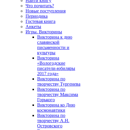
Найти книгу
Что почитать?
Новые поступления
Периодика
Гостевая книга
Анкеты
Игры. Викторины
Викторина к дню
славянской
письменности и
культуры
Викторина
«Вологодские
писатели-юбиляры
2017 года»
Викторина по
творчеству Тургенева
Викторина по
творчеству Максима
Горького
Викторина ко Дню
космонавтики
Викторина по
творчеству А.Н.
Островского