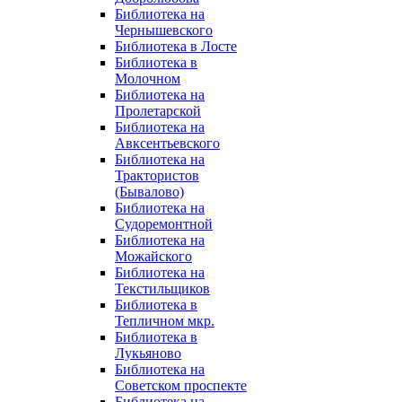
Библиотека на
Чернышевского
Библиотека в Лосте
Библиотека в
Молочном
Библиотека на
Пролетарской
Библиотека на
Авксентьевского
Библиотека на
Трактористов
(Бывалово)
Библиотека на
Судоремонтной
Библиотека на
Можайского
Библиотека на
Текстильщиков
Библиотека в
Тепличном мкр.
Библиотека в
Лукьяново
Библиотека на
Советском проспекте
Библиотека на