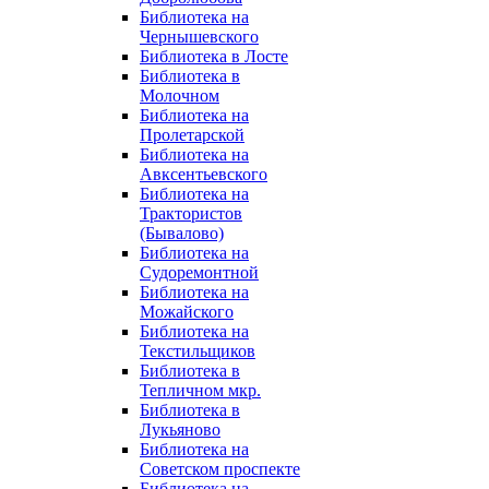
Библиотека на
Чернышевского
Библиотека в Лосте
Библиотека в
Молочном
Библиотека на
Пролетарской
Библиотека на
Авксентьевского
Библиотека на
Трактористов
(Бывалово)
Библиотека на
Судоремонтной
Библиотека на
Можайского
Библиотека на
Текстильщиков
Библиотека в
Тепличном мкр.
Библиотека в
Лукьяново
Библиотека на
Советском проспекте
Библиотека на