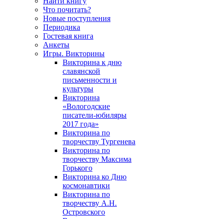
Найти книгу
Что почитать?
Новые поступления
Периодика
Гостевая книга
Анкеты
Игры. Викторины
Викторина к дню
славянской
письменности и
культуры
Викторина
«Вологодские
писатели-юбиляры
2017 года»
Викторина по
творчеству Тургенева
Викторина по
творчеству Максима
Горького
Викторина ко Дню
космонавтики
Викторина по
творчеству А.Н.
Островского