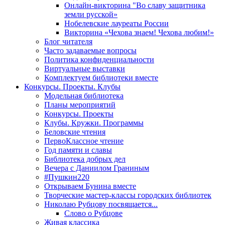
Онлайн-викторина "Во славу защитника
земли русской»
Нобелевские лауреаты России
Викторина «Чехова знаем! Чехова любим!»
Блог читателя
Часто задаваемые вопросы
Политика конфиденциальности
Виртуальные выставки
Комплектуем библиотеки вместе
Конкурсы. Проекты. Клубы
Модельная библиотека
Планы мероприятий
Конкурсы. Проекты
Клубы. Кружки. Программы
Беловские чтения
ПервоКлассное чтение
Год памяти и славы
Библиотека добрых дел
Вечера с Даниилом Граниным
#Пушкин220
Открываем Бунина вместе
Творческие мастер-классы городских библиотек
Николаю Рубцову посвящается...
Слово о Рубцове
Живая классика