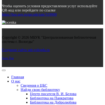
Чтобы оценить условия предоставления услуг используйте
QR-код или перейдите по ссылке
https://bus.gov.ru/qrcode/rate/319900
Copyright © 2026 МБУК "Централизованная библиотечная
система г. Вологды"
Joomla! 3 Templates
Создание сайта sait-vologda.ru
Goto Top
Главная
О нас
Сведения о ЦБС
Найди свою библиотеку
Центр писателя В. И. Белова
Библиотека на Панкратова
Библиотека на Добролюбова