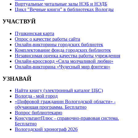
Виртуальные читальные залы НЭБ и НЭДБ
Цикл "Вечные книги" в библиотеках Вологды
УЧАСТВУЙ
Пушкинская карта
Опрос о качестве работы сайта
Онлайн-викторины городских библиотек
Комплектование фонда городских библиотек
Независимая оценка качества работы учреждения
Онлайн-кроссворд «Сила молчаливой любви»
Онлайн-викторина «Чудесный мир фэнтези»
УЗНАВАЙ
Найти книгу (электронный каталог ЦБС)
Вологда - мой город
«Цифровой гражданин Вологодской области» -
обучающая программа. Бесплатно
Вопрос библиотекарю
КонсультантПлюс - справочно-правовая система.
Бесплатно
Вологодский хронограф 2026