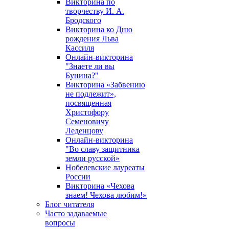
Викторина по
творчеству И. А.
Бродского
Викторина ко Дню
рождения Льва
Кассиля
Онлайн-викторина
"Знаете ли вы
Бунина?"
Викторина «Забвению
не подлежит»,
посвященная
Христофору
Семеновичу
Леденцову
Онлайн-викторина
"Во славу защитника
земли русской»
Нобелевские лауреаты
России
Викторина «Чехова
знаем! Чехова любим!»
Блог читателя
Часто задаваемые
вопросы