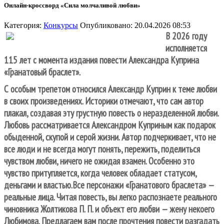
Онлайн-кроссворд «Сила молчаливой любви»
Категория:
Конкурсы
Опубликовано: 20.04.2026 08:53
В 2026 году
исполняется
115 лет с момента издания повести Александра Куприна
«Гранатовый браслет».
С особым трепетом относился Александр Куприн к теме любви
в своих произведениях. Историки отмечают, что сам автор
плакал, создавая эту грустную повесть о неразделенной любви.
Любовь рассматривается Александром Куприным как подарок
обыденной, скупой и серой жизни. Автор подчеркивает, что не
все люди и не всегда могут понять, пережить, поделиться
чувством любви, ничего не ожидая взамен. Особенно это
чувство притупляется, когда человек обладает статусом,
деньгами и властью.
Все персонажи «Гранатового браслета» —
реальные лица. Читая повесть, вы легко распознаете реального
чиновника Жолтикова П. П. и объект его любви — жену некоего
Любимова. Предлагаем вам после прочтения повести разгадать