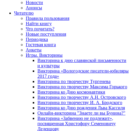
Новости
Анонсы
Читателю
Правила пользования
Найти книгу
Что почитать?
Новые поступления
Периодика
Гостевая книга
Анкеты
Игры. Викторины
Викторина к дню славянской письменности
и культуры
Викторина «Вологодские писатели-юбиляры
2017 года»
Викторина по творчеству Тургенева
Викторина по творчеству Максима Горького
Викторина ко Дню космонавтики
Викторина по творчеству А.Н. Островского
Викторина по творчеству И. А. Бродского
Викторина ко Дню рождения Льва Кассиля
Онлайн-викторина "Знаете ли вы Бунина?"
Викторина «Забвению не подлежит»,
посвященная Христофору Семеновичу
Леденцову