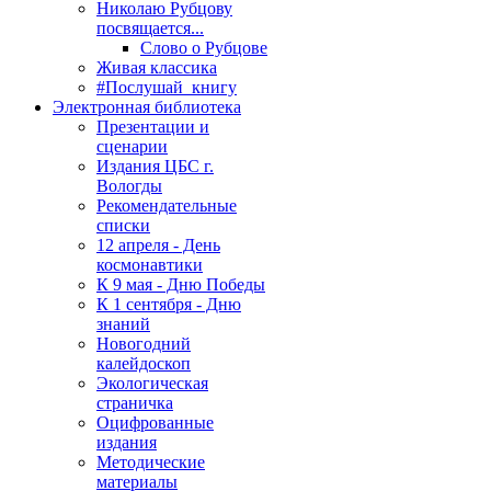
Николаю Рубцову
посвящается...
Слово о Рубцове
Живая классика
#Послушай_книгу
Электронная библиотека
Презентации и
сценарии
Издания ЦБС г.
Вологды
Рекомендательные
списки
12 апреля - День
космонавтики
К 9 мая - Дню Победы
К 1 сентября - Дню
знаний
Новогодний
калейдоскоп
Экологическая
страничка
Оцифрованные
издания
Методические
материалы