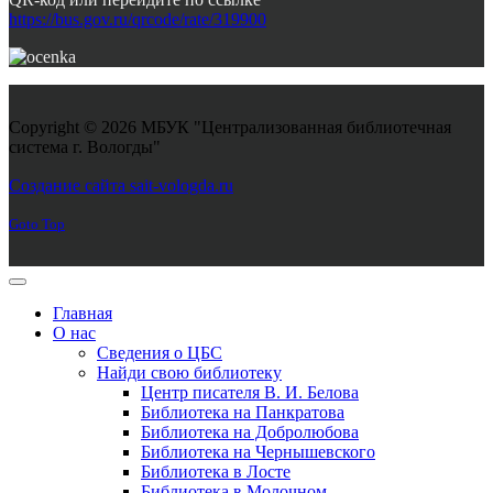
https://bus.gov.ru/qrcode/rate/319900
Copyright © 2026 МБУК "Централизованная библиотечная
система г. Вологды"
Joomla! 3 Templates
Создание сайта sait-vologda.ru
Goto Top
Главная
О нас
Сведения о ЦБС
Найди свою библиотеку
Центр писателя В. И. Белова
Библиотека на Панкратова
Библиотека на Добролюбова
Библиотека на Чернышевского
Библиотека в Лосте
Библиотека в Молочном