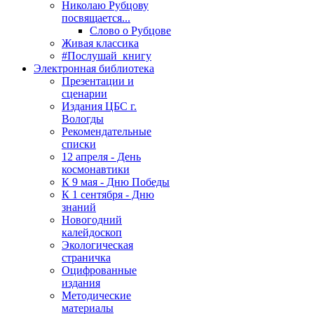
Николаю Рубцову
посвящается...
Слово о Рубцове
Живая классика
#Послушай_книгу
Электронная библиотека
Презентации и
сценарии
Издания ЦБС г.
Вологды
Рекомендательные
списки
12 апреля - День
космонавтики
К 9 мая - Дню Победы
К 1 сентября - Дню
знаний
Новогодний
калейдоскоп
Экологическая
страничка
Оцифрованные
издания
Методические
материалы