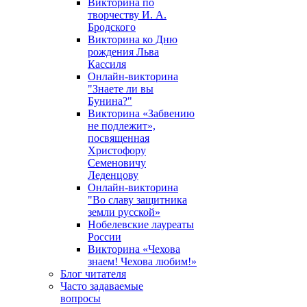
Викторина по
творчеству И. А.
Бродского
Викторина ко Дню
рождения Льва
Кассиля
Онлайн-викторина
"Знаете ли вы
Бунина?"
Викторина «Забвению
не подлежит»,
посвященная
Христофору
Семеновичу
Леденцову
Онлайн-викторина
"Во славу защитника
земли русской»
Нобелевские лауреаты
России
Викторина «Чехова
знаем! Чехова любим!»
Блог читателя
Часто задаваемые
вопросы