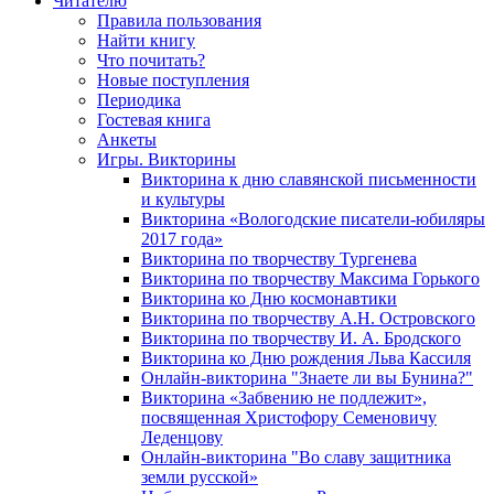
Читателю
Правила пользования
Найти книгу
Что почитать?
Новые поступления
Периодика
Гостевая книга
Анкеты
Игры. Викторины
Викторина к дню славянской письменности
и культуры
Викторина «Вологодские писатели-юбиляры
2017 года»
Викторина по творчеству Тургенева
Викторина по творчеству Максима Горького
Викторина ко Дню космонавтики
Викторина по творчеству А.Н. Островского
Викторина по творчеству И. А. Бродского
Викторина ко Дню рождения Льва Кассиля
Онлайн-викторина "Знаете ли вы Бунина?"
Викторина «Забвению не подлежит»,
посвященная Христофору Семеновичу
Леденцову
Онлайн-викторина "Во славу защитника
земли русской»