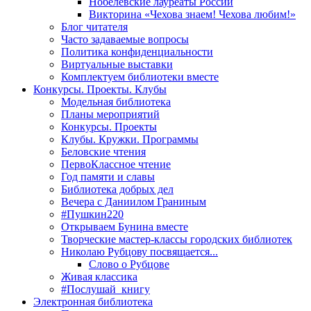
Нобелевские лауреаты России
Викторина «Чехова знаем! Чехова любим!»
Блог читателя
Часто задаваемые вопросы
Политика конфиденциальности
Виртуальные выставки
Комплектуем библиотеки вместе
Конкурсы. Проекты. Клубы
Модельная библиотека
Планы мероприятий
Конкурсы. Проекты
Клубы. Кружки. Программы
Беловские чтения
ПервоКлассное чтение
Год памяти и славы
Библиотека добрых дел
Вечера с Даниилом Граниным
#Пушкин220
Открываем Бунина вместе
Творческие мастер-классы городских библиотек
Николаю Рубцову посвящается...
Слово о Рубцове
Живая классика
#Послушай_книгу
Электронная библиотека