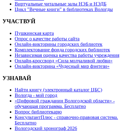
Виртуальные читальные залы НЭБ и НЭДБ
Цикл "Вечные книги" в библиотеках Вологды
УЧАСТВУЙ
Пушкинская карта
Опрос о качестве работы сайта
Онлайн-викторины городских библиотек
Комплектование фонда городских библиотек
Независимая оценка качества работы учреждения
Онлайн-кроссворд «Сила молчаливой любви»
Онлайн-викторина «Чудесный мир фэнтези»
УЗНАВАЙ
Найти книгу (электронный каталог ЦБС)
Вологда - мой город
«Цифровой гражданин Вологодской области» -
обучающая программа. Бесплатно
Вопрос библиотекарю
КонсультантПлюс - справочно-правовая система.
Бесплатно
Вологодский хронограф 2026