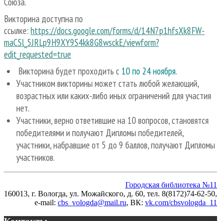
Союза.
Викторина доступна по
ссылке:
https://docs.google.com/forms/d/14N7p1hfsXk8FW-
maCSl_5JRLp9H9XY9S4kk8G8wsckE/viewform?
edit_requested=true
Викторина будет проходить с
10 по 24 ноября.
Участником викторины может стать любой желающий,
возрастных или каких-либо иных ограничений для участия
нет.
Участники, верно ответившие на 10 вопросов, становятся
победителями и получают Дипломы победителей,
участники, набравшие от 5 до 9 баллов, получают Дипломы
участников.
Городская библиотека №11
160013, г. Вологда, ул. Можайского, д. 60, тел. 8(8172)74-62-50,
e-mail:
cbs_vologda@mail.ru
, ВК
:
vk.com/cbsvologda_11