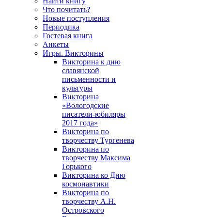
Найти книгу
Что почитать?
Новые поступления
Периодика
Гостевая книга
Анкеты
Игры. Викторины
Викторина к дню
славянской
письменности и
культуры
Викторина
«Вологодские
писатели-юбиляры
2017 года»
Викторина по
творчеству Тургенева
Викторина по
творчеству Максима
Горького
Викторина ко Дню
космонавтики
Викторина по
творчеству А.Н.
Островского