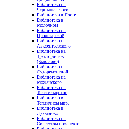
Библиотека на
Чернышевского
Библиотека в Лосте
Библиотека в
Молочном
Библиотека на
Пролетарской
Библиотека на
Авксентьевского
Библиотека на
Трактористов
(Бывалово)
Библиотека на
Судоремонтной
Библиотека на
Можайского
Библиотека на
Текстильщиков
Библиотека в
Тепличном мкр.
Библиотека в
Лукьяново
Библиотека на
Советском проспекте
Библиотека на