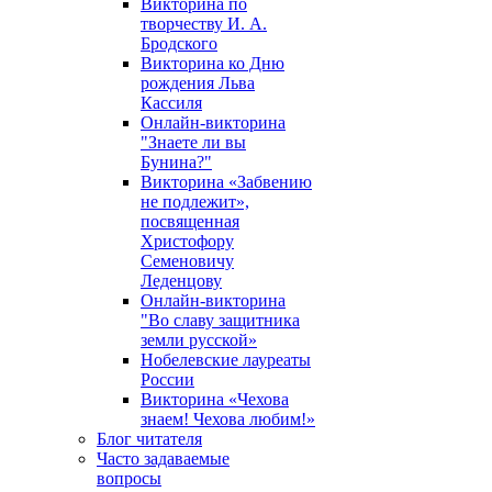
Викторина по
творчеству И. А.
Бродского
Викторина ко Дню
рождения Льва
Кассиля
Онлайн-викторина
"Знаете ли вы
Бунина?"
Викторина «Забвению
не подлежит»,
посвященная
Христофору
Семеновичу
Леденцову
Онлайн-викторина
"Во славу защитника
земли русской»
Нобелевские лауреаты
России
Викторина «Чехова
знаем! Чехова любим!»
Блог читателя
Часто задаваемые
вопросы