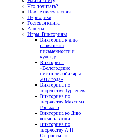
Найти книгу
Что почитать?
Новые поступления
Периодика
Гостевая книга
Анкеты
Игры. Викторины
Викторина к дню
славянской
письменности и
культуры
Викторина
«Вологодские
писатели-юбиляры
2017 года»
Викторина по
творчеству Тургенева
Викторина по
творчеству Максима
Горького
Викторина ко Дню
космонавтики
Викторина по
творчеству А.Н.
Островского