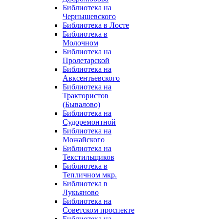
Библиотека на
Чернышевского
Библиотека в Лосте
Библиотека в
Молочном
Библиотека на
Пролетарской
Библиотека на
Авксентьевского
Библиотека на
Трактористов
(Бывалово)
Библиотека на
Судоремонтной
Библиотека на
Можайского
Библиотека на
Текстильщиков
Библиотека в
Тепличном мкр.
Библиотека в
Лукьяново
Библиотека на
Советском проспекте
Библиотека на