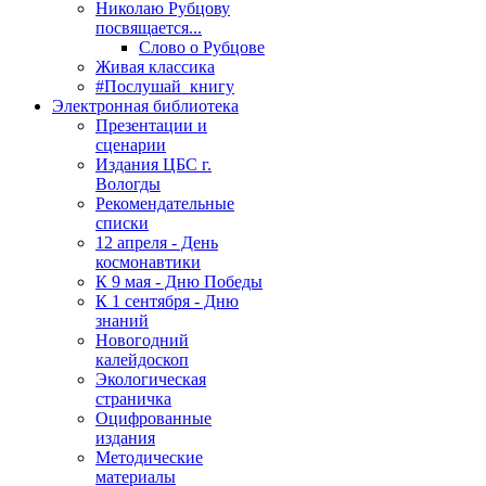
Николаю Рубцову
посвящается...
Слово о Рубцове
Живая классика
#Послушай_книгу
Электронная библиотека
Презентации и
сценарии
Издания ЦБС г.
Вологды
Рекомендательные
списки
12 апреля - День
космонавтики
К 9 мая - Дню Победы
К 1 сентября - Дню
знаний
Новогодний
калейдоскоп
Экологическая
страничка
Оцифрованные
издания
Методические
материалы