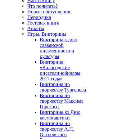
Найти книгу
Что почитать?
Новые поступления
Периодика
Гостевая книга
Анкеты
Игры. Викторины
Викторина к дню
славянской
письменности и
культуры
Викторина
«Вологодские
писатели-юбиляры
2017 года»
Викторина по
творчеству Тургенева
Викторина по
творчеству Максима
Горького
Викторина ко Дню
космонавтики
Викторина по
творчеству А.Н.
Островского