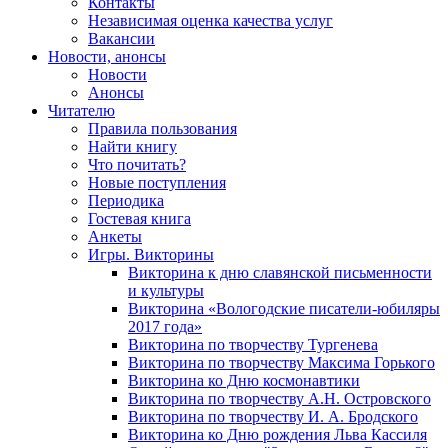
Контакты
Независимая оценка качества услуг
Вакансии
Новости, анонсы
Новости
Анонсы
Читателю
Правила пользования
Найти книгу
Что почитать?
Новые поступления
Периодика
Гостевая книга
Анкеты
Игры. Викторины
Викторина к дню славянской письменности
и культуры
Викторина «Вологодские писатели-юбиляры
2017 года»
Викторина по творчеству Тургенева
Викторина по творчеству Максима Горького
Викторина ко Дню космонавтики
Викторина по творчеству А.Н. Островского
Викторина по творчеству И. А. Бродского
Викторина ко Дню рождения Льва Кассиля