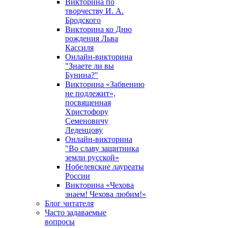
Викторина по
творчеству И. А.
Бродского
Викторина ко Дню
рождения Льва
Кассиля
Онлайн-викторина
"Знаете ли вы
Бунина?"
Викторина «Забвению
не подлежит»,
посвященная
Христофору
Семеновичу
Леденцову
Онлайн-викторина
"Во славу защитника
земли русской»
Нобелевские лауреаты
России
Викторина «Чехова
знаем! Чехова любим!»
Блог читателя
Часто задаваемые
вопросы