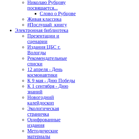
Николаю Рубцову
посвящается...
Слово о Рубцове
Живая классика
#Послушай_книгу
Электронная библиотека
Презентации и
сценарии
Издания ЦБС г.
Вологды
Рекомендательные
списки
12 апреля - День
космонавтики
К 9 мая - Дню Победы
К 1 сентября - Дню
знаний
Новогодний
калейдоскоп
Экологическая
страничка
Оцифрованные
издания
Методические
материалы