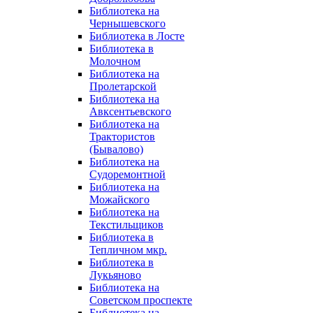
Библиотека на
Чернышевского
Библиотека в Лосте
Библиотека в
Молочном
Библиотека на
Пролетарской
Библиотека на
Авксентьевского
Библиотека на
Трактористов
(Бывалово)
Библиотека на
Судоремонтной
Библиотека на
Можайского
Библиотека на
Текстильщиков
Библиотека в
Тепличном мкр.
Библиотека в
Лукьяново
Библиотека на
Советском проспекте
Библиотека на