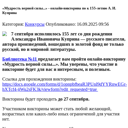
«Мудрость верной силы...» - онлайн-викторина по к 155-летию А. И.
Куприна
Категория:
Конкурсы
Опубликовано: 16.09.2025 09:56
7 сентября исполнилось 155 лет со дня рождения
Александра Ивановича Куприна — русского писателя,
автора произведений, вошедших в золотой фонд не только
русской, но и мировой литературы.
Библиотека №11
предлагает вам пройти онлайн-викторину
«Мудрость верной силы...». Мы уверены, что участие в
викторине будет для вас и интересным, и полезным.
Ссылка для прохождения викторины:
https://docs.google.com/forms/d/1opnpbfbeaR3PUnI9dYYRnwEGr-
hXTcf4-jiWu2sFK3k/viewform?edit_requested=true
Викторина будет проходить
до 27 сентября.
Участником викторины может стать любой желающий,
возрастных или каких-либо иных ограничений для участия
нет.