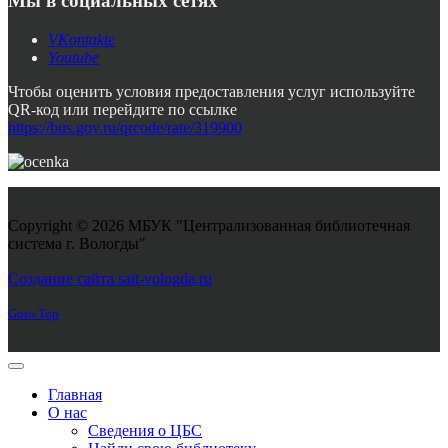
Мы в социальных сетях
VKontakte
Youtube
Чтобы оценить условия предоставления услуг используйте
QR-код или перейдите по ссылке
https://bus.gov.ru/qrcode/rate/319900
Copyright © 2026 МБУК "Централизованная библиотечная
система г. Вологды"
Joomla! 3 Templates
Создание сайта sait-vologda.ru
Goto Top
Главная
О нас
Сведения о ЦБС