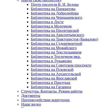
Найди свою библиотеку
Центр писателя В. И. Белова
Библиотека на Панкратова
Библиотека на Добролюбова
Библиотека на Чернышевского
Библиотека в Лосте
Библиотека в Молочном
Библиотека на Пролетарской
Библиотека на Авксентьевского
Библиотека на Трактористов (Бывалово)
Библиотека на Судоремонтной
Библиотека на Можайского
Библиотека на Текстильщиков
Библиотека в Тепличном мкр.
Библиотека в Лукьяново
Библиотека на Советском проспекте
Библиотека на Псковской
Библиотека на Архангельской
Библиотека на Ярославской
Библиотека в Прилуках
Библиотека на Гагарина
Структура. Контакты. Режим работы
Документы
Противодействие коррупции
Наше видео