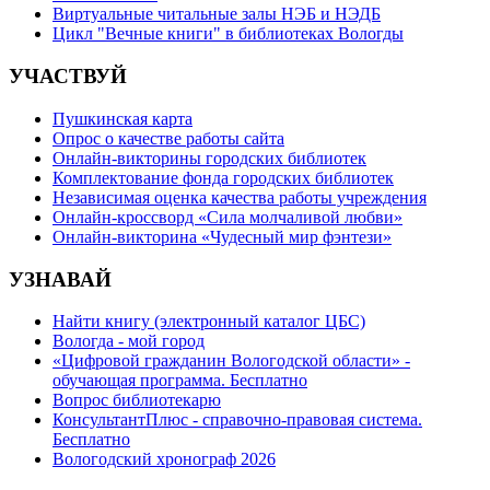
Виртуальные читальные залы НЭБ и НЭДБ
Цикл "Вечные книги" в библиотеках Вологды
УЧАСТВУЙ
Пушкинская карта
Опрос о качестве работы сайта
Онлайн-викторины городских библиотек
Комплектование фонда городских библиотек
Независимая оценка качества работы учреждения
Онлайн-кроссворд «Сила молчаливой любви»
Онлайн-викторина «Чудесный мир фэнтези»
УЗНАВАЙ
Найти книгу (электронный каталог ЦБС)
Вологда - мой город
«Цифровой гражданин Вологодской области» -
обучающая программа. Бесплатно
Вопрос библиотекарю
КонсультантПлюс - справочно-правовая система.
Бесплатно
Вологодский хронограф 2026