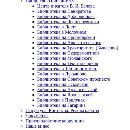
Найди свою библиотеку
Центр писателя В. И. Белова
Библиотека на Панкратова
Библиотека на Добролюбова
Библиотека на Чернышевского
Библиотека в Лосте
Библиотека в Молочном
Библиотека на Пролетарской
Библиотека на Авксентьевского
Библиотека на Трактористов (Бывалово)
Библиотека на Судоремонтной
Библиотека на Можайского
Библиотека на Текстильщиков
Библиотека в Тепличном мкр.
Библиотека в Лукьяново
Библиотека на Советском проспекте
Библиотека на Псковской
Библиотека на Архангельской
Библиотека на Ярославской
Библиотека в Прилуках
Библиотека на Гагарина
Структура. Контакты. Режим работы
Документы
Противодействие коррупции
Наше видео