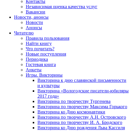
Контакты
Независимая оценка качества услуг
Вакансии
Новости, анонсы
Новости
Анонсы
Читателю
Правила пользования
Найти книгу
Что почитать?
Новые поступления
Периодика
Гостевая книга
Анкеты
Игры. Викторины
Викторина к дню славянской письменности
и культуры
Викторина «Вологодские писатели-юбиляры
2017 года»
Викторина по творчеству Тургенева
Викторина по творчеству Максима Горького
Викторина ко Дню космонавтики
Викторина по творчеству А.Н. Островского
Викторина по творчеству И. А. Бродского
Викторина ко Дню рождения Льва Кассиля