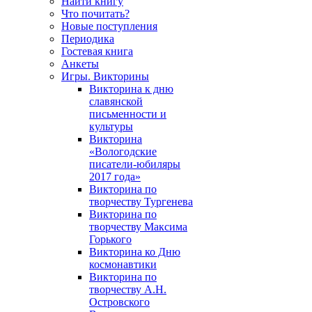
Найти книгу
Что почитать?
Новые поступления
Периодика
Гостевая книга
Анкеты
Игры. Викторины
Викторина к дню
славянской
письменности и
культуры
Викторина
«Вологодские
писатели-юбиляры
2017 года»
Викторина по
творчеству Тургенева
Викторина по
творчеству Максима
Горького
Викторина ко Дню
космонавтики
Викторина по
творчеству А.Н.
Островского