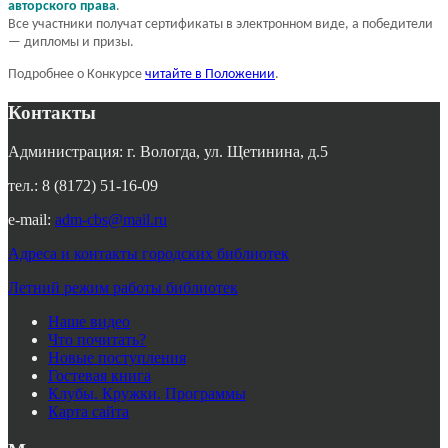
авторского права
.
Все участники получат сертификаты в электронном виде, а победители
— дипломы и призы.
Подробнее о Конкурсе
читайте в Положении
.
Контакты
Администрация: г. Вологда, ул. Щетинина, д.5
тел.: 8 (8172) 51-16-09
e-mail:
adm-cbs@mail.ru
Адреса и контакты городских библиотек
Летний режим работы библиотек
Наше видео
Что почитать?
Новые поступления
Гостевая книга
Клубы. Кружки. Программы
Карта сайта