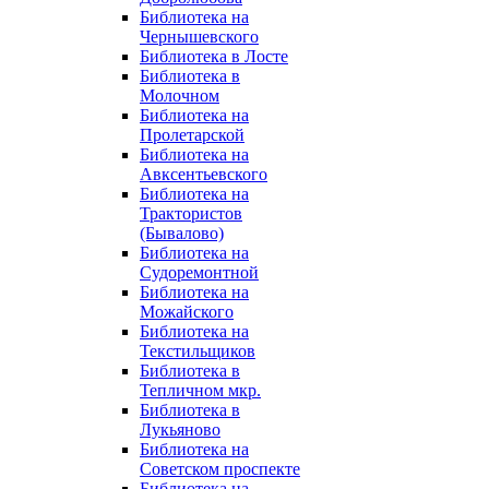
Библиотека на
Чернышевского
Библиотека в Лосте
Библиотека в
Молочном
Библиотека на
Пролетарской
Библиотека на
Авксентьевского
Библиотека на
Трактористов
(Бывалово)
Библиотека на
Судоремонтной
Библиотека на
Можайского
Библиотека на
Текстильщиков
Библиотека в
Тепличном мкр.
Библиотека в
Лукьяново
Библиотека на
Советском проспекте
Библиотека на