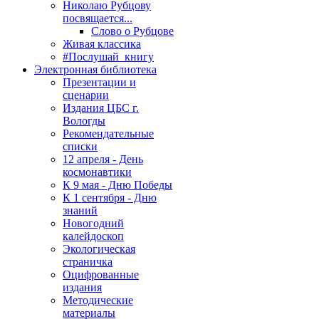
Николаю Рубцову
посвящается...
Слово о Рубцове
Живая классика
#Послушай_книгу
Электронная библиотека
Презентации и
сценарии
Издания ЦБС г.
Вологды
Рекомендательные
списки
12 апреля - День
космонавтики
К 9 мая - Дню Победы
К 1 сентября - Дню
знаний
Новогодний
калейдоскоп
Экологическая
страничка
Оцифрованные
издания
Методические
материалы