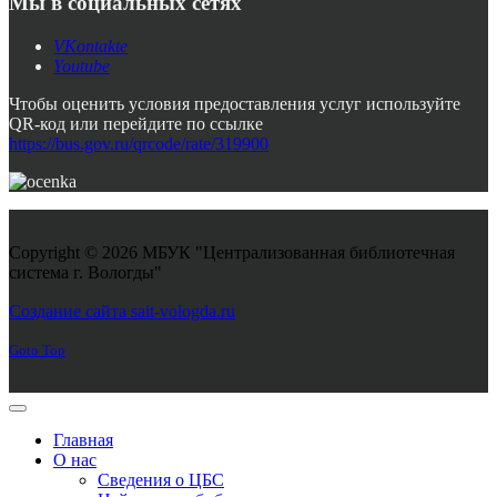
Мы в социальных сетях
VKontakte
Youtube
Чтобы оценить условия предоставления услуг используйте
QR-код или перейдите по ссылке
https://bus.gov.ru/qrcode/rate/319900
Copyright © 2026 МБУК "Централизованная библиотечная
система г. Вологды"
Joomla! 3 Templates
Создание сайта sait-vologda.ru
Goto Top
Главная
О нас
Сведения о ЦБС