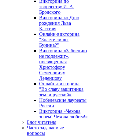
Викторина по
творчеству И. А.
Бродского
Викторина ко Дню
рождения Льва
Кассиля
Онлайн-викторина
"Знаете ли вы
Бунина?"
Викторина «Забвению
не подлежит»,
посвященная
Христофору
Семеновичу
Леденцову
Онлайн-викторина
"Во славу защитника
земли русской»
Нобелевские лауреаты
России
Викторина «Чехова
знаем! Чехова любим!»
Блог читателя
Часто задаваемые
вопросы