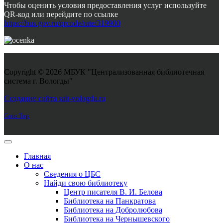
Чтобы оценить условия предоставления услуг используйте
QR-код или перейдите по ссылке
https://bus.gov.ru/qrcode/rate/319900
Copyright © 2026 МБУК "Централизованная библиотечная
система г. Вологды"
Joomla! 3 Templates
Создание сайта sait-vologda.ru
Goto Top
Главная
О нас
Сведения о ЦБС
Найди свою библиотеку
Центр писателя В. И. Белова
Библиотека на Панкратова
Библиотека на Добролюбова
Библиотека на Чернышевского