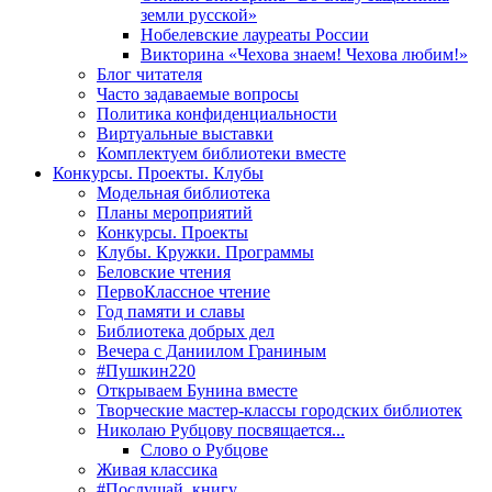
земли русской»
Нобелевские лауреаты России
Викторина «Чехова знаем! Чехова любим!»
Блог читателя
Часто задаваемые вопросы
Политика конфиденциальности
Виртуальные выставки
Комплектуем библиотеки вместе
Конкурсы. Проекты. Клубы
Модельная библиотека
Планы мероприятий
Конкурсы. Проекты
Клубы. Кружки. Программы
Беловские чтения
ПервоКлассное чтение
Год памяти и славы
Библиотека добрых дел
Вечера с Даниилом Граниным
#Пушкин220
Открываем Бунина вместе
Творческие мастер-классы городских библиотек
Николаю Рубцову посвящается...
Слово о Рубцове
Живая классика
#Послушай_книгу