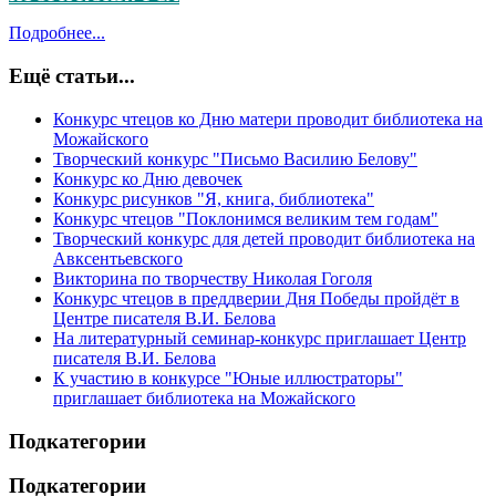
Подробнее...
Ещё статьи...
Конкурс чтецов ко Дню матери проводит библиотека на
Можайского
Творческий конкурс "Письмо Василию Белову"
Конкурс ко Дню девочек
Конкурс рисунков "Я, книга, библиотека"
Конкурс чтецов "Поклонимся великим тем годам"
Творческий конкурс для детей проводит библиотека на
Авксентьевского
Викторина по творчеству Николая Гоголя
Конкурс чтецов в преддверии Дня Победы пройдёт в
Центре писателя В.И. Белова
На литературный семинар-конкурс приглашает Центр
писателя В.И. Белова
К участию в конкурсе "Юные иллюстраторы"
приглашает библиотека на Можайского
Подкатегории
Подкатегории