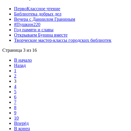
ПервоКлассное чтение
Библиотека добрых дел
Вечера с Даниилом Граниным
#Пушкин220
Год памяти и славы
Открываем Бунина вместе
Творческие мастер-классы городских библиотек
Страница 3 из 16
В начало
Назад
1
2
3
4
5
6
7
8
9
10
Вперёд
В конец