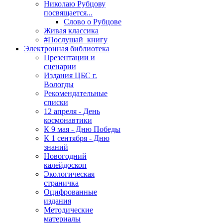
Николаю Рубцову
посвящается...
Слово о Рубцове
Живая классика
#Послушай_книгу
Электронная библиотека
Презентации и
сценарии
Издания ЦБС г.
Вологды
Рекомендательные
списки
12 апреля - День
космонавтики
К 9 мая - Дню Победы
К 1 сентября - Дню
знаний
Новогодний
калейдоскоп
Экологическая
страничка
Оцифрованные
издания
Методические
материалы