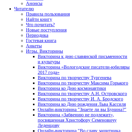
Анонсы
Читателю
Правила пользования
Найти книгу
Что почитать?
Новые поступления
Периодика
Гостевая книга
Анкеты
Игры. Викторины
Викторина к дню славянской письменности
и культуры
Викторина «Вологодские писатели-юбиляры
2017 года»
Викторина по творчеству Тургенева
Викторина по творчеству Максима Горького
Викторина ко Дню космонавтики
Викторина по творчеству А.Н. Островского
Викторина по творчеству И. А. Бродского
Викторина ко Дню рождения Льва Кассиля
Онлайн-викторина "Знаете ли вы Бунина?"
Викторина «Забвению не подлежит»,
посвященная Христофору Семеновичу
Леденцову
Онлайн-викторина "Во славу защитника