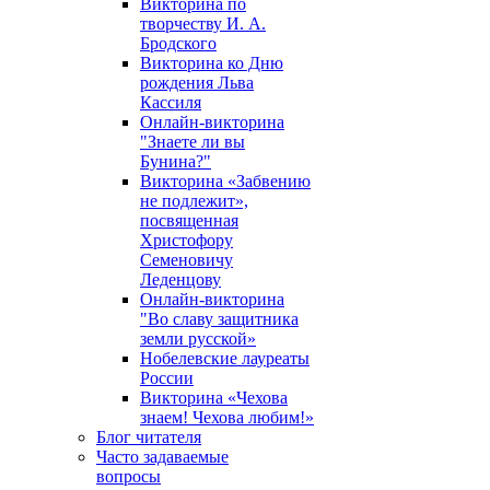
Викторина по
творчеству И. А.
Бродского
Викторина ко Дню
рождения Льва
Кассиля
Онлайн-викторина
"Знаете ли вы
Бунина?"
Викторина «Забвению
не подлежит»,
посвященная
Христофору
Семеновичу
Леденцову
Онлайн-викторина
"Во славу защитника
земли русской»
Нобелевские лауреаты
России
Викторина «Чехова
знаем! Чехова любим!»
Блог читателя
Часто задаваемые
вопросы