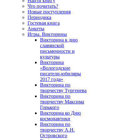
Найти книгу
Что почитать?
Новые поступления
Периодика
Гостевая книга
Анкеты
Игры. Викторины
Викторина к дню
славянской
письменности и
культуры
Викторина
«Вологодские
писатели-юбиляры
2017 года»
Викторина по
творчеству Тургенева
Викторина по
творчеству Максима
Горького
Викторина ко Дню
космонавтики
Викторина по
творчеству А.Н.
Островского