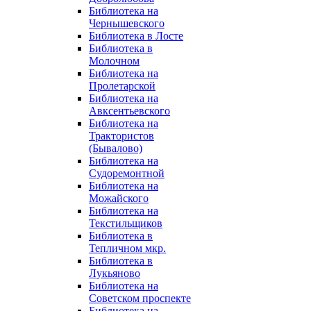
Библиотека на
Чернышевского
Библиотека в Лосте
Библиотека в
Молочном
Библиотека на
Пролетарской
Библиотека на
Авксентьевского
Библиотека на
Трактористов
(Бывалово)
Библиотека на
Судоремонтной
Библиотека на
Можайского
Библиотека на
Текстильщиков
Библиотека в
Тепличном мкр.
Библиотека в
Лукьяново
Библиотека на
Советском проспекте
Библиотека на