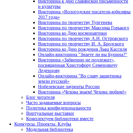
Викторина к дню славянской письменности
и культуры
Викторина «Вологодские писатели-юбиляры
2017 года»
Викторина по творчеству Тургенева
Викторина по творчеству Максима Горького
Викторина ко Дню космонавтики
Викторина по творчеству А.Н. Островского
Викторина по творчеству И. А. Бродского
Викторина ко Дню рождения Льва Кассиля
Онлайн-викторина "Знаете ли вы Бунина?"
Викторина «Забвению не подлежит»,
посвященная Христофору Семеновичу
Леденцову
Онлайн-викторина "Во славу защитника
земли русской»
Нобелевские лауреаты России
Викторина «Чехова знаем! Чехова любим!»
Блог читателя
Часто задаваемые вопросы
Политика конфиденциальности
Виртуальные выставки
Комплектуем библиотеки вместе
Конкурсы. Проекты. Клубы
Модельная библиотека