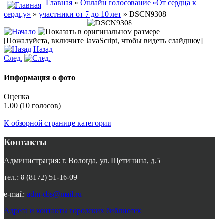
Главная
»
Онлайн голосование «От сердца к
сердцу»
»
участники от 7 до 10 лет
» DSCN9308
[Пожалуйста, включите JavaScript, чтобы видеть слайдшоу]
Назад
След.
Информация о фото
Оценка
1.00 (10 голосов)
К обзорной странице категории
Контакты
Администрация: г. Вологда, ул. Щетинина, д.5
тел.: 8 (8172) 51-16-09
e-mail:
adm-cbs@mail.ru
Адреса и контакты городских библиотек