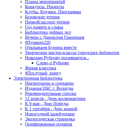
Планы мероприятий
Конкурсы. Проекты
Клубы. Кружки. Программы
Беловские чтения
ПервоКлассное чтение
Год памяти и славы
Библиотека добрых дел
Вечера с Даниилом Граниным
#Пушкин220
Открываем Бунина вместе
Творческие мастер-классы городских библиотек
Николаю Рубцову посвящается...
Слово о Рубцове
Живая классика
#Послушай_книгу
Электронная библиотека
Презентации и сценарии
Издания ЦБС г. Вологды
Рекомендательные списки
12 апреля - День космонавтики
К 9 мая - Дню Победы
К 1 сентября - Дню знаний
Новогодний калейдоскоп
Экологическая страничка
Оцифрованные издания