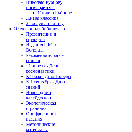
Николаю Рубцову
посвящается...
Слово о Рубцове
Живая классика
#Послушай_книгу
Электронная библиотека
Презентации и
сценарии
Издания ЦБС г.
Вологды
Рекомендательные
списки
12 апреля - День
космонавтики
К 9 мая - Дню Победы
К 1 сентября - Дню
знаний
Новогодний
калейдоскоп
Экологическая
страничка
Оцифрованные
издания
Методические
материалы