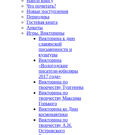
Найти книгу
Что почитать?
Новые поступления
Периодика
Гостевая книга
Анкеты
Игры. Викторины
Викторина к дню
славянской
письменности и
культуры
Викторина
«Вологодские
писатели-юбиляры
2017 года»
Викторина по
творчеству Тургенева
Викторина по
творчеству Максима
Горького
Викторина ко Дню
космонавтики
Викторина по
творчеству А.Н.
Островского