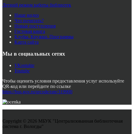
Летний режим работы библиотек
Наше видео
Что почитать?
Новые поступления
Гостевая книга
Клубы. Кружки. Программы
Карта сайта
Мы в социальных сетях
VKontakte
Youtube
Чтобы оценить условия предоставления услуг используйте
QR-код или перейдите по ссылке
https://bus.gov.ru/qrcode/rate/319900
Copyright © 2026 МБУК "Централизованная библиотечная
система г. Вологды"
Joomla! 3 Templates