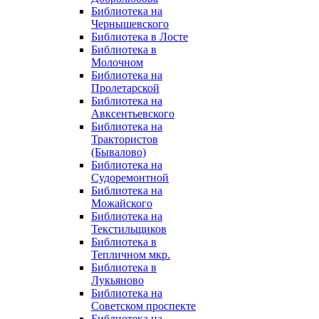
Библиотека на
Чернышевского
Библиотека в Лосте
Библиотека в
Молочном
Библиотека на
Пролетарской
Библиотека на
Авксентьевского
Библиотека на
Трактористов
(Бывалово)
Библиотека на
Судоремонтной
Библиотека на
Можайского
Библиотека на
Текстильщиков
Библиотека в
Тепличном мкр.
Библиотека в
Лукьяново
Библиотека на
Советском проспекте
Библиотека на