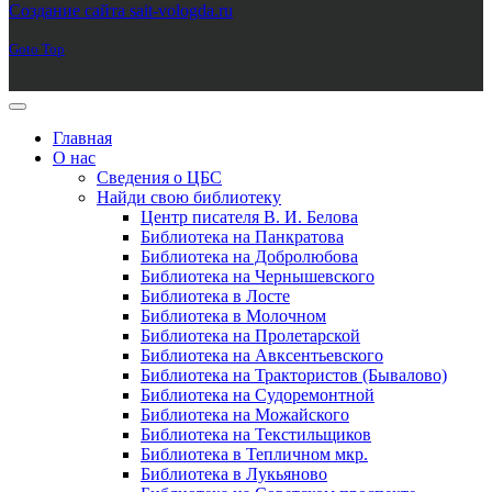
Создание сайта sait-vologda.ru
Goto Top
Главная
О нас
Сведения о ЦБС
Найди свою библиотеку
Центр писателя В. И. Белова
Библиотека на Панкратова
Библиотека на Добролюбова
Библиотека на Чернышевского
Библиотека в Лосте
Библиотека в Молочном
Библиотека на Пролетарской
Библиотека на Авксентьевского
Библиотека на Трактористов (Бывалово)
Библиотека на Судоремонтной
Библиотека на Можайского
Библиотека на Текстильщиков
Библиотека в Тепличном мкр.
Библиотека в Лукьяново