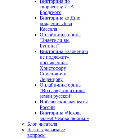
Викторина по
творчеству И. А.
Бродского
Викторина ко Дню
рождения Льва
Кассиля
Онлайн-викторина
"Знаете ли вы
Бунина?"
Викторина «Забвению
не подлежит»,
посвященная
Христофору
Семеновичу
Леденцову
Онлайн-викторина
"Во славу защитника
земли русской»
Нобелевские лауреаты
России
Викторина «Чехова
знаем! Чехова любим!»
Блог читателя
Часто задаваемые
вопросы