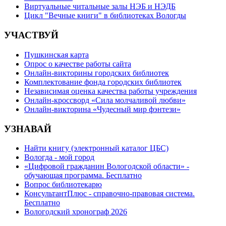
Виртуальные читальные залы НЭБ и НЭДБ
Цикл "Вечные книги" в библиотеках Вологды
УЧАСТВУЙ
Пушкинская карта
Опрос о качестве работы сайта
Онлайн-викторины городских библиотек
Комплектование фонда городских библиотек
Независимая оценка качества работы учреждения
Онлайн-кроссворд «Сила молчаливой любви»
Онлайн-викторина «Чудесный мир фэнтези»
УЗНАВАЙ
Найти книгу (электронный каталог ЦБС)
Вологда - мой город
«Цифровой гражданин Вологодской области» -
обучающая программа. Бесплатно
Вопрос библиотекарю
КонсультантПлюс - справочно-правовая система.
Бесплатно
Вологодский хронограф 2026