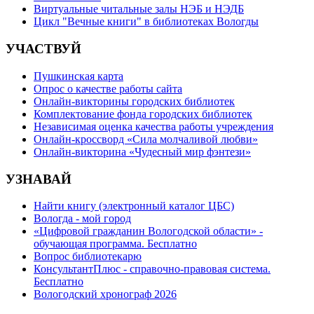
Виртуальные читальные залы НЭБ и НЭДБ
Цикл "Вечные книги" в библиотеках Вологды
УЧАСТВУЙ
Пушкинская карта
Опрос о качестве работы сайта
Онлайн-викторины городских библиотек
Комплектование фонда городских библиотек
Независимая оценка качества работы учреждения
Онлайн-кроссворд «Сила молчаливой любви»
Онлайн-викторина «Чудесный мир фэнтези»
УЗНАВАЙ
Найти книгу (электронный каталог ЦБС)
Вологда - мой город
«Цифровой гражданин Вологодской области» -
обучающая программа. Бесплатно
Вопрос библиотекарю
КонсультантПлюс - справочно-правовая система.
Бесплатно
Вологодский хронограф 2026