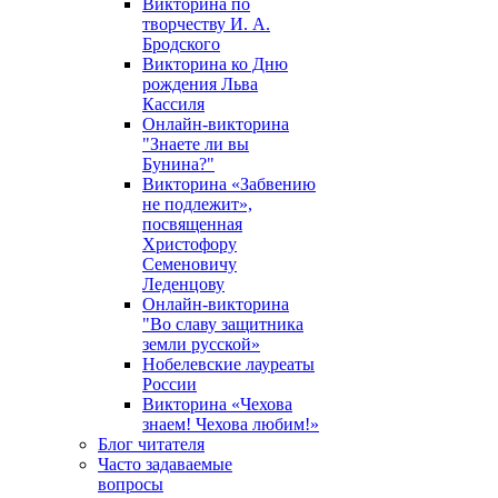
Викторина по
творчеству И. А.
Бродского
Викторина ко Дню
рождения Льва
Кассиля
Онлайн-викторина
"Знаете ли вы
Бунина?"
Викторина «Забвению
не подлежит»,
посвященная
Христофору
Семеновичу
Леденцову
Онлайн-викторина
"Во славу защитника
земли русской»
Нобелевские лауреаты
России
Викторина «Чехова
знаем! Чехова любим!»
Блог читателя
Часто задаваемые
вопросы