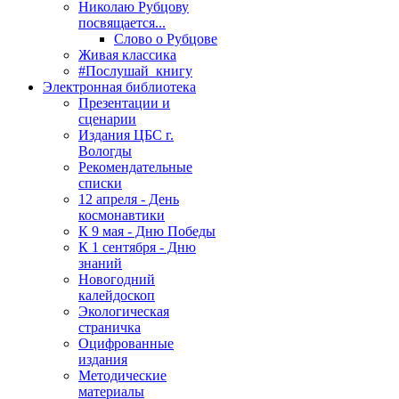
Николаю Рубцову
посвящается...
Слово о Рубцове
Живая классика
#Послушай_книгу
Электронная библиотека
Презентации и
сценарии
Издания ЦБС г.
Вологды
Рекомендательные
списки
12 апреля - День
космонавтики
К 9 мая - Дню Победы
К 1 сентября - Дню
знаний
Новогодний
калейдоскоп
Экологическая
страничка
Оцифрованные
издания
Методические
материалы