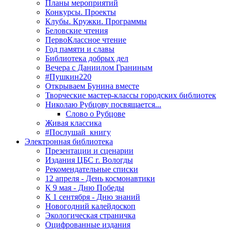
Планы мероприятий
Конкурсы. Проекты
Клубы. Кружки. Программы
Беловские чтения
ПервоКлассное чтение
Год памяти и славы
Библиотека добрых дел
Вечера с Даниилом Граниным
#Пушкин220
Открываем Бунина вместе
Творческие мастер-классы городских библиотек
Николаю Рубцову посвящается...
Слово о Рубцове
Живая классика
#Послушай_книгу
Электронная библиотека
Презентации и сценарии
Издания ЦБС г. Вологды
Рекомендательные списки
12 апреля - День космонавтики
К 9 мая - Дню Победы
К 1 сентября - Дню знаний
Новогодний калейдоскоп
Экологическая страничка
Оцифрованные издания