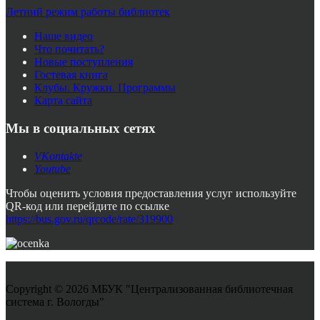
Летний режим работы библиотек
Наше видео
Что почитать?
Новые поступления
Гостевая книга
Клубы. Кружки. Программы
Карта сайта
Мы в социальных сетях
VKontakte
Youtube
Чтобы оценить условия предоставления услуг используйте
QR-код или перейдите по ссылке
https://bus.gov.ru/qrcode/rate/319900
Copyright © 2026 МБУК "Централизованная библиотечная
система г. Вологды"
Joomla! 3 Templates