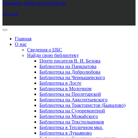
Создание сайта sait-vologda.ru
Goto Top
Главная
О нас
Сведения о ЦБС
Найди свою библиотеку
Центр писателя В. И. Белова
Библиотека на Панкратова
Библиотека на Добролюбова
Библиотека на Чернышевского
Библиотека в Лосте
Библиотека в Молочном
Библиотека на Пролетарской
Библиотека на Авксентьевского
Библиотека на Трактористов (Бывалово)
Библиотека на Судоремонтной
Библиотека на Можайского
Библиотека на Текстильщиков
Библиотека в Тепличном мкр.
Библиотека в Лукьяново