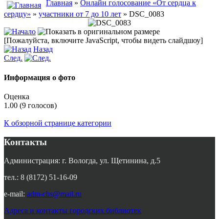
Главная
»
Онлайн голосование «От сердца к
сердцу»
»
участники от 7 до 10 лет
» DSC_0083
[Пожалуйста, включите JavaScript, чтобы видеть слайдшоу]
Назад
След.
Информация о фото
Оценка
1.00 (9 голосов)
К обзорной странице категории
Контакты
Администрация: г. Вологда, ул. Щетинина, д.5
тел.: 8 (8172) 51-16-09
e-mail:
adm-cbs@mail.ru
Адреса и контакты городских библиотек