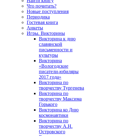
Найти книгу
Что почитать?
Новые поступления
Периодика
Гостевая книга
Анкеты
Игры. Викторины
Викторина к дню
славянской
письменности и
культуры
Викторина
«Вологодские
писатели-юбиляры
2017 года»
Викторина по
творчеству Тургенева
Викторина по
творчеству Максима
Горького
Викторина ко Дню
космонавтики
Викторина по
творчеству А.Н.
Островского