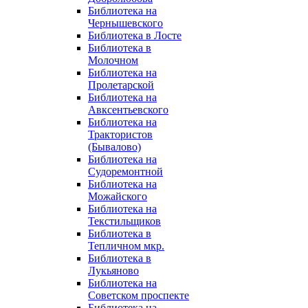
Библиотека на
Чернышевского
Библиотека в Лосте
Библиотека в
Молочном
Библиотека на
Пролетарской
Библиотека на
Авксентьевского
Библиотека на
Трактористов
(Бывалово)
Библиотека на
Судоремонтной
Библиотека на
Можайского
Библиотека на
Текстильщиков
Библиотека в
Тепличном мкр.
Библиотека в
Лукьяново
Библиотека на
Советском проспекте
Библиотека на