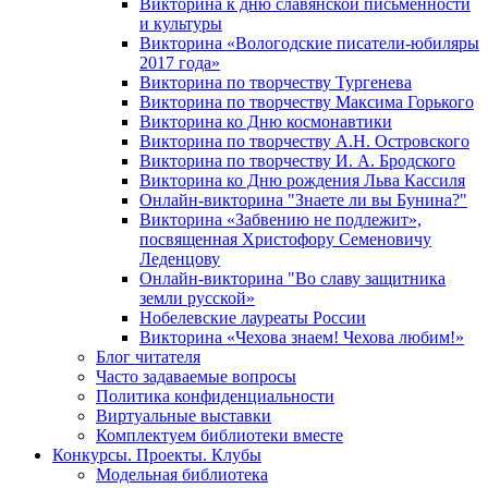
Викторина к дню славянской письменности
и культуры
Викторина «Вологодские писатели-юбиляры
2017 года»
Викторина по творчеству Тургенева
Викторина по творчеству Максима Горького
Викторина ко Дню космонавтики
Викторина по творчеству А.Н. Островского
Викторина по творчеству И. А. Бродского
Викторина ко Дню рождения Льва Кассиля
Онлайн-викторина "Знаете ли вы Бунина?"
Викторина «Забвению не подлежит»,
посвященная Христофору Семеновичу
Леденцову
Онлайн-викторина "Во славу защитника
земли русской»
Нобелевские лауреаты России
Викторина «Чехова знаем! Чехова любим!»
Блог читателя
Часто задаваемые вопросы
Политика конфиденциальности
Виртуальные выставки
Комплектуем библиотеки вместе
Конкурсы. Проекты. Клубы
Модельная библиотека