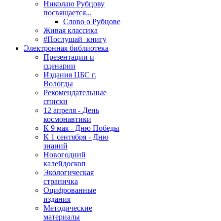
Николаю Рубцову
посвящается...
Слово о Рубцове
Живая классика
#Послушай_книгу
Электронная библиотека
Презентации и
сценарии
Издания ЦБС г.
Вологды
Рекомендательные
списки
12 апреля - День
космонавтики
К 9 мая - Дню Победы
К 1 сентября - Дню
знаний
Новогодний
калейдоскоп
Экологическая
страничка
Оцифрованные
издания
Методические
материалы