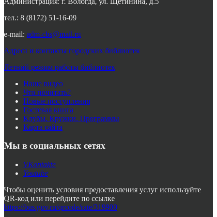
Администрация: г. Вологда, ул. Щетинина, д.5
тел.: 8 (8172) 51-16-09
e-mail:
adm-cbs@mail.ru
Адреса и контакты городских библиотек
Летний режим работы библиотек
Наше видео
Что почитать?
Новые поступления
Гостевая книга
Клубы. Кружки. Программы
Карта сайта
Мы в социальных сетях
VKontakte
Youtube
Чтобы оценить условия предоставления услуг используйте
QR-код или перейдите по ссылке
https://bus.gov.ru/qrcode/rate/319900