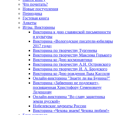
Что почитать?
Новые поступления
Периодика
Гостевая книга
Анкеты
Игры. Викторины
Викторина к дню славянской письменности
и культуры
Викторина «Вологодские писатели-юбиляры
2017 года»
Викторина по творчеству Тургенева
Викторина по творчеству Максима Горького
Викторина ко Дню космонавтики
Викторина по творчеству А.Н. Островского
Викторина по творчеству И. А. Бродского
Викторина ко Дню рождения Льва Кассиля
Онлайн-викторина "Знаете ли вы Бунина?"
Викторина «Забвению не подлежит»,
посвященная Христофору Семеновичу
Леденцову
Онлайн-викторина "Во славу защитника
земли русской»
Нобелевские лауреаты России
Викторина «Чехова знаем! Чехова любим!»