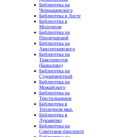
Библиотека на
Чернышевского
Библиотека в Лосте
Библиотека в
Молочном
Библиотека на
Пролетарской
Библиотека на
Авксентьевского
Библиотека на
Трактористов
(Бывалово)
Библиотека на
Судоремонтной
Библиотека на
Можайского
Библиотека на
Текстильщиков
Библиотека в
Тепличном мкр.
Библиотека в
Лукьяново
Библиотека на
Советском проспекте
Библиотека на