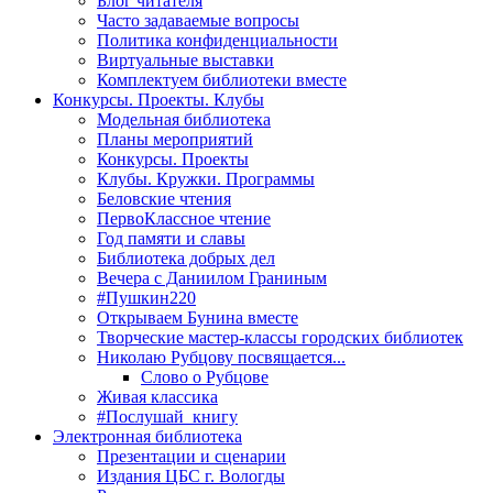
Блог читателя
Часто задаваемые вопросы
Политика конфиденциальности
Виртуальные выставки
Комплектуем библиотеки вместе
Конкурсы. Проекты. Клубы
Модельная библиотека
Планы мероприятий
Конкурсы. Проекты
Клубы. Кружки. Программы
Беловские чтения
ПервоКлассное чтение
Год памяти и славы
Библиотека добрых дел
Вечера с Даниилом Граниным
#Пушкин220
Открываем Бунина вместе
Творческие мастер-классы городских библиотек
Николаю Рубцову посвящается...
Слово о Рубцове
Живая классика
#Послушай_книгу
Электронная библиотека
Презентации и сценарии
Издания ЦБС г. Вологды