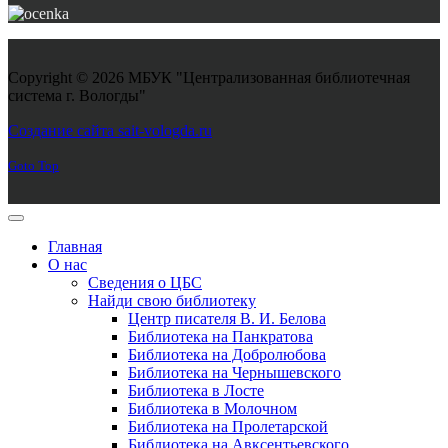
Copyright © 2026 МБУК "Централизованная библиотечная
система г. Вологды"
Joomla! 3 Templates
Создание сайта sait-vologda.ru
Goto Top
Главная
О нас
Сведения о ЦБС
Найди свою библиотеку
Центр писателя В. И. Белова
Библиотека на Панкратова
Библиотека на Добролюбова
Библиотека на Чернышевского
Библиотека в Лосте
Библиотека в Молочном
Библиотека на Пролетарской
Библиотека на Авксентьевского