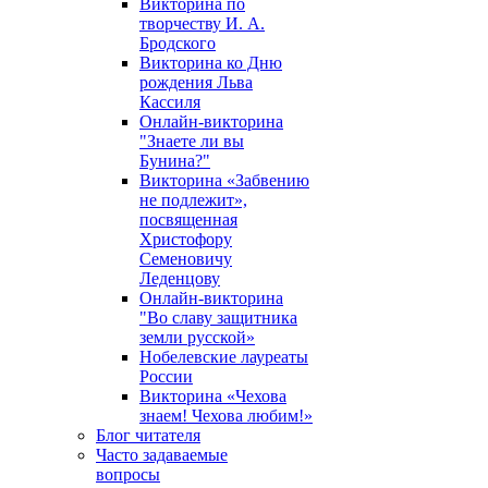
Викторина по
творчеству И. А.
Бродского
Викторина ко Дню
рождения Льва
Кассиля
Онлайн-викторина
"Знаете ли вы
Бунина?"
Викторина «Забвению
не подлежит»,
посвященная
Христофору
Семеновичу
Леденцову
Онлайн-викторина
"Во славу защитника
земли русской»
Нобелевские лауреаты
России
Викторина «Чехова
знаем! Чехова любим!»
Блог читателя
Часто задаваемые
вопросы