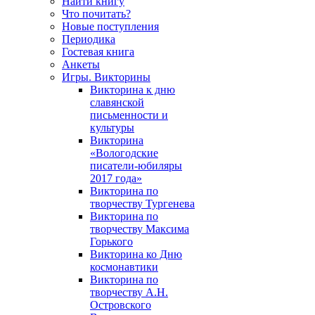
Найти книгу
Что почитать?
Новые поступления
Периодика
Гостевая книга
Анкеты
Игры. Викторины
Викторина к дню
славянской
письменности и
культуры
Викторина
«Вологодские
писатели-юбиляры
2017 года»
Викторина по
творчеству Тургенева
Викторина по
творчеству Максима
Горького
Викторина ко Дню
космонавтики
Викторина по
творчеству А.Н.
Островского