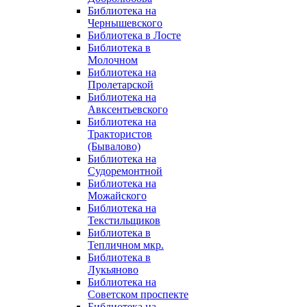
Библиотека на
Чернышевского
Библиотека в Лосте
Библиотека в
Молочном
Библиотека на
Пролетарской
Библиотека на
Авксентьевского
Библиотека на
Трактористов
(Бывалово)
Библиотека на
Судоремонтной
Библиотека на
Можайского
Библиотека на
Текстильщиков
Библиотека в
Тепличном мкр.
Библиотека в
Лукьяново
Библиотека на
Советском проспекте
Библиотека на