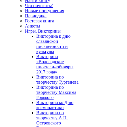
Найти книгу
Что почитать?
Новые поступления
Периодика
Гостевая книга
Анкеты
Игры. Викторины
Викторина к дню
славянской
письменности и
культуры
Викторина
«Вологодские
писатели-юбиляры
2017 года»
Викторина по
творчеству Тургенева
Викторина по
творчеству Максима
Горького
Викторина ко Дню
космонавтики
Викторина по
творчеству А.Н.
Островского