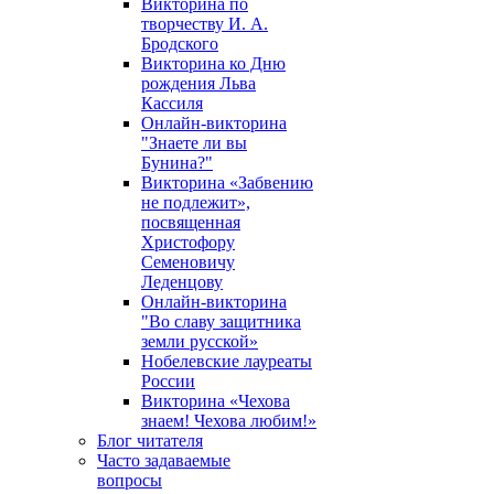
Викторина по
творчеству И. А.
Бродского
Викторина ко Дню
рождения Льва
Кассиля
Онлайн-викторина
"Знаете ли вы
Бунина?"
Викторина «Забвению
не подлежит»,
посвященная
Христофору
Семеновичу
Леденцову
Онлайн-викторина
"Во славу защитника
земли русской»
Нобелевские лауреаты
России
Викторина «Чехова
знаем! Чехова любим!»
Блог читателя
Часто задаваемые
вопросы