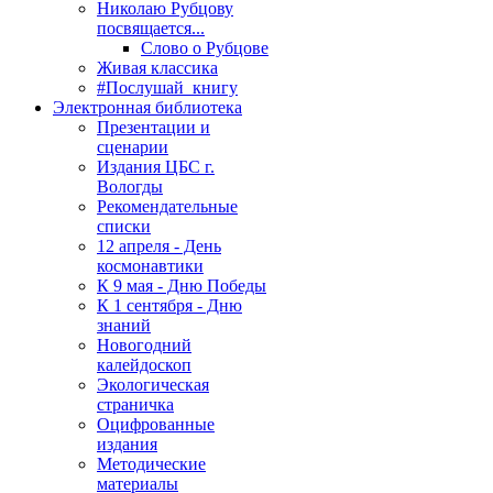
Николаю Рубцову
посвящается...
Слово о Рубцове
Живая классика
#Послушай_книгу
Электронная библиотека
Презентации и
сценарии
Издания ЦБС г.
Вологды
Рекомендательные
списки
12 апреля - День
космонавтики
К 9 мая - Дню Победы
К 1 сентября - Дню
знаний
Новогодний
калейдоскоп
Экологическая
страничка
Оцифрованные
издания
Методические
материалы