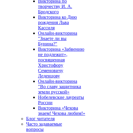
Викторина по
творчеству И. А.
Бродского
Викторина ко Дню
рождения Льва
Кассиля
Онлайн-викторина
"Знаете ли вы
Бунина?"
Викторина «Забвению
не подлежит»,
посвященная
Христофору
Семеновичу
Леденцову
Онлайн-викторина
"Во славу защитника
земли русской»
Нобелевские лауреаты
России
Викторина «Чехова
знаем! Чехова любим!»
Блог читателя
Часто задаваемые
вопросы