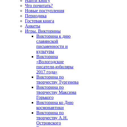
Найти книгу
Что почитать?
Новые поступления
Периодика
Гостевая книга
Анкеты
Игры. Викторины
Викторина к дню
славянской
письменности и
культуры
Викторина
«Вологодские
писатели-юбиляры
2017 года»
Викторина по
творчеству Тургенева
Викторина по
творчеству Максима
Горького
Викторина ко Дню
космонавтики
Викторина по
творчеству А.Н.
Островского