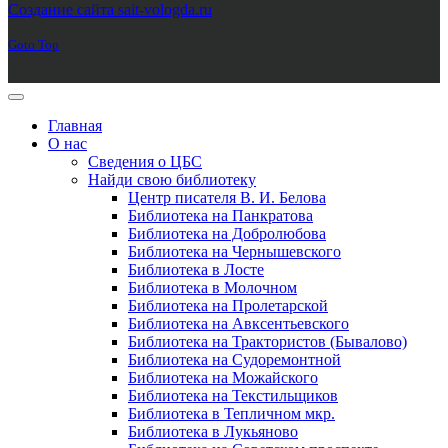
Создание сайта sait-vologda.ru
Goto Top
Главная
О нас
Сведения о ЦБС
Найди свою библиотеку
Центр писателя В. И. Белова
Библиотека на Панкратова
Библиотека на Добролюбова
Библиотека на Чернышевского
Библиотека в Лосте
Библиотека в Молочном
Библиотека на Пролетарской
Библиотека на Авксентьевского
Библиотека на Трактористов (Бывалово)
Библиотека на Судоремонтной
Библиотека на Можайского
Библиотека на Текстильщиков
Библиотека в Тепличном мкр.
Библиотека в Лукьяново