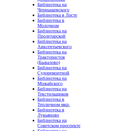
Библиотека на
Чернышевского
Библиотека в Лосте
Библиотека в
Молочном
Библиотека на
Пролетарской
Библиотека на
Авксентьевского
Библиотека на
Трактористов
(Бывалово)
Библиотека на
Судоремонтной
Библиотека на
Можайского
Библиотека на
Текстильщиков
Библиотека в
Тепличном мкр.
Библиотека в
Лукьяново
Библиотека на
Советском проспекте
Библиотека на