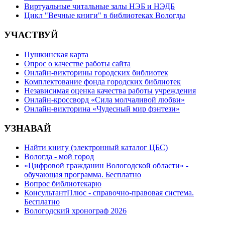
Виртуальные читальные залы НЭБ и НЭДБ
Цикл "Вечные книги" в библиотеках Вологды
УЧАСТВУЙ
Пушкинская карта
Опрос о качестве работы сайта
Онлайн-викторины городских библиотек
Комплектование фонда городских библиотек
Независимая оценка качества работы учреждения
Онлайн-кроссворд «Сила молчаливой любви»
Онлайн-викторина «Чудесный мир фэнтези»
УЗНАВАЙ
Найти книгу (электронный каталог ЦБС)
Вологда - мой город
«Цифровой гражданин Вологодской области» -
обучающая программа. Бесплатно
Вопрос библиотекарю
КонсультантПлюс - справочно-правовая система.
Бесплатно
Вологодский хронограф 2026