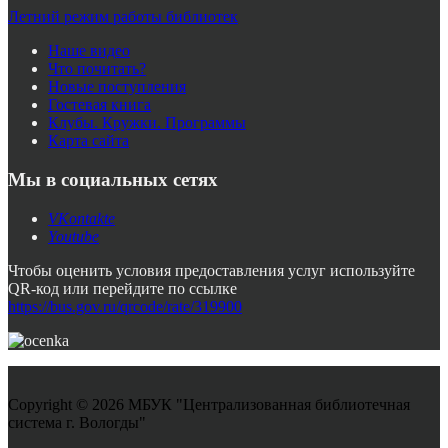
Летний режим работы библиотек
Наше видео
Что почитать?
Новые поступления
Гостевая книга
Клубы. Кружки. Программы
Карта сайта
Мы в социальных сетях
VKontakte
Youtube
Чтобы оценить условия предоставления услуг используйте
QR-код или перейдите по ссылке
https://bus.gov.ru/qrcode/rate/319900
Copyright © 2026 МБУК "Централизованная библиотечная
система г. Вологды"
Joomla! 3 Templates