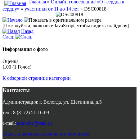
Главная
»
Онлайн голосование «От сердца к
сердцу»
»
участники от 11 до 14 лет
» DSC00818
[Пожалуйста, включите JavaScript, чтобы видеть слайдшоу]
Назад
След.
Информация о фото
Оценка
1.00 (1 Голос)
К обзорной странице категории
Контакты
Администрация: г. Вологда, ул. Щетинина, д.5
тел.: 8 (8172) 51-16-09
e-mail:
adm-cbs@mail.ru
Адреса и контакты городских библиотек