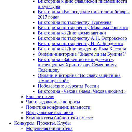
Викторина к дню славянской письменности
и культуры
Викторина «Вологодские писатели-юбиляры
2017 года»
Викторина по творчеству Тургенева
Викторина по творчеству Максима Горького
Викторина ко Дню космонавтики
Викторина по творчеству А.Н. Островского
Викторина по творчеству И. А. Бродского
Викторина ко Дню рождения Льва Кассиля
Онлайн-викторина "Знаете ли вы Бунина?"
Викторина «Забвению не подлежит»,
посвященная Христофору Семеновичу
Леденцову
Онлайн-викторина "Во славу защитника
земли русской»
Нобелевские лауреаты России
Викторина «Чехова знаем! Чехова любим!»
Блог читателя
Часто задаваемые вопросы
Политика конфиденциальности
Виртуальные выставки
Комплектуем библиотеки вместе
Конкурсы. Проекты. Клубы
Модельная библиотека