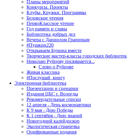
Планы мероприятий
Конкурсы. Проекты
Клубы. Кружки. Программы
Беловские чтения
ПервоКлассное чтение
Год памяти и славы
Библиотека добрых дел
Вечера с Даниилом Граниным
#Пушкин220
Открываем Бунина вместе
Творческие мастер-классы городских библиотек
Николаю Рубцову посвящается...
Слово о Рубцове
Живая классика
#Послушай_книгу
Электронная библиотека
Презентации и сценарии
Издания ЦБС г. Вологды
Рекомендательные списки
12 апреля - День космонавтики
К 9 мая - Дню Победы
К 1 сентября - Дню знаний
Новогодний калейдоскоп
Экологическая страничка
Оцифрованные издания