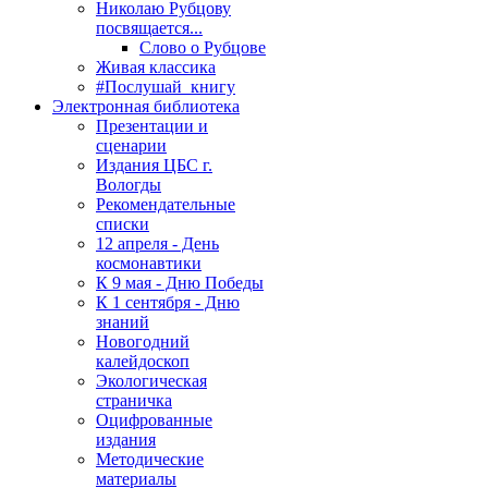
Николаю Рубцову
посвящается...
Слово о Рубцове
Живая классика
#Послушай_книгу
Электронная библиотека
Презентации и
сценарии
Издания ЦБС г.
Вологды
Рекомендательные
списки
12 апреля - День
космонавтики
К 9 мая - Дню Победы
К 1 сентября - Дню
знаний
Новогодний
калейдоскоп
Экологическая
страничка
Оцифрованные
издания
Методические
материалы