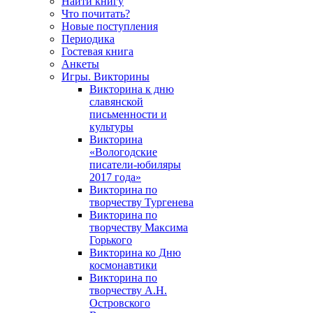
Найти книгу
Что почитать?
Новые поступления
Периодика
Гостевая книга
Анкеты
Игры. Викторины
Викторина к дню
славянской
письменности и
культуры
Викторина
«Вологодские
писатели-юбиляры
2017 года»
Викторина по
творчеству Тургенева
Викторина по
творчеству Максима
Горького
Викторина ко Дню
космонавтики
Викторина по
творчеству А.Н.
Островского