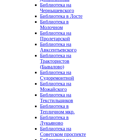
Библиотека на
Чернышевского
Библиотека в Лосте
Библиотека в
Молочном
Библиотека на
Пролетарской
Библиотека на
Авксентьевского
Библиотека на
Трактористов
(Бывалово)
Библиотека на
Судоремонтной
Библиотека на
Можайского
Библиотека на
Текстильщиков
Библиотека в
Тепличном мкр.
Библиотека в
Лукьяново
Библиотека на
Советском проспекте
Библиотека на