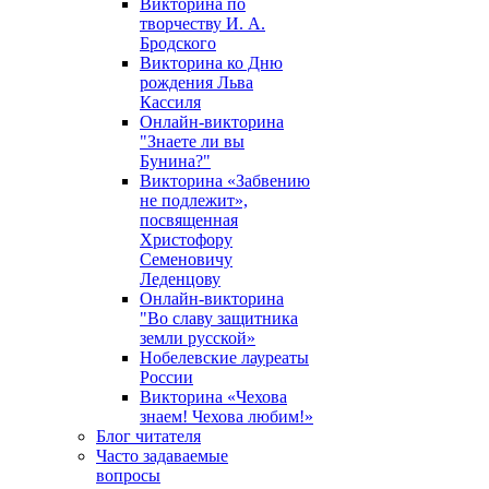
Викторина по
творчеству И. А.
Бродского
Викторина ко Дню
рождения Льва
Кассиля
Онлайн-викторина
"Знаете ли вы
Бунина?"
Викторина «Забвению
не подлежит»,
посвященная
Христофору
Семеновичу
Леденцову
Онлайн-викторина
"Во славу защитника
земли русской»
Нобелевские лауреаты
России
Викторина «Чехова
знаем! Чехова любим!»
Блог читателя
Часто задаваемые
вопросы