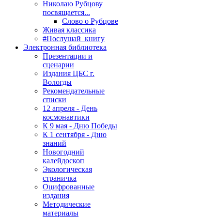
Николаю Рубцову
посвящается...
Слово о Рубцове
Живая классика
#Послушай_книгу
Электронная библиотека
Презентации и
сценарии
Издания ЦБС г.
Вологды
Рекомендательные
списки
12 апреля - День
космонавтики
К 9 мая - Дню Победы
К 1 сентября - Дню
знаний
Новогодний
калейдоскоп
Экологическая
страничка
Оцифрованные
издания
Методические
материалы