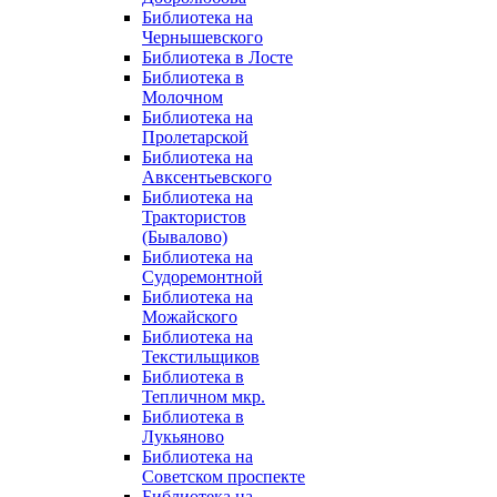
Библиотека на
Чернышевского
Библиотека в Лосте
Библиотека в
Молочном
Библиотека на
Пролетарской
Библиотека на
Авксентьевского
Библиотека на
Трактористов
(Бывалово)
Библиотека на
Судоремонтной
Библиотека на
Можайского
Библиотека на
Текстильщиков
Библиотека в
Тепличном мкр.
Библиотека в
Лукьяново
Библиотека на
Советском проспекте
Библиотека на