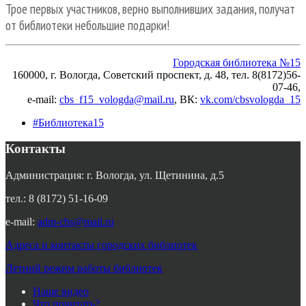
Трое первых участников, верно выполнивших задания, получат
от библиотеки небольшие подарки!
Городская библиотека №15
160000, г. Вологда, Советский проспект, д. 48, тел. 8(8172)56-
07-46,
e-mail:
cbs_f15_vologda@mail.ru
, ВК
:
vk.com/cbsvologda_15
#Библиотека15
Контакты
Администрация: г. Вологда, ул. Щетинина, д.5
тел.: 8 (8172) 51-16-09
e-mail:
adm-cbs@mail.ru
Адреса и контакты городских библиотек
Летний режим работы библиотек
Наше видео
Что почитать?