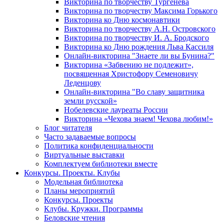
Викторина по творчеству Тургенева
Викторина по творчеству Максима Горького
Викторина ко Дню космонавтики
Викторина по творчеству А.Н. Островского
Викторина по творчеству И. А. Бродского
Викторина ко Дню рождения Льва Кассиля
Онлайн-викторина "Знаете ли вы Бунина?"
Викторина «Забвению не подлежит»,
посвященная Христофору Семеновичу
Леденцову
Онлайн-викторина "Во славу защитника
земли русской»
Нобелевские лауреаты России
Викторина «Чехова знаем! Чехова любим!»
Блог читателя
Часто задаваемые вопросы
Политика конфиденциальности
Виртуальные выставки
Комплектуем библиотеки вместе
Конкурсы. Проекты. Клубы
Модельная библиотека
Планы мероприятий
Конкурсы. Проекты
Клубы. Кружки. Программы
Беловские чтения