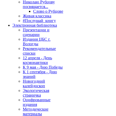
Николаю Рубцову
посвящается...
Слово о Рубцове
Живая классика
#Послушай_книгу
Электронная библиотека
Презентации и
сценарии
Издания ЦБС г.
Вологды
Рекомендательные
списки
12 апреля - День
космонавтики
К 9 мая - Дню Победы
К 1 сентября - Дню
знаний
Новогодний
калейдоскоп
Экологическая
страничка
Оцифрованные
издания
Методические
материалы