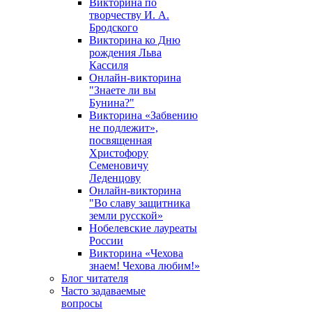
Викторина по
творчеству И. А.
Бродского
Викторина ко Дню
рождения Льва
Кассиля
Онлайн-викторина
"Знаете ли вы
Бунина?"
Викторина «Забвению
не подлежит»,
посвященная
Христофору
Семеновичу
Леденцову
Онлайн-викторина
"Во славу защитника
земли русской»
Нобелевские лауреаты
России
Викторина «Чехова
знаем! Чехова любим!»
Блог читателя
Часто задаваемые
вопросы