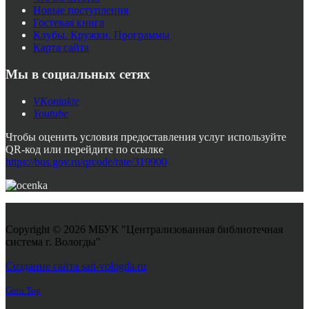
Новые поступления
Гостевая книга
Клубы. Кружки. Программы
Карта сайта
Мы в социальных сетях
VKontakte
Youtube
Чтобы оценить условия предоставления услуг используйте
QR-код или перейдите по ссылке
https://bus.gov.ru/qrcode/rate/319900
Copyright © 2026 МБУК "Централизованная библиотечная
система г. Вологды"
Joomla! 3 Templates
Создание сайта sait-vologda.ru
Goto Top