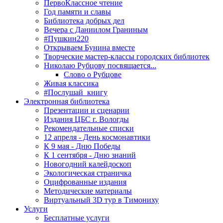
ПервоКлассное чтение
Год памяти и славы
Библиотека добрых дел
Вечера с Даниилом Граниным
#Пушкин220
Открываем Бунина вместе
Творческие мастер-классы городских библиотек
Николаю Рубцову посвящается...
Слово о Рубцове
Живая классика
#Послушай_книгу
Электронная библиотека
Презентации и сценарии
Издания ЦБС г. Вологды
Рекомендательные списки
12 апреля - День космонавтики
К 9 мая - Дню Победы
К 1 сентября - Дню знаний
Новогодний калейдоскоп
Экологическая страничка
Оцифрованные издания
Методические материалы
Виртуальный 3D тур в Тимониху
Услуги
Бесплатные услуги