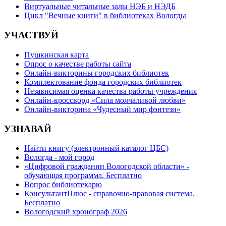
Виртуальные читальные залы НЭБ и НЭДБ
Цикл "Вечные книги" в библиотеках Вологды
УЧАСТВУЙ
Пушкинская карта
Опрос о качестве работы сайта
Онлайн-викторины городских библиотек
Комплектование фонда городских библиотек
Независимая оценка качества работы учреждения
Онлайн-кроссворд «Сила молчаливой любви»
Онлайн-викторина «Чудесный мир фэнтези»
УЗНАВАЙ
Найти книгу (электронный каталог ЦБС)
Вологда - мой город
«Цифровой гражданин Вологодской области» -
обучающая программа. Бесплатно
Вопрос библиотекарю
КонсультантПлюс - справочно-правовая система.
Бесплатно
Вологодский хронограф 2026