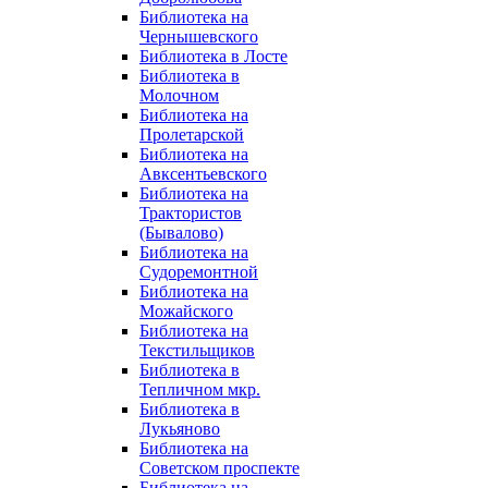
Библиотека на
Чернышевского
Библиотека в Лосте
Библиотека в
Молочном
Библиотека на
Пролетарской
Библиотека на
Авксентьевского
Библиотека на
Трактористов
(Бывалово)
Библиотека на
Судоремонтной
Библиотека на
Можайского
Библиотека на
Текстильщиков
Библиотека в
Тепличном мкр.
Библиотека в
Лукьяново
Библиотека на
Советском проспекте
Библиотека на