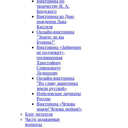
Викторина по
творчеству И. А.
Бродского
Викторина ко Дню
рождения Льва
Кассиля
Онлайн-викторина
"Знаете ли вы
Бунина?"
Викторина «Забвению
не подлежит»,
посвященная
Христофору
Семеновичу
Леденцову
Онлайн-викторина
"Во славу защитника
земли русской»
Нобелевские лауреаты
России
Викторина «Чехова
знаем! Чехова любим!»
Блог читателя
Часто задаваемые
вопросы