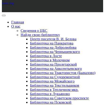
Goto Top
Главная
О нас
Сведения о ЦБС
Найди свою библиотеку
Центр писателя В. И. Белова
Библиотека на Панкратова
Библиотека на Добролюбова
Библиотека на Чернышевского
Библиотека в Лосте
Библиотека в Молочном
Библиотека на Пролетарской
Библиотека на Авксентьевского
Библиотека на Трактористов (Бывалово)
Библиотека на Судоремонтной
Библиотека на Можайского
Библиотека на Текстильщиков
Библиотека в Тепличном мкр.
Библиотека в Лукьяново
Библиотека на Советском проспекте
Библиотека на Псковской