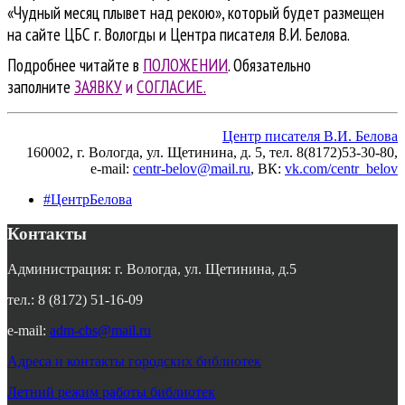
«Чудный месяц плывет над рекою», который будет размещен
на сайте ЦБС г. Вологды и Центра писателя В.И. Белова.
Подробнее читайте в
ПОЛОЖЕНИИ
. Обязательно
заполните
ЗАЯВКУ
и
СОГЛАСИЕ.
Центр писателя В.И. Белова
160002, г. Вологда, ул. Щетинина, д. 5, тел. 8(8172)53-30-80,
e-mail:
centr-belov@mail.ru
, ВК
:
vk.com/centr_belov
#ЦентрБелова
Контакты
Администрация: г. Вологда, ул. Щетинина, д.5
тел.: 8 (8172) 51-16-09
e-mail:
adm-cbs@mail.ru
Адреса и контакты городских библиотек
Летний режим работы библиотек