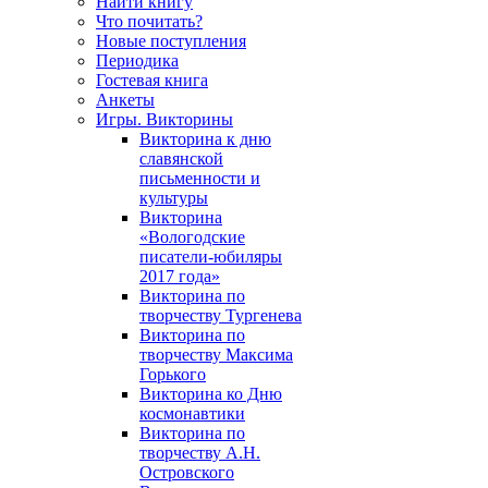
Найти книгу
Что почитать?
Новые поступления
Периодика
Гостевая книга
Анкеты
Игры. Викторины
Викторина к дню
славянской
письменности и
культуры
Викторина
«Вологодские
писатели-юбиляры
2017 года»
Викторина по
творчеству Тургенева
Викторина по
творчеству Максима
Горького
Викторина ко Дню
космонавтики
Викторина по
творчеству А.Н.
Островского