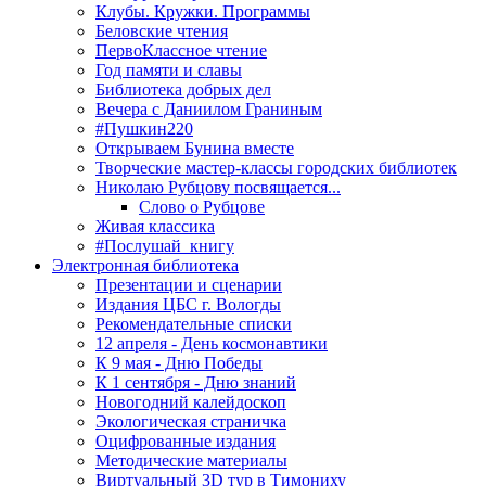
Клубы. Кружки. Программы
Беловские чтения
ПервоКлассное чтение
Год памяти и славы
Библиотека добрых дел
Вечера с Даниилом Граниным
#Пушкин220
Открываем Бунина вместе
Творческие мастер-классы городских библиотек
Николаю Рубцову посвящается...
Слово о Рубцове
Живая классика
#Послушай_книгу
Электронная библиотека
Презентации и сценарии
Издания ЦБС г. Вологды
Рекомендательные списки
12 апреля - День космонавтики
К 9 мая - Дню Победы
К 1 сентября - Дню знаний
Новогодний калейдоскоп
Экологическая страничка
Оцифрованные издания
Методические материалы
Виртуальный 3D тур в Тимониху