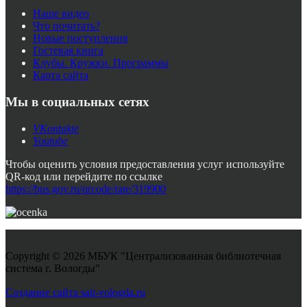
Наше видео
Что почитать?
Новые поступления
Гостевая книга
Клубы. Кружки. Программы
Карта сайта
Мы в социальных сетях
VKontakte
Youtube
Чтобы оценить условия предоставления услуг используйте
QR-код или перейдите по ссылке
https://bus.gov.ru/qrcode/rate/319900
Copyright © 2026 МБУК "Централизованная библиотечная
система г. Вологды"
Joomla! 3 Templates
Создание сайта sait-vologda.ru