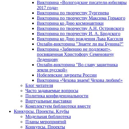
Викторина «Вологодские писатели-юбиляры
2017 года»
Викторина по творчеству Тургенева
Викторина по творчеству Максима Горького
Викторина ко Дню космонавтики
Викторина по творчеству А.Н. Островского
Викторина по творчеству И. А. Бродского
Викторина ко Дню рождения Льва Кассиля
Онлайн-викторина "Знаете ли вы Бунина?"
Викторина «Забвению не подлежит»,
посвященная Христофору Семеновичу
Леденцову
Онлайн-викторина "Во славу защитника
земли русской»
Нобелевские лауреаты России
Викторина «Чехова знаем! Чехова любим!»
Блог читателя
Часто задаваемые вопросы
Политика конфиденциальности
Виртуальные выставки
Комплектуем библиотеки вместе
Конкурсы. Проекты. Клубы
Модельная библиотека
Планы мероприятий
Конкурсы. Проекты