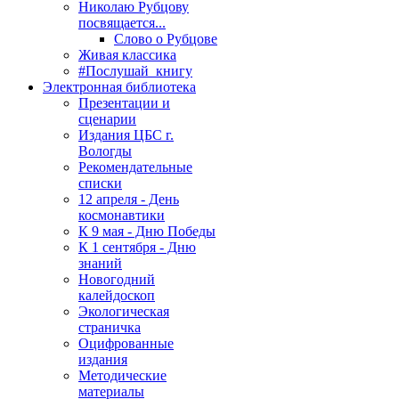
Николаю Рубцову
посвящается...
Слово о Рубцове
Живая классика
#Послушай_книгу
Электронная библиотека
Презентации и
сценарии
Издания ЦБС г.
Вологды
Рекомендательные
списки
12 апреля - День
космонавтики
К 9 мая - Дню Победы
К 1 сентября - Дню
знаний
Новогодний
калейдоскоп
Экологическая
страничка
Оцифрованные
издания
Методические
материалы