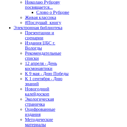
Николаю Рубцову
посвящается...
Слово о Рубцове
Живая классика
#Послушай_книгу
Электронная библиотека
Презентации и
сценарии
Издания ЦБС г.
Вологды
Рекомендательные
списки
12 апреля - День
космонавтики
К 9 мая - Дню Победы
К 1 сентября - Дню
знаний
Новогодний
калейдоскоп
Экологическая
страничка
Оцифрованные
издания
Методические
материалы