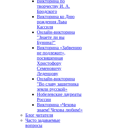
Викторина по
творчеству И. А.
Бродского
Викторина ко Дню
рождения Льва
Кассиля
Онлайн-викторина
"Знаете ли вы
Бунина?"
Викторина «Забвению
не подлежит»,
посвященная
Христофору
Семеновичу
Леденцову
Онлайн-викторина
"Во славу защитника
земли русской»
Нобелевские лауреаты
России
Викторина «Чехова
знаем! Чехова любим!»
Блог читателя
Часто задаваемые
вопросы