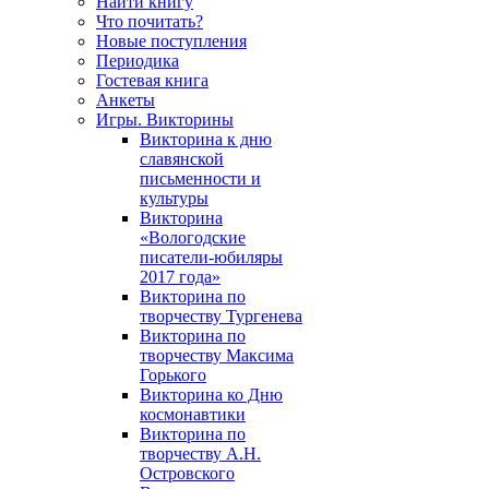
Найти книгу
Что почитать?
Новые поступления
Периодика
Гостевая книга
Анкеты
Игры. Викторины
Викторина к дню
славянской
письменности и
культуры
Викторина
«Вологодские
писатели-юбиляры
2017 года»
Викторина по
творчеству Тургенева
Викторина по
творчеству Максима
Горького
Викторина ко Дню
космонавтики
Викторина по
творчеству А.Н.
Островского