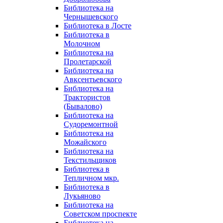
Библиотека на
Чернышевского
Библиотека в Лосте
Библиотека в
Молочном
Библиотека на
Пролетарской
Библиотека на
Авксентьевского
Библиотека на
Трактористов
(Бывалово)
Библиотека на
Судоремонтной
Библиотека на
Можайского
Библиотека на
Текстильщиков
Библиотека в
Тепличном мкр.
Библиотека в
Лукьяново
Библиотека на
Советском проспекте
Библиотека на