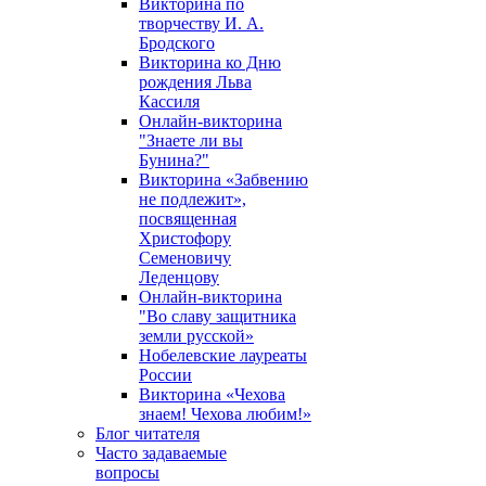
Викторина по
творчеству И. А.
Бродского
Викторина ко Дню
рождения Льва
Кассиля
Онлайн-викторина
"Знаете ли вы
Бунина?"
Викторина «Забвению
не подлежит»,
посвященная
Христофору
Семеновичу
Леденцову
Онлайн-викторина
"Во славу защитника
земли русской»
Нобелевские лауреаты
России
Викторина «Чехова
знаем! Чехова любим!»
Блог читателя
Часто задаваемые
вопросы