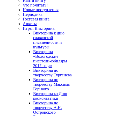
Найти книгу
Что почитать?
Новые поступления
Периодика
Гостевая книга
Анкеты
Игры. Викторины
Викторина к дню
славянской
письменности и
культуры
Викторина
«Вологодские
писатели-юбиляры
2017 года»
Викторина по
творчеству Тургенева
Викторина по
творчеству Максима
Горького
Викторина ко Дню
космонавтики
Викторина по
творчеству А.Н.
Островского