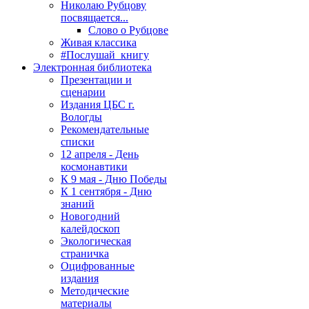
Николаю Рубцову
посвящается...
Слово о Рубцове
Живая классика
#Послушай_книгу
Электронная библиотека
Презентации и
сценарии
Издания ЦБС г.
Вологды
Рекомендательные
списки
12 апреля - День
космонавтики
К 9 мая - Дню Победы
К 1 сентября - Дню
знаний
Новогодний
калейдоскоп
Экологическая
страничка
Оцифрованные
издания
Методические
материалы