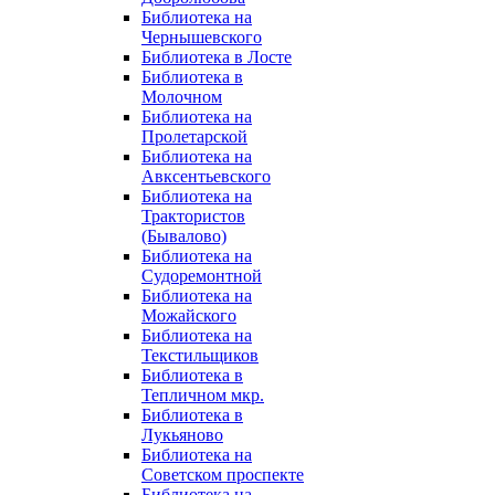
Библиотека на
Чернышевского
Библиотека в Лосте
Библиотека в
Молочном
Библиотека на
Пролетарской
Библиотека на
Авксентьевского
Библиотека на
Трактористов
(Бывалово)
Библиотека на
Судоремонтной
Библиотека на
Можайского
Библиотека на
Текстильщиков
Библиотека в
Тепличном мкр.
Библиотека в
Лукьяново
Библиотека на
Советском проспекте
Библиотека на