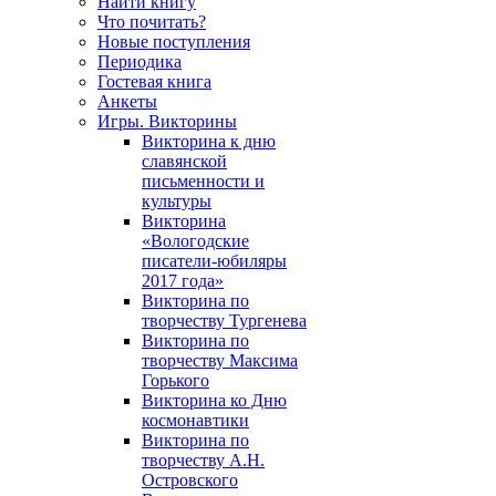
Найти книгу
Что почитать?
Новые поступления
Периодика
Гостевая книга
Анкеты
Игры. Викторины
Викторина к дню
славянской
письменности и
культуры
Викторина
«Вологодские
писатели-юбиляры
2017 года»
Викторина по
творчеству Тургенева
Викторина по
творчеству Максима
Горького
Викторина ко Дню
космонавтики
Викторина по
творчеству А.Н.
Островского