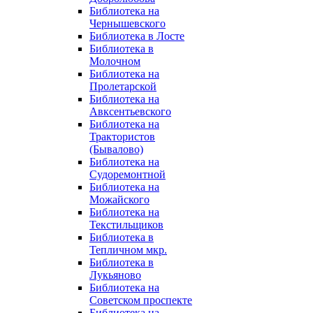
Библиотека на
Чернышевского
Библиотека в Лосте
Библиотека в
Молочном
Библиотека на
Пролетарской
Библиотека на
Авксентьевского
Библиотека на
Трактористов
(Бывалово)
Библиотека на
Судоремонтной
Библиотека на
Можайского
Библиотека на
Текстильщиков
Библиотека в
Тепличном мкр.
Библиотека в
Лукьяново
Библиотека на
Советском проспекте
Библиотека на