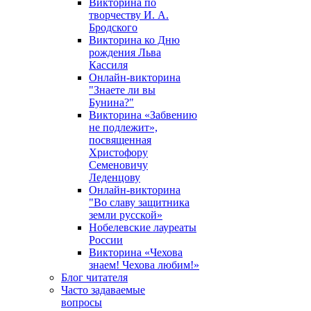
Викторина по
творчеству И. А.
Бродского
Викторина ко Дню
рождения Льва
Кассиля
Онлайн-викторина
"Знаете ли вы
Бунина?"
Викторина «Забвению
не подлежит»,
посвященная
Христофору
Семеновичу
Леденцову
Онлайн-викторина
"Во славу защитника
земли русской»
Нобелевские лауреаты
России
Викторина «Чехова
знаем! Чехова любим!»
Блог читателя
Часто задаваемые
вопросы