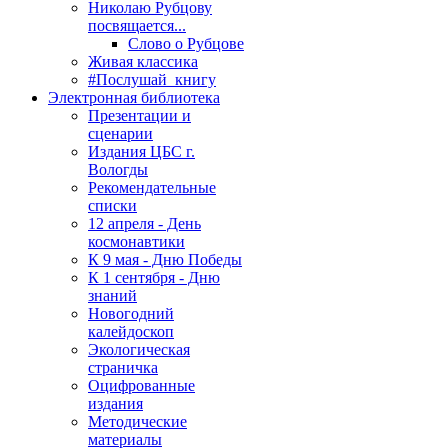
Николаю Рубцову
посвящается...
Слово о Рубцове
Живая классика
#Послушай_книгу
Электронная библиотека
Презентации и
сценарии
Издания ЦБС г.
Вологды
Рекомендательные
списки
12 апреля - День
космонавтики
К 9 мая - Дню Победы
К 1 сентября - Дню
знаний
Новогодний
калейдоскоп
Экологическая
страничка
Оцифрованные
издания
Методические
материалы