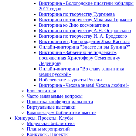
Викторина «Вологодские писатели-юбиляры
2017 года»
Викторина по творчеству Тургенева
Викторина по творчеству Максима Горького
Викторина ко Дню космонавтики
Викторина по творчеству А.Н. Островского
Викторина по творчеству И. А. Бродского
Викторина ко Дню рождения Льва Кассиля
Онлайн-викторина "Знаете ли вы Бунина?"
Викторина «Забвению не подлежит»,
посвященная Христофору Семеновичу
Леденцову
Онлайн-викторина "Во славу защитника
земли русской»
Нобелевские лауреаты России
Викторина «Чехова знаем! Чехова любим!»
Блог читателя
Часто задаваемые вопросы
Политика конфиденциальности
Виртуальные выставки
Комплектуем библиотеки вместе
Конкурсы. Проекты. Клубы
Модельная библиотека
Планы мероприятий
Конкурсы. Проекты