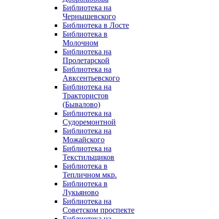
Библиотека на
Чернышевского
Библиотека в Лосте
Библиотека в
Молочном
Библиотека на
Пролетарской
Библиотека на
Авксентьевского
Библиотека на
Трактористов
(Бывалово)
Библиотека на
Судоремонтной
Библиотека на
Можайского
Библиотека на
Текстильщиков
Библиотека в
Тепличном мкр.
Библиотека в
Лукьяново
Библиотека на
Советском проспекте
Библиотека на