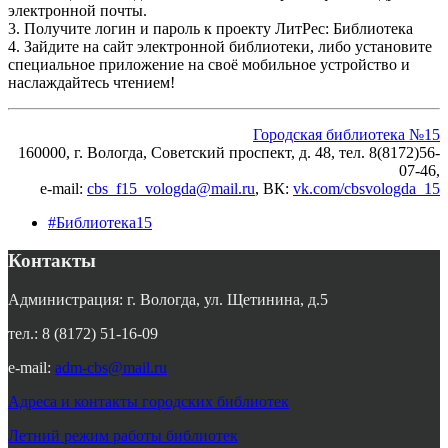
электронной почты.
3. Получите логин и пароль к проекту ЛитРес: Библиотека
4. Зайдите на сайт электронной библиотеки, либо установите
специальное приложение на своё мобильное устройство и
наслаждайтесь чтением!
Городская библиотека №15
160000, г. Вологда, Советский проспект, д. 48, тел. 8(8172)56-
07-46,
e-mail:
cbs_f15_vologda@mail.ru
, ВК
:
vk.com/cbsvologda_15
#Библиотека15
Контакты
Администрация: г. Вологда, ул. Щетинина, д.5
тел.: 8 (8172) 51-16-09
e-mail:
adm-cbs@mail.ru
Адреса и контакты городских библиотек
Летний режим работы библиотек