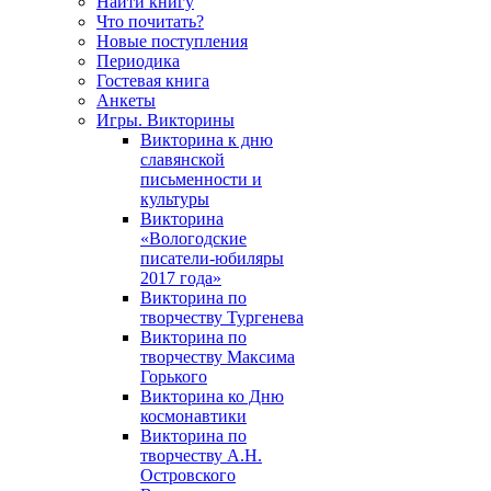
Найти книгу
Что почитать?
Новые поступления
Периодика
Гостевая книга
Анкеты
Игры. Викторины
Викторина к дню
славянской
письменности и
культуры
Викторина
«Вологодские
писатели-юбиляры
2017 года»
Викторина по
творчеству Тургенева
Викторина по
творчеству Максима
Горького
Викторина ко Дню
космонавтики
Викторина по
творчеству А.Н.
Островского