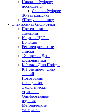
Николаю Рубцову
посвящается...
Слово о Рубцове
Живая классика
#Послушай_книгу
Электронная библиотека
Презентации и
сценарии
Издания ЦБС г.
Вологды
Рекомендательные
списки
12 апреля - День
космонавтики
К 9 мая - Дню Победы
К 1 сентября - Дню
знаний
Новогодний
калейдоскоп
Экологическая
страничка
Оцифрованные
издания
Методические
материалы