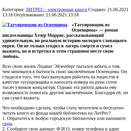
Категория:
ЛИТРЕС - электронные книги
Создано: 21.06.2021
13:18
Опубликовано: 21.06.2021 13:18
«Татуировщик из
Освенцима» — роман
писательницы Хезер Моррис, рассказывающий
удивительную, но реальную историю молодого словацкого
еврея. Он не только угодил в лагерь смерти и сумел
выжить, но и встретил в этом страшном месте свою
любовь.
Всю свою жизнь Людвиг Эйзенберг пытался забыть о том,
чем занимался в бытность свою заключённым Освенцима. Он
стыдился того, что был вынужден работать на нацистов в
качестве татуировщика и наносить номера на руки сотен
тысяч узников концлагеря. Однако эта работа давала ему
возможность помогать другим заключённым. Благодаря ей, он
сам сумел выжить.
Что необходимо сделать, чтобы стать читателем и бесплатно
читать книги из фонда нашей библиотеки на ЛитРес?
1. Обратитесь в любую городскую библиотеку или напишите
сюда
.
2. Сообщите свои данные: Ф.И.О, номер телефона и адрес