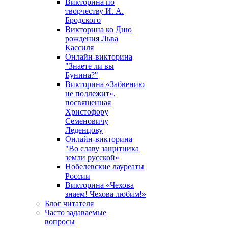
Викторина по
творчеству И. А.
Бродского
Викторина ко Дню
рождения Льва
Кассиля
Онлайн-викторина
"Знаете ли вы
Бунина?"
Викторина «Забвению
не подлежит»,
посвященная
Христофору
Семеновичу
Леденцову
Онлайн-викторина
"Во славу защитника
земли русской»
Нобелевские лауреаты
России
Викторина «Чехова
знаем! Чехова любим!»
Блог читателя
Часто задаваемые
вопросы