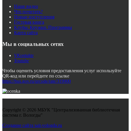
Наше видео
Что почитать?
Новые поступления
Гостевая книга
Клубы. Кружки. Программы
Карта сайта
Мы в социальных сетях
VKontakte
Youtube
Чтобы оценить условия предоставления услуг используйте
QR-код или перейдите по ссылке
https://bus.gov.ru/qrcode/rate/319900
Copyright © 2026 МБУК "Централизованная библиотечная
система г. Вологды"
Joomla! 3 Templates
Создание сайта sait-vologda.ru