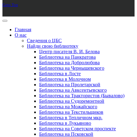
Goto Top
Главная
О нас
Сведения о ЦБС
Найди свою библиотеку
Центр писателя В. И. Белова
Библиотека на Панкратова
Библиотека на Добролюбова
Библиотека на Чернышевского
Библиотека в Лосте
Библиотека в Молочном
Библиотека на Пролетарской
Библиотека на Авксентьевского
Библиотека на Трактористов (Бывалово)
Библиотека на Судоремонтной
Библиотека на Можайского
Библиотека на Текстильщиков
Библиотека в Тепличном мкр.
Библиотека в Лукьяново
Библиотека на Советском проспекте
Библиотека на Псковской