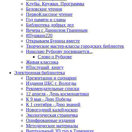
Клубы. Кружки. Программы
Беловские чтения
ПервоКлассное чтение
Год памяти и славы
Библиотека добрых дел
Вечера с Даниилом Граниным
#Пушкин220
Открываем Бунина вместе
Творческие мастер-классы городских библиотек
Николаю Рубцову посвящается...
Слово о Рубцове
Живая классика
#Послушай_книгу
Электронная библиотека
Презентации и сценарии
Издания ЦБС г. Вологды
Рекомендательные списки
12 апреля - День космонавтики
К 9 мая - Дню Победы
К 1 сентября - Дню знаний
Новогодний калейдоскоп
Экологическая страничка
Оцифрованные издания
Методические материалы
Виртуальный 3D тур в Тимониху