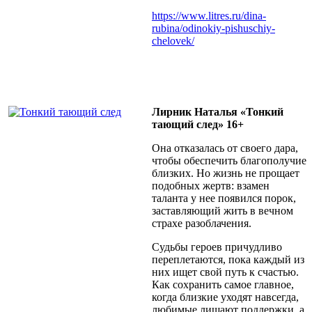
https://www.litres.ru/dina-
rubina/odinokiy-pishuschiy-
chelovek/
Лирник Наталья «Тонкий
тающий след» 16+
Она отказалась от своего дара,
чтобы обеспечить благополучие
близких. Но жизнь не прощает
подобных жертв: взамен
таланта у нее появился порок,
заставляющий жить в вечном
страхе разоблачения.
Судьбы героев причудливо
переплетаются, пока каждый из
них ищет свой путь к счастью.
Как сохранить самое главное,
когда близкие уходят навсегда,
любимые лишают поддержки, а