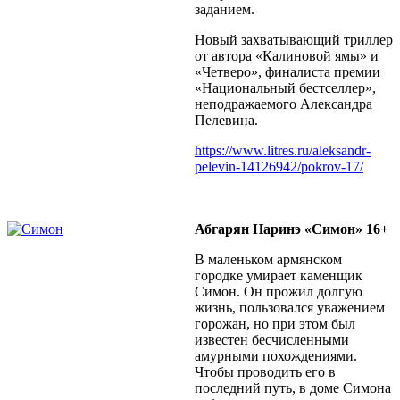
заданием.
Новый захватывающий триллер
от автора «Калиновой ямы» и
«Четверо», финалиста премии
«Национальный бестселлер»,
неподражаемого Александра
Пелевина.
https://www.litres.ru/aleksandr-
pelevin-14126942/pokrov-17/
Абгарян Наринэ «Симон» 16+
В маленьком армянском
городке умирает каменщик
Симон. Он прожил долгую
жизнь, пользовался уважением
горожан, но при этом был
известен бесчисленными
амурными похождениями.
Чтобы проводить его в
последний путь, в доме Симона