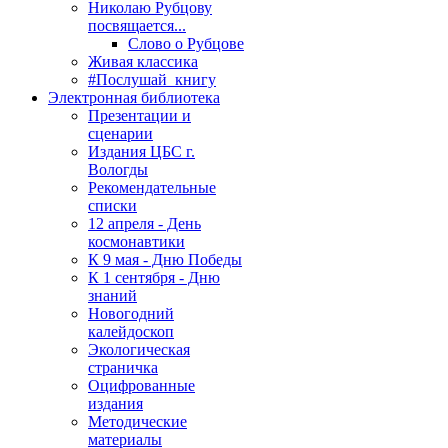
Николаю Рубцову
посвящается...
Слово о Рубцове
Живая классика
#Послушай_книгу
Электронная библиотека
Презентации и
сценарии
Издания ЦБС г.
Вологды
Рекомендательные
списки
12 апреля - День
космонавтики
К 9 мая - Дню Победы
К 1 сентября - Дню
знаний
Новогодний
калейдоскоп
Экологическая
страничка
Оцифрованные
издания
Методические
материалы