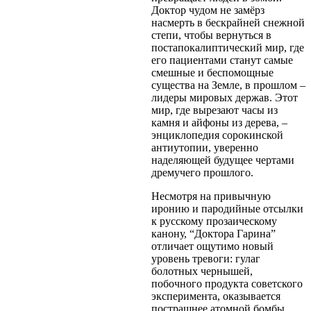
Доктор чудом не замёрз
насмерть в бескрайней снежной
степи, чтобы вернуться в
постапокалиптический мир, где
его пациентами станут самые
смешные и беспомощные
существа на Земле, в прошлом –
лидеры мировых держав. Этот
мир, где вырезают часы из
камня и айфоны из дерева, –
энциклопедия сорокинской
антиутопии, уверенно
наделяющей будущее чертами
дремучего прошлого.
Несмотря на привычную
иронию и пародийные отсылки
к русскому прозаическому
канону, “Доктора Гарина”
отличает ощутимо новый
уровень тревоги: гулаг
болотных чернышей,
побочного продукта советского
эксперимента, оказывается
пострашнее атомной бомбы.