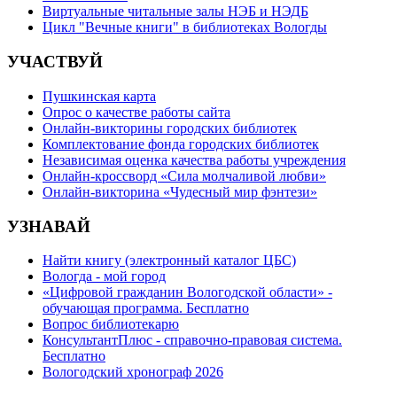
Виртуальные читальные залы НЭБ и НЭДБ
Цикл "Вечные книги" в библиотеках Вологды
УЧАСТВУЙ
Пушкинская карта
Опрос о качестве работы сайта
Онлайн-викторины городских библиотек
Комплектование фонда городских библиотек
Независимая оценка качества работы учреждения
Онлайн-кроссворд «Сила молчаливой любви»
Онлайн-викторина «Чудесный мир фэнтези»
УЗНАВАЙ
Найти книгу (электронный каталог ЦБС)
Вологда - мой город
«Цифровой гражданин Вологодской области» -
обучающая программа. Бесплатно
Вопрос библиотекарю
КонсультантПлюс - справочно-правовая система.
Бесплатно
Вологодский хронограф 2026