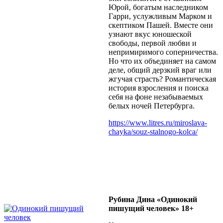
Юрой, богатым наследником
Гарри, услужливым Марком и
скептиком Пашей. Вместе они
узнают вкус юношеской
свободы, первой любви и
непримиримого соперничества.
Но что их объединяет на самом
деле, общий дерзкий враг или
жгучая страсть? Романтическая
история взросления и поиска
себя на фоне незабываемых
белых ночей Петербурга.
https://www.litres.ru/miroslava-
chayka/souz-stalnogo-kolca/
Рубина Дина «Одинокий
пишущий человек» 18+