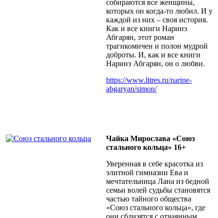
собираются все женщины,
которых он когда-то любил. И у
каждой из них – своя история.
Как и все книги Наринэ
Абгарян, этот роман
трагикомичен и полон мудрой
доброты. И, как и все книги
Наринэ Абгарян, он о любви.
https://www.litres.ru/narine-
abgaryan/simon/
Чайка Мирослава «Союз
стального кольца» 16+
Уверенная в себе красотка из
элитной гимназии Ева и
мечтательница Лана из бедной
семьи волей судьбы становятся
частью тайного общества
«Союз стального кольца», где
они сблизятся с отчаянным