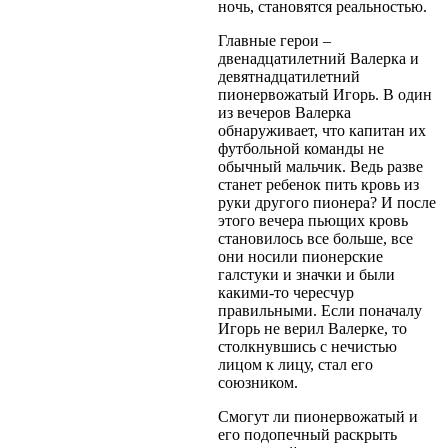
ночь, становятся реальностью.
Главные герои –
двенадцатилетний Валерка и
девятнадцатилетний
пионервожатый Игорь. В один
из вечеров Валерка
обнаруживает, что капитан их
футбольной команды не
обычный мальчик. Ведь разве
станет ребенок пить кровь из
руки другого пионера? И после
этого вечера пьющих кровь
становилось все больше, все
они носили пионерские
галстуки и значки и были
какими-то чересчур
правильными. Если поначалу
Игорь не верил Валерке, то
столкнувшись с нечистью
лицом к лицу, стал его
союзником.
Смогут ли пионервожатый и
его подопечный раскрыть