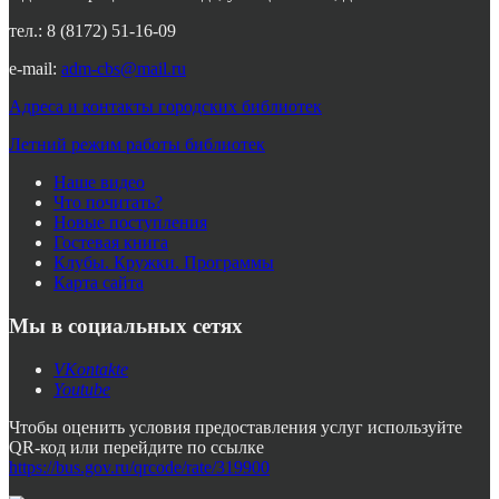
тел.: 8 (8172) 51-16-09
e-mail:
adm-cbs@mail.ru
Адреса и контакты городских библиотек
Летний режим работы библиотек
Наше видео
Что почитать?
Новые поступления
Гостевая книга
Клубы. Кружки. Программы
Карта сайта
Мы в социальных сетях
VKontakte
Youtube
Чтобы оценить условия предоставления услуг используйте
QR-код или перейдите по ссылке
https://bus.gov.ru/qrcode/rate/319900