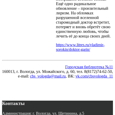
Ещё одно радикальное
обновление – пронзительный
лиризм. На обломках
разрушенной вселенной
старомодный доктор встретит,
потеряет и вновь обретёт свою
единственную любовь, чтобы
лечить её до конца своих дней.
https://www.litres.ru/vladimir-
sorokin/doktor-garin/
Городская библиотека №11
160013, г. Вологда, ул. Можайского, д. 60, тел. 8(8172)74-62-50,
e-mail:
cbs_vologda@mail.ru
, ВК
:
vk.com/cbsvologda_11
Контакты
Администрация: г. Вологда, ул. Щетинина, д.5