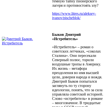
темную тайну пионерского
лагеря и противостоять злу?
https://www.litres.ru/aleksey-
ivanov/pischeblok/
Быков Дмитрий
«Истребитель»
«Истребитель» – роман о
советских летчиках, «соколах
Сталина». Они пересекали
Северный полюс, торили
воздушные тропы в Америку.
Их жизнь – метафора
преодоления во имя высшей
цели, доверия народа и вождя.
Дмитрий Быков попытался
заглянуть по ту сторону
идеологии, понять, что за сила
управляла советской историей.
Слово «истребитель» в романе
– многозначное. В тридцатые