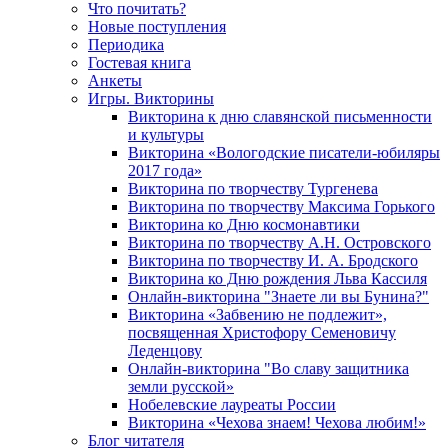
Что почитать?
Новые поступления
Периодика
Гостевая книга
Анкеты
Игры. Викторины
Викторина к дню славянской письменности
и культуры
Викторина «Вологодские писатели-юбиляры
2017 года»
Викторина по творчеству Тургенева
Викторина по творчеству Максима Горького
Викторина ко Дню космонавтики
Викторина по творчеству А.Н. Островского
Викторина по творчеству И. А. Бродского
Викторина ко Дню рождения Льва Кассиля
Онлайн-викторина "Знаете ли вы Бунина?"
Викторина «Забвению не подлежит»,
посвященная Христофору Семеновичу
Леденцову
Онлайн-викторина "Во славу защитника
земли русской»
Нобелевские лауреаты России
Викторина «Чехова знаем! Чехова любим!»
Блог читателя