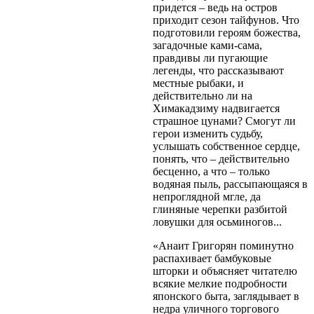
придется – ведь на остров
приходит сезон тайфунов. Что
подготовили героям божества,
загадочные ками-сама,
правдивы ли пугающие
легенды, что рассказывают
местные рыбаки, и
действительно ли на
Химакадзиму надвигается
страшное цунами? Смогут ли
герои изменить судьбу,
услышать собственное сердце,
понять, что – действительно
бесценно, а что – только
водяная пыль, рассыпающаяся в
непроглядной мгле, да
глиняные черепки разбитой
ловушки для осьминогов...
«Анаит Григорян поминутно
распахивает бамбуковые
шторки и объясняет читателю
всякие мелкие подробности
японского быта, заглядывает в
недра уличного торгового