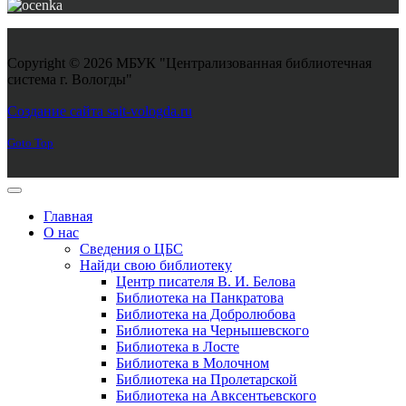
Copyright © 2026 МБУК "Централизованная библиотечная
система г. Вологды"
Joomla! 3 Templates
Создание сайта sait-vologda.ru
Goto Top
Главная
О нас
Сведения о ЦБС
Найди свою библиотеку
Центр писателя В. И. Белова
Библиотека на Панкратова
Библиотека на Добролюбова
Библиотека на Чернышевского
Библиотека в Лосте
Библиотека в Молочном
Библиотека на Пролетарской
Библиотека на Авксентьевского