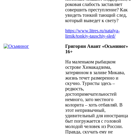
роковая слабость заставляет
совершить преступление? Как
увидеть тонкий тающий след,
который выведет к свету?
https://www.litres.ru/natalya-
lirnik/tonkiy-tauschiy-sled/
Григорян Анаит «Осьминог»
16+
На маленьком рыбацком
острове Химакадзима,
затерянном в заливе Микава,
жизнь течет размеренно и
скучно. Туристы здесь –
редкость,
достопримечательностей
немного, зато местного
колорита – хоть отбавляй. В
этот непривычный,
удивительный для иностранца
быт погружается с головой
молодой человек из России.
Правда, скучать ему не