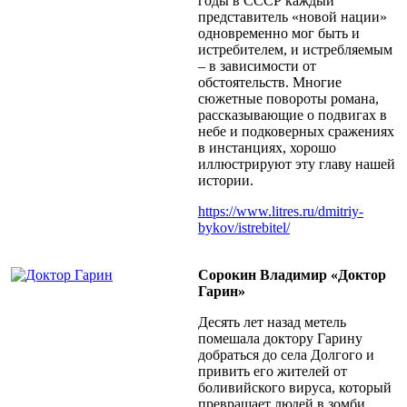
годы в СССР каждый
представитель «новой нации»
одновременно мог быть и
истребителем, и истребляемым
– в зависимости от
обстоятельств. Многие
сюжетные повороты романа,
рассказывающие о подвигах в
небе и подковерных сражениях
в инстанциях, хорошо
иллюстрируют эту главу нашей
истории.
https://www.litres.ru/dmitriy-
bykov/istrebitel/
Сорокин Владимир «Доктор
Гарин»
Десять лет назад метель
помешала доктору Гарину
добраться до села Долгого и
привить его жителей от
боливийского вируса, который
превращает людей в зомби.