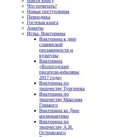
Найти книгу
Что почитать?
Новые поступления
Периодика
Гостевая книга
Анкеты
Игры. Викторины
Викторина к дню
славянской
письменности и
культуры
Викторина
«Вологодские
писатели-юбиляры
2017 года»
Викторина по
творчеству Тургенева
Викторина по
творчеству Максима
Горького
Викторина ко Дню
космонавтики
Викторина по
творчеству А.Н.
Островского