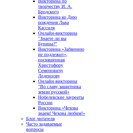
Викторина по
творчеству И. А.
Бродского
Викторина ко Дню
рождения Льва
Кассиля
Онлайн-викторина
"Знаете ли вы
Бунина?"
Викторина «Забвению
не подлежит»,
посвященная
Христофору
Семеновичу
Леденцову
Онлайн-викторина
"Во славу защитника
земли русской»
Нобелевские лауреаты
России
Викторина «Чехова
знаем! Чехова любим!»
Блог читателя
Часто задаваемые
вопросы