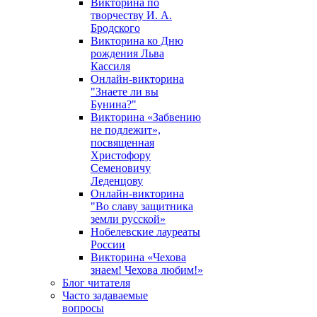
Викторина по
творчеству И. А.
Бродского
Викторина ко Дню
рождения Льва
Кассиля
Онлайн-викторина
"Знаете ли вы
Бунина?"
Викторина «Забвению
не подлежит»,
посвященная
Христофору
Семеновичу
Леденцову
Онлайн-викторина
"Во славу защитника
земли русской»
Нобелевские лауреаты
России
Викторина «Чехова
знаем! Чехова любим!»
Блог читателя
Часто задаваемые
вопросы