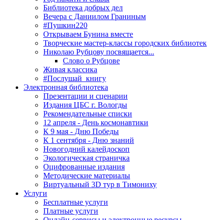
Библиотека добрых дел
Вечера с Даниилом Граниным
#Пушкин220
Открываем Бунина вместе
Творческие мастер-классы городских библиотек
Николаю Рубцову посвящается...
Слово о Рубцове
Живая классика
#Послушай_книгу
Электронная библиотека
Презентации и сценарии
Издания ЦБС г. Вологды
Рекомендательные списки
12 апреля - День космонавтики
К 9 мая - Дню Победы
К 1 сентября - Дню знаний
Новогодний калейдоскоп
Экологическая страничка
Оцифрованные издания
Методические материалы
Виртуальный 3D тур в Тимониху
Услуги
Бесплатные услуги
Платные услуги
Онлайн-сервисы и электронные ресурсы