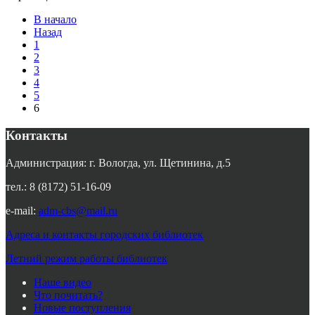
В начало
Назад
1
2
3
4
5
6
Контакты
Администрация: г. Вологда, ул. Щетинина, д.5
тел.: 8 (8172) 51-16-09
e-mail:
adm-cbs@mail.ru
Адреса и контакты городских библиотек
Летний режим работы библиотек
Наше видео
Что почитать?
Новые поступления