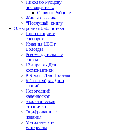
Николаю Рубцову
посвящается...
Слово о Рубцове
Живая классика
#Послушай_книгу
Электронная библиотека
Презентации и
сценарии
Издания ЦБС г.
Вологды
Рекомендательные
списки
12 апреля - День
космонавтики
К 9 мая - Дню Победы
К 1 сентября - Дню
знаний
Новогодний
калейдоскоп
Экологическая
страничка
Оцифрованные
издания
Методические
материалы