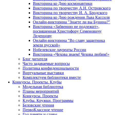
Викторина ко Дню космонавтики
Викторина по творчеству А.Н. Островского
Викторина по творчеству И. А. Бродского
Викторина ко Дню рождения Льва Кассиля
Онлайн-викторина "Знаете ли вы Бунина?"
Викторина «Забвению не подлежит»,
посвященная Христофору Семеновичу
Леденцову
Онлайн-викторина "Во славу защитника
земли русской»
Нобелевские лауреаты России
Викторина «Чехова знаем! Чехова любим!»
Блог читателя
Часто задаваемые вопросы
Политика конфиденциальности
Виртуальные выставки
Комплектуем библиотеки вместе
Конкурсы. Проекты. Клубы
Модельная библиотека
Планы мероприятий
Конкурсы. Проекты
Клубы. Кружки. Программы
Беловские чтения
ПервоКлассное чтение
Год памяти и славы