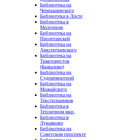
Библиотека на
Чернышевского
Библиотека в Лосте
Библиотека в
Молочном
Библиотека на
Пролетарской
Библиотека на
Авксентьевского
Библиотека на
Трактористов
(Бывалово)
Библиотека на
Судоремонтной
Библиотека на
Можайского
Библиотека на
Текстильщиков
Библиотека в
Тепличном мкр.
Библиотека в
Лукьяново
Библиотека на
Советском проспекте
Библиотека на