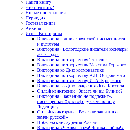
Найти книгу
Что почитать?
Новые поступления
Периодика
Гостевая книга
Анкеты
Игры. Викторины
Викторина к дню славянской письменности
и культуры
Викторина «Вологодские писатели-юбиляры
2017 года»
Викторина по творчеству Тургенева
Викторина по творчеству Максима Горького
Викторина ко Дню космонавтики
Викторина по творчеству А.Н. Островского
Викторина по творчеству И. А. Бродского
Викторина ко Дню рождения Льва Кассиля
Онлайн-викторина "Знаете ли вы Бунина?"
Викторина «Забвению не подлежит»,
посвященная Христофору Семеновичу
Леденцову
Онлайн-викторина "Во славу защитника
земли русской»
Нобелевские лауреаты России
Викторина «Чехова знаем! Чехова любим!»