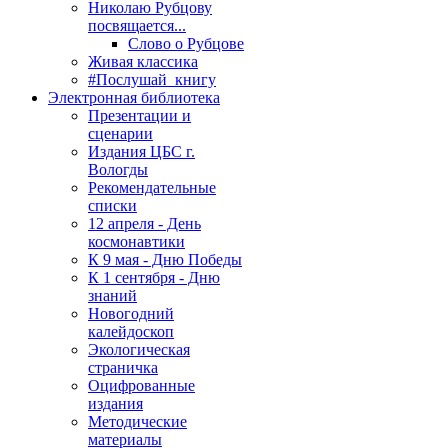
Николаю Рубцову
посвящается...
Слово о Рубцове
Живая классика
#Послушай_книгу
Электронная библиотека
Презентации и
сценарии
Издания ЦБС г.
Вологды
Рекомендательные
списки
12 апреля - День
космонавтики
К 9 мая - Дню Победы
К 1 сентября - Дню
знаний
Новогодний
калейдоскоп
Экологическая
страничка
Оцифрованные
издания
Методические
материалы