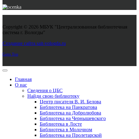
Copyright © 2026 МБУК "Централизованная библиотечная
система г. Вологды"
Joomla! 3 Templates
Создание сайта sait-vologda.ru
Goto Top
Главная
О нас
Сведения о ЦБС
Найди свою библиотеку
Центр писателя В. И. Белова
Библиотека на Панкратова
Библиотека на Добролюбова
Библиотека на Чернышевского
Библиотека в Лосте
Библиотека в Молочном
Библиотека на Пролетарской