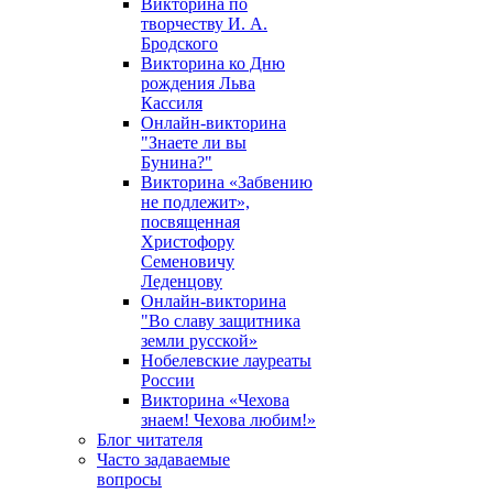
Викторина по
творчеству И. А.
Бродского
Викторина ко Дню
рождения Льва
Кассиля
Онлайн-викторина
"Знаете ли вы
Бунина?"
Викторина «Забвению
не подлежит»,
посвященная
Христофору
Семеновичу
Леденцову
Онлайн-викторина
"Во славу защитника
земли русской»
Нобелевские лауреаты
России
Викторина «Чехова
знаем! Чехова любим!»
Блог читателя
Часто задаваемые
вопросы