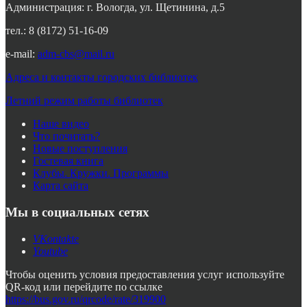
Администрация: г. Вологда, ул. Щетинина, д.5
тел.: 8 (8172) 51-16-09
e-mail:
adm-cbs@mail.ru
Адреса и контакты городских библиотек
Летний режим работы библиотек
Наше видео
Что почитать?
Новые поступления
Гостевая книга
Клубы. Кружки. Программы
Карта сайта
Мы в социальных сетях
VKontakte
Youtube
Чтобы оценить условия предоставления услуг используйте
QR-код или перейдите по ссылке
https://bus.gov.ru/qrcode/rate/319900