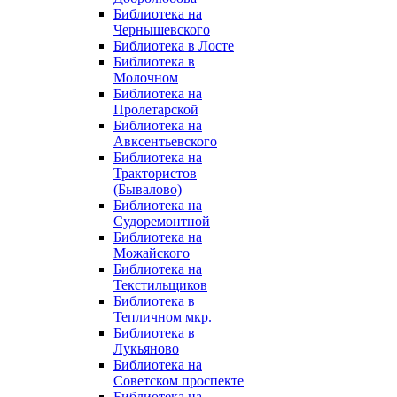
Библиотека на
Чернышевского
Библиотека в Лосте
Библиотека в
Молочном
Библиотека на
Пролетарской
Библиотека на
Авксентьевского
Библиотека на
Трактористов
(Бывалово)
Библиотека на
Судоремонтной
Библиотека на
Можайского
Библиотека на
Текстильщиков
Библиотека в
Тепличном мкр.
Библиотека в
Лукьяново
Библиотека на
Советском проспекте
Библиотека на