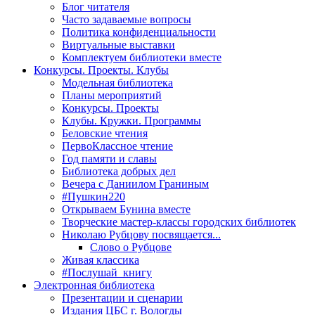
Блог читателя
Часто задаваемые вопросы
Политика конфиденциальности
Виртуальные выставки
Комплектуем библиотеки вместе
Конкурсы. Проекты. Клубы
Модельная библиотека
Планы мероприятий
Конкурсы. Проекты
Клубы. Кружки. Программы
Беловские чтения
ПервоКлассное чтение
Год памяти и славы
Библиотека добрых дел
Вечера с Даниилом Граниным
#Пушкин220
Открываем Бунина вместе
Творческие мастер-классы городских библиотек
Николаю Рубцову посвящается...
Слово о Рубцове
Живая классика
#Послушай_книгу
Электронная библиотека
Презентации и сценарии
Издания ЦБС г. Вологды