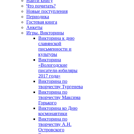
Найти книгу
Что почитать?
Новые поступления
Периодика
Гостевая книга
Анкеты
Игры. Викторины
Викторина к дню
славянской
письменности и
культуры
Викторина
«Вологодские
писатели-юбиляры
2017 года»
Викторина по
творчеству Тургенева
Викторина по
творчеству Максима
Горького
Викторина ко Дню
космонавтики
Викторина по
творчеству А.Н.
Островского