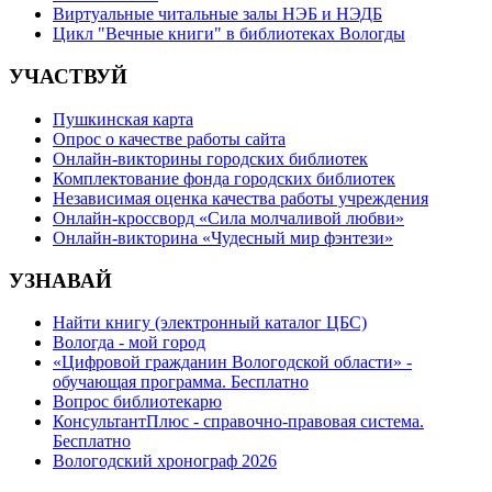
Виртуальные читальные залы НЭБ и НЭДБ
Цикл "Вечные книги" в библиотеках Вологды
УЧАСТВУЙ
Пушкинская карта
Опрос о качестве работы сайта
Онлайн-викторины городских библиотек
Комплектование фонда городских библиотек
Независимая оценка качества работы учреждения
Онлайн-кроссворд «Сила молчаливой любви»
Онлайн-викторина «Чудесный мир фэнтези»
УЗНАВАЙ
Найти книгу (электронный каталог ЦБС)
Вологда - мой город
«Цифровой гражданин Вологодской области» -
обучающая программа. Бесплатно
Вопрос библиотекарю
КонсультантПлюс - справочно-правовая система.
Бесплатно
Вологодский хронограф 2026