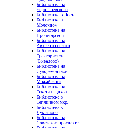
Библиотека на
Чернышевского
Библиотека в Лосте
Библиотека в
Молочном
Библиотека на
Пролетарской
Библиотека на
Авксентьевского
Библиотека на
Трактористов
(Бывалово)
Библиотека на
Судоремонтной
Библиотека на
Можайского
Библиотека на
Текстильщиков
Библиотека в
Тепличном мкр.
Библиотека в
Лукьяново
Библиотека на
Советском проспекте
Библиотека на