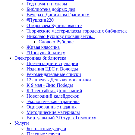
Год памяти и славы
Библиотека добрых дел
Вечера с Даниилом Граниным
#Пушкин220
Открываем Бунина вместе
Творческие мастер-классы городских библиотек
Николаю Рубцову посвящается...
Слово о Рубцове
Живая классика
#Послушай_книгу
Электронная библиотека
Презентации и сценарии
Издания ЦБС г. Вологды
Рекомендательные списки
12 апреля - День космонавтики
К 9 мая - Дню Победы
К 1 сентября - Дню знаний
Новогодний калейдоскоп
Экологическая страничка
Оцифрованные издания
Методические материалы
Виртуальный 3D тур в Тимониху
Услуги
Бесплатные услуги
Платные услуги