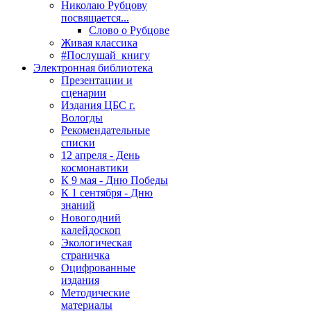
Николаю Рубцову
посвящается...
Слово о Рубцове
Живая классика
#Послушай_книгу
Электронная библиотека
Презентации и
сценарии
Издания ЦБС г.
Вологды
Рекомендательные
списки
12 апреля - День
космонавтики
К 9 мая - Дню Победы
К 1 сентября - Дню
знаний
Новогодний
калейдоскоп
Экологическая
страничка
Оцифрованные
издания
Методические
материалы