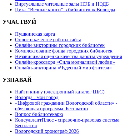
Виртуальные читальные залы НЭБ и НЭДБ
Цикл "Вечные книги" в библиотеках Вологды
УЧАСТВУЙ
Пушкинская карта
Опрос о качестве работы сайта
Онлайн-викторины городских библиотек
Комплектование фонда городских библиотек
Независимая оценка качества работы учреждения
Онлайн-кроссворд «Сила молчаливой любви»
Онлайн-викторина «Чудесный мир фэнтези»
УЗНАВАЙ
Найти книгу (электронный каталог ЦБС)
Вологда - мой город
«Цифровой гражданин Вологодской области» -
обучающая программа. Бесплатно
Вопрос библиотекарю
КонсультантПлюс - справочно-правовая система.
Бесплатно
Вологодский хронограф 2026