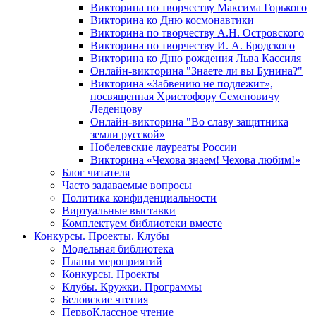
Викторина по творчеству Максима Горького
Викторина ко Дню космонавтики
Викторина по творчеству А.Н. Островского
Викторина по творчеству И. А. Бродского
Викторина ко Дню рождения Льва Кассиля
Онлайн-викторина "Знаете ли вы Бунина?"
Викторина «Забвению не подлежит»,
посвященная Христофору Семеновичу
Леденцову
Онлайн-викторина "Во славу защитника
земли русской»
Нобелевские лауреаты России
Викторина «Чехова знаем! Чехова любим!»
Блог читателя
Часто задаваемые вопросы
Политика конфиденциальности
Виртуальные выставки
Комплектуем библиотеки вместе
Конкурсы. Проекты. Клубы
Модельная библиотека
Планы мероприятий
Конкурсы. Проекты
Клубы. Кружки. Программы
Беловские чтения
ПервоКлассное чтение