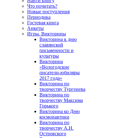
Найти книгу
Что почитать?
Новые поступления
Периодика
Гостевая книга
Анкеты
Игры. Викторины
Викторина к дню
славянской
письменности и
культуры
Викторина
«Вологодские
писатели-юбиляры
2017 года»
Викторина по
творчеству Тургенева
Викторина по
творчеству Максима
Горького
Викторина ко Дню
космонавтики
Викторина по
творчеству А.Н.
Островского