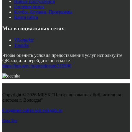
Новые поступления
Гостевая книга
Клубы. Кружки. Программы
Карта сайта
Мы в социальных сетях
VKontakte
Youtube
Чтобы оценить условия предоставления услуг используйте
QR-код или перейдите по ссылке
https://bus.gov.ru/qrcode/rate/319900
Copyright © 2026 МБУК "Централизованная библиотечная
система г. Вологды"
Joomla! 3 Templates
Создание сайта sait-vologda.ru
Goto Top