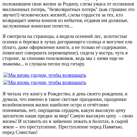
положившим свои жизни за Родину, слезы ужаса от осознания
миллионных потерь, "безвозвратных потерь" (как страшно это
звучит!) человеческих жизней, слезы гордости за тех, кто
возвращает имена воинов из небытия, отдавая им должные,
заслуженные воинские почести...
Я смотрела на страницы, а видела осенний лес, золотистые
осинки и березки в лучах догорающего солнца и могучие ели
(благо, даже оформление книги, а не только её содержание,
помогают совершить перемещение), сидела у костра, чуть в
стороне, за спинами поисковиков, ведь мы с ними еще не
знакомы... и слушала песни под гитару.
Я читала эту книгу в Рождество, в день своего рождения, и
думала, что именно в такие светлые праздники, праздники
возобновления жизни наиболее остро и отчётливо
понимаешь, нет, ощущаешь сердцем, какую высокую цену
заплатили наши предки за мир! Самую высокую цену – свою
жизнь! И оставить их в забвении лежать в болотах, в сырой
земле
–
это преступление. Преступление перед Памятью,
перед Совестью!