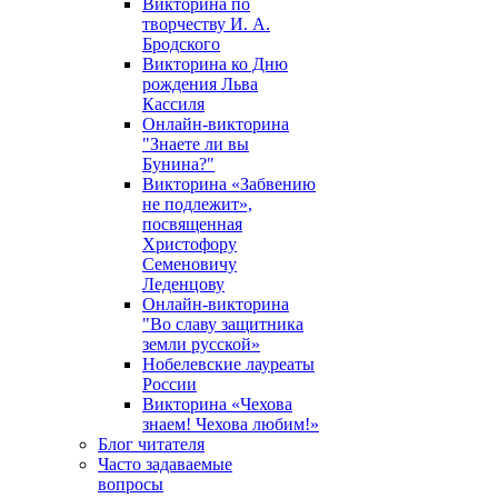
Викторина по
творчеству И. А.
Бродского
Викторина ко Дню
рождения Льва
Кассиля
Онлайн-викторина
"Знаете ли вы
Бунина?"
Викторина «Забвению
не подлежит»,
посвященная
Христофору
Семеновичу
Леденцову
Онлайн-викторина
"Во славу защитника
земли русской»
Нобелевские лауреаты
России
Викторина «Чехова
знаем! Чехова любим!»
Блог читателя
Часто задаваемые
вопросы