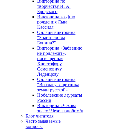
Викторина по
творчеству И. А.
Бродского
Викторина ко Дню
рождения Льва
Кассиля
Онлайн-викторина
"Знаете ли вы
Бунина?"
Викторина «Забвению
не подлежит»,
посвященная
Христофору
Семеновичу
Леденцову
Онлайн-викторина
"Во славу защитника
земли русской»
Нобелевские лауреаты
России
Викторина «Чехова
знаем! Чехова любим!»
Блог читателя
Часто задаваемые
вопросы