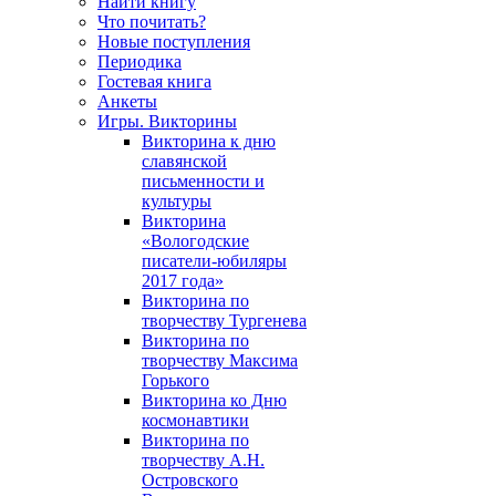
Найти книгу
Что почитать?
Новые поступления
Периодика
Гостевая книга
Анкеты
Игры. Викторины
Викторина к дню
славянской
письменности и
культуры
Викторина
«Вологодские
писатели-юбиляры
2017 года»
Викторина по
творчеству Тургенева
Викторина по
творчеству Максима
Горького
Викторина ко Дню
космонавтики
Викторина по
творчеству А.Н.
Островского