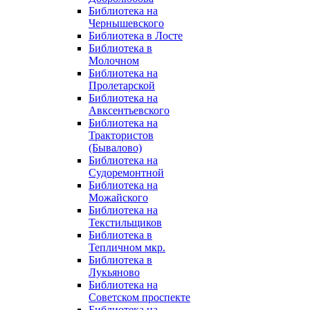
Библиотека на
Чернышевского
Библиотека в Лосте
Библиотека в
Молочном
Библиотека на
Пролетарской
Библиотека на
Авксентьевского
Библиотека на
Трактористов
(Бывалово)
Библиотека на
Судоремонтной
Библиотека на
Можайского
Библиотека на
Текстильщиков
Библиотека в
Тепличном мкр.
Библиотека в
Лукьяново
Библиотека на
Советском проспекте
Библиотека на