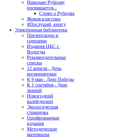
Николаю Рубцову
посвящается...
Слово о Рубцове
Живая классика
#Послушай_книгу
Электронная библиотека
Презентации и
сценарии
Издания ЦБС г.
Вологды
Рекомендательные
списки
12 апреля - День
космонавтики
К 9 мая - Дню Победы
К 1 сентября - Дню
знаний
Новогодний
калейдоскоп
Экологическая
страничка
Оцифрованные
издания
Методические
материалы