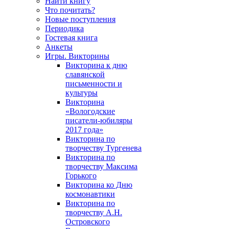
Найти книгу
Что почитать?
Новые поступления
Периодика
Гостевая книга
Анкеты
Игры. Викторины
Викторина к дню
славянской
письменности и
культуры
Викторина
«Вологодские
писатели-юбиляры
2017 года»
Викторина по
творчеству Тургенева
Викторина по
творчеству Максима
Горького
Викторина ко Дню
космонавтики
Викторина по
творчеству А.Н.
Островского