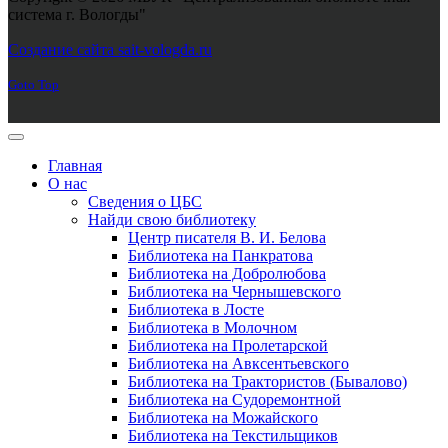
система г. Вологды"
Joomla! 3 Templates
Создание сайта sait-vologda.ru
Goto Top
Главная
О нас
Сведения о ЦБС
Найди свою библиотеку
Центр писателя В. И. Белова
Библиотека на Панкратова
Библиотека на Добролюбова
Библиотека на Чернышевского
Библиотека в Лосте
Библиотека в Молочном
Библиотека на Пролетарской
Библиотека на Авксентьевского
Библиотека на Трактористов (Бывалово)
Библиотека на Судоремонтной
Библиотека на Можайского
Библиотека на Текстильщиков