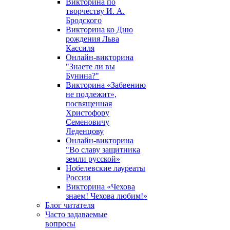
Викторина по
творчеству И. А.
Бродского
Викторина ко Дню
рождения Льва
Кассиля
Онлайн-викторина
"Знаете ли вы
Бунина?"
Викторина «Забвению
не подлежит»,
посвященная
Христофору
Семеновичу
Леденцову
Онлайн-викторина
"Во славу защитника
земли русской»
Нобелевские лауреаты
России
Викторина «Чехова
знаем! Чехова любим!»
Блог читателя
Часто задаваемые
вопросы