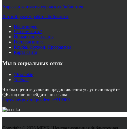
Адреса и контакты городских библиотек
Летний режим работы библиотек
Наше видео
Что почитать?
Новые поступления
Гостевая книга
Клубы. Кружки. Программы
Карта сайта
Мы в социальных сетях
VKontakte
Youtube
Чтобы оценить условия предоставления услуг используйте
QR-код или перейдите по ссылке
https://bus.gov.ru/qrcode/rate/319900
Copyright © 2026 МБУК "Централизованная библиотечная