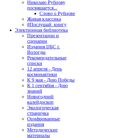
Николаю Рубцову
посвящается...
Слово о Рубцове
Живая классика
#Послушай_книгу
Электронная библиотека
Презентации и
сценарии
Издания ЦБС г.
Вологды
Рекомендательные
списки
12 апреля - День
космонавтики
К 9 мая - Дню Победы
К 1 сентября - Дню
знаний
Новогодний
калейдоскоп
Экологическая
страничка
Оцифрованные
издания
Методические
материалы