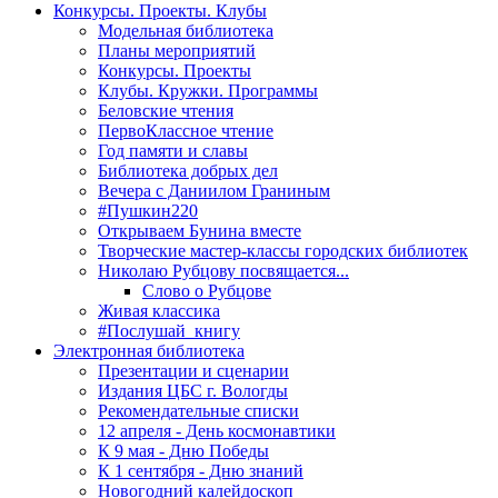
Конкурсы. Проекты. Клубы
Модельная библиотека
Планы мероприятий
Конкурсы. Проекты
Клубы. Кружки. Программы
Беловские чтения
ПервоКлассное чтение
Год памяти и славы
Библиотека добрых дел
Вечера с Даниилом Граниным
#Пушкин220
Открываем Бунина вместе
Творческие мастер-классы городских библиотек
Николаю Рубцову посвящается...
Слово о Рубцове
Живая классика
#Послушай_книгу
Электронная библиотека
Презентации и сценарии
Издания ЦБС г. Вологды
Рекомендательные списки
12 апреля - День космонавтики
К 9 мая - Дню Победы
К 1 сентября - Дню знаний
Новогодний калейдоскоп