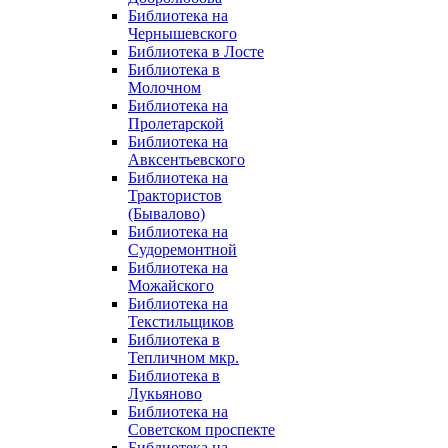
Библиотека на
Чернышевского
Библиотека в Лосте
Библиотека в
Молочном
Библиотека на
Пролетарской
Библиотека на
Авксентьевского
Библиотека на
Трактористов
(Бывалово)
Библиотека на
Судоремонтной
Библиотека на
Можайского
Библиотека на
Текстильщиков
Библиотека в
Тепличном мкр.
Библиотека в
Лукьяново
Библиотека на
Советском проспекте
Библиотека на