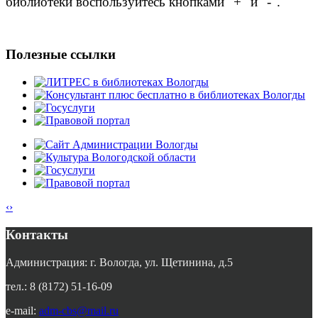
библиотеки воспользуйтесь кнопками "+" и "-".
Полезные ссылки
‹
›
Контакты
Администрация: г. Вологда, ул. Щетинина, д.5
тел.: 8 (8172) 51-16-09
e-mail:
adm-cbs@mail.ru