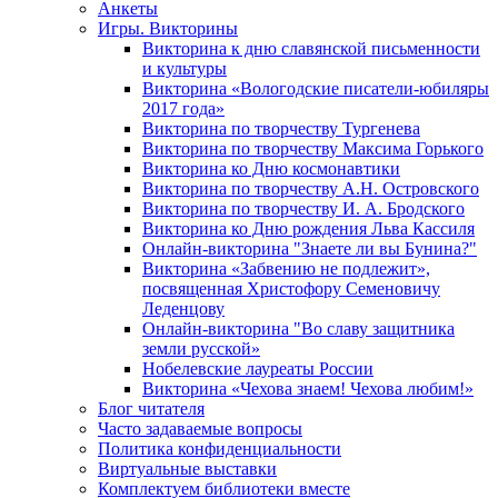
Анкеты
Игры. Викторины
Викторина к дню славянской письменности
и культуры
Викторина «Вологодские писатели-юбиляры
2017 года»
Викторина по творчеству Тургенева
Викторина по творчеству Максима Горького
Викторина ко Дню космонавтики
Викторина по творчеству А.Н. Островского
Викторина по творчеству И. А. Бродского
Викторина ко Дню рождения Льва Кассиля
Онлайн-викторина "Знаете ли вы Бунина?"
Викторина «Забвению не подлежит»,
посвященная Христофору Семеновичу
Леденцову
Онлайн-викторина "Во славу защитника
земли русской»
Нобелевские лауреаты России
Викторина «Чехова знаем! Чехова любим!»
Блог читателя
Часто задаваемые вопросы
Политика конфиденциальности
Виртуальные выставки
Комплектуем библиотеки вместе