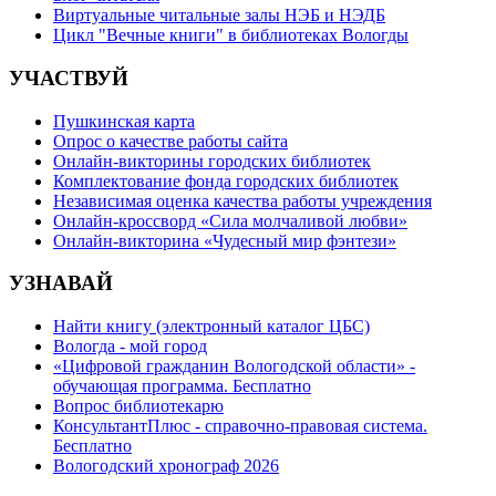
Виртуальные читальные залы НЭБ и НЭДБ
Цикл "Вечные книги" в библиотеках Вологды
УЧАСТВУЙ
Пушкинская карта
Опрос о качестве работы сайта
Онлайн-викторины городских библиотек
Комплектование фонда городских библиотек
Независимая оценка качества работы учреждения
Онлайн-кроссворд «Сила молчаливой любви»
Онлайн-викторина «Чудесный мир фэнтези»
УЗНАВАЙ
Найти книгу (электронный каталог ЦБС)
Вологда - мой город
«Цифровой гражданин Вологодской области» -
обучающая программа. Бесплатно
Вопрос библиотекарю
КонсультантПлюс - справочно-правовая система.
Бесплатно
Вологодский хронограф 2026