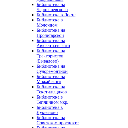
Библиотека на
Чернышевского
Библиотека в Лосте
Библиотека в
Молочном
Библиотека на
Пролетарской
Библиотека на
Авксентьевского
Библиотека на
Трактористов
(Бывалово)
Библиотека на
Судоремонтной
Библиотека на
Можайского
Библиотека на
Текстильщиков
Библиотека в
Тепличном мкр.
Библиотека в
Лукьяново
Библиотека на
Советском проспекте
Библиотека на