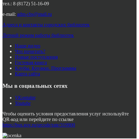
тел.: 8 (8172) 51-16-09
e-mail:
adm-cbs@mail.ru
Адреса и контакты городских библиотек
Летний режим работы библиотек
Наше видео
Что почитать?
Новые поступления
Гостевая книга
Клубы. Кружки. Программы
Карта сайта
Мы в социальных сетях
VKontakte
Youtube
Чтобы оценить условия предоставления услуг используйте
QR-код или перейдите по ссылке
https://bus.gov.ru/qrcode/rate/319900