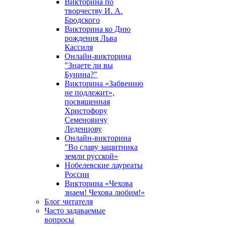
Викторина по
творчеству И. А.
Бродского
Викторина ко Дню
рождения Льва
Кассиля
Онлайн-викторина
"Знаете ли вы
Бунина?"
Викторина «Забвению
не подлежит»,
посвященная
Христофору
Семеновичу
Леденцову
Онлайн-викторина
"Во славу защитника
земли русской»
Нобелевские лауреаты
России
Викторина «Чехова
знаем! Чехова любим!»
Блог читателя
Часто задаваемые
вопросы