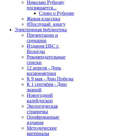
Николаю Рубцову
посвящается...
Слово о Рубцове
Живая классика
#Послушай_книгу
Электронная библиотека
Презентации и
сценарии
Издания ЦБС г.
Вологды
Рекомендательные
списки
12 апреля - День
космонавтики
К 9 мая - Дню Победы
К 1 сентября - Дню
знаний
Новогодний
калейдоскоп
Экологическая
страничка
Оцифрованные
издания
Методические
материалы