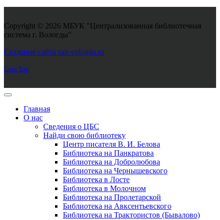
Copyright © 2026 МБУК "Централизованная библиотечная
система г. Вологды"
Joomla! 3 Templates
Создание сайта sait-vologda.ru
Goto Top
Главная
О нас
Сведения о ЦБС
Найди свою библиотеку
Центр писателя В. И. Белова
Библиотека на Панкратова
Библиотека на Добролюбова
Библиотека на Чернышевского
Библиотека в Лосте
Библиотека в Молочном
Библиотека на Пролетарской
Библиотека на Авксентьевского
Библиотека на Трактористов (Бывалово)