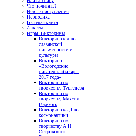
Найти книгу
Что почитать?
Новые поступления
Периодика
Гостевая книга
Анкеты
Игры. Викторины
Викторина к дню
славянской
письменности и
культуры
Викторина
«Вологодские
писатели-юбиляры
2017 года»
Викторина по
творчеству Тургенева
Викторина по
творчеству Максима
Горького
Викторина ко Дню
космонавтики
Викторина по
творчеству А.Н.
Островского