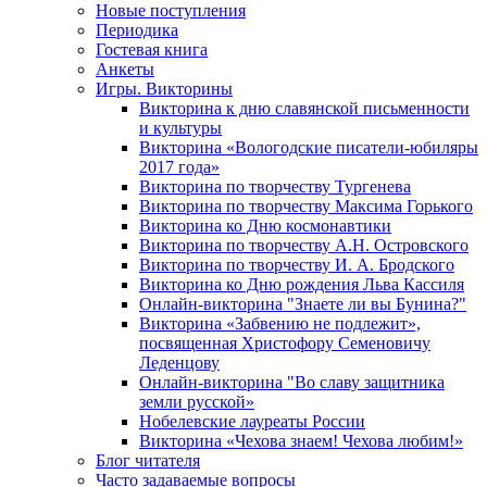
Новые поступления
Периодика
Гостевая книга
Анкеты
Игры. Викторины
Викторина к дню славянской письменности
и культуры
Викторина «Вологодские писатели-юбиляры
2017 года»
Викторина по творчеству Тургенева
Викторина по творчеству Максима Горького
Викторина ко Дню космонавтики
Викторина по творчеству А.Н. Островского
Викторина по творчеству И. А. Бродского
Викторина ко Дню рождения Льва Кассиля
Онлайн-викторина "Знаете ли вы Бунина?"
Викторина «Забвению не подлежит»,
посвященная Христофору Семеновичу
Леденцову
Онлайн-викторина "Во славу защитника
земли русской»
Нобелевские лауреаты России
Викторина «Чехова знаем! Чехова любим!»
Блог читателя
Часто задаваемые вопросы