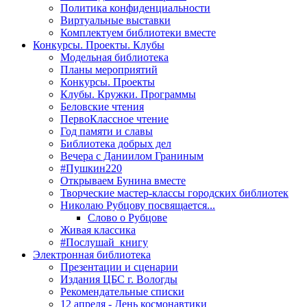
Политика конфиденциальности
Виртуальные выставки
Комплектуем библиотеки вместе
Конкурсы. Проекты. Клубы
Модельная библиотека
Планы мероприятий
Конкурсы. Проекты
Клубы. Кружки. Программы
Беловские чтения
ПервоКлассное чтение
Год памяти и славы
Библиотека добрых дел
Вечера с Даниилом Граниным
#Пушкин220
Открываем Бунина вместе
Творческие мастер-классы городских библиотек
Николаю Рубцову посвящается...
Слово о Рубцове
Живая классика
#Послушай_книгу
Электронная библиотека
Презентации и сценарии
Издания ЦБС г. Вологды
Рекомендательные списки
12 апреля - День космонавтики