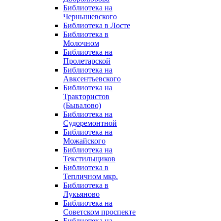
Библиотека на
Чернышевского
Библиотека в Лосте
Библиотека в
Молочном
Библиотека на
Пролетарской
Библиотека на
Авксентьевского
Библиотека на
Трактористов
(Бывалово)
Библиотека на
Судоремонтной
Библиотека на
Можайского
Библиотека на
Текстильщиков
Библиотека в
Тепличном мкр.
Библиотека в
Лукьяново
Библиотека на
Советском проспекте
Библиотека на