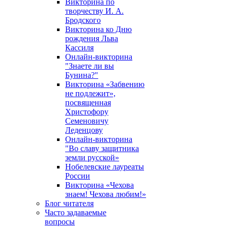
Викторина по
творчеству И. А.
Бродского
Викторина ко Дню
рождения Льва
Кассиля
Онлайн-викторина
"Знаете ли вы
Бунина?"
Викторина «Забвению
не подлежит»,
посвященная
Христофору
Семеновичу
Леденцову
Онлайн-викторина
"Во славу защитника
земли русской»
Нобелевские лауреаты
России
Викторина «Чехова
знаем! Чехова любим!»
Блог читателя
Часто задаваемые
вопросы