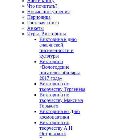
Найти книгу
Что почитать?
Новые поступления
Периодика
Гостевая книга
Анкеты
Игры. Викторины
Викторина к дню
славянской
письменности и
культуры
Викторина
«Вологодские
писатели-юбиляры
2017 года»
Викторина по
творчеству Тургенева
Викторина по
творчеству Максима
Горького
Викторина ко Дню
космонавтики
Викторина по
творчеству А.Н.
Островского