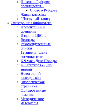
Николаю Рубцову
посвящается...
Слово о Рубцове
Живая классика
#Послушай_книгу
Электронная библиотека
Презентации и
сценарии
Издания ЦБС г.
Вологды
Рекомендательные
списки
12 апреля - День
космонавтики
К 9 мая - Дню Победы
К 1 сентября - Дню
знаний
Новогодний
калейдоскоп
Экологическая
страничка
Оцифрованные
издания
Методические
материалы