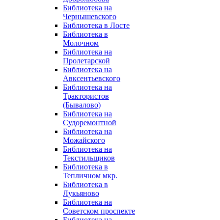
Библиотека на
Чернышевского
Библиотека в Лосте
Библиотека в
Молочном
Библиотека на
Пролетарской
Библиотека на
Авксентьевского
Библиотека на
Трактористов
(Бывалово)
Библиотека на
Судоремонтной
Библиотека на
Можайского
Библиотека на
Текстильщиков
Библиотека в
Тепличном мкр.
Библиотека в
Лукьяново
Библиотека на
Советском проспекте
Библиотека на