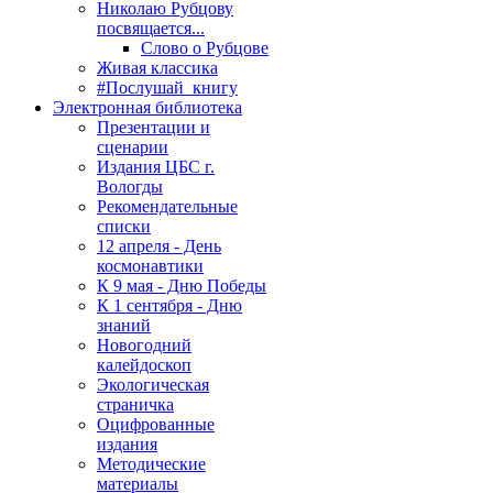
Николаю Рубцову
посвящается...
Слово о Рубцове
Живая классика
#Послушай_книгу
Электронная библиотека
Презентации и
сценарии
Издания ЦБС г.
Вологды
Рекомендательные
списки
12 апреля - День
космонавтики
К 9 мая - Дню Победы
К 1 сентября - Дню
знаний
Новогодний
калейдоскоп
Экологическая
страничка
Оцифрованные
издания
Методические
материалы