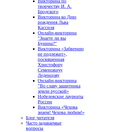
Викторина по
творчеству И. А.
Бродского
Викторина ко Дню
рождения Льва
Кассиля
Онлайн-викторина
"Знаете ли вы
Бунина?"
Викторина «Забвению
не подлежит»,
посвященная
Христофору
Семеновичу
Леденцову
Онлайн-викторина
"Во славу защитника
земли русской»
Нобелевские лауреаты
России
Викторина «Чехова
знаем! Чехова любим!»
Блог читателя
Часто задаваемые
вопросы