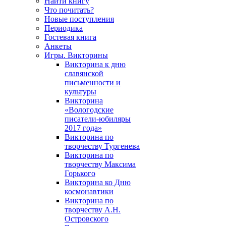
Найти книгу
Что почитать?
Новые поступления
Периодика
Гостевая книга
Анкеты
Игры. Викторины
Викторина к дню
славянской
письменности и
культуры
Викторина
«Вологодские
писатели-юбиляры
2017 года»
Викторина по
творчеству Тургенева
Викторина по
творчеству Максима
Горького
Викторина ко Дню
космонавтики
Викторина по
творчеству А.Н.
Островского