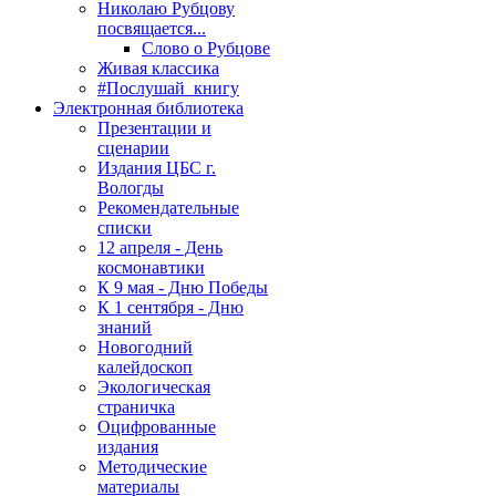
Николаю Рубцову
посвящается...
Слово о Рубцове
Живая классика
#Послушай_книгу
Электронная библиотека
Презентации и
сценарии
Издания ЦБС г.
Вологды
Рекомендательные
списки
12 апреля - День
космонавтики
К 9 мая - Дню Победы
К 1 сентября - Дню
знаний
Новогодний
калейдоскоп
Экологическая
страничка
Оцифрованные
издания
Методические
материалы