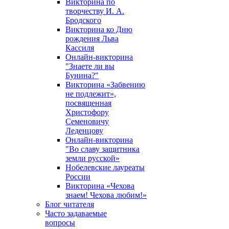
Викторина по
творчеству И. А.
Бродского
Викторина ко Дню
рождения Льва
Кассиля
Онлайн-викторина
"Знаете ли вы
Бунина?"
Викторина «Забвению
не подлежит»,
посвященная
Христофору
Семеновичу
Леденцову
Онлайн-викторина
"Во славу защитника
земли русской»
Нобелевские лауреаты
России
Викторина «Чехова
знаем! Чехова любим!»
Блог читателя
Часто задаваемые
вопросы