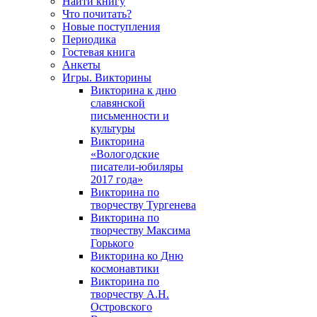
Найти книгу
Что почитать?
Новые поступления
Периодика
Гостевая книга
Анкеты
Игры. Викторины
Викторина к дню
славянской
письменности и
культуры
Викторина
«Вологодские
писатели-юбиляры
2017 года»
Викторина по
творчеству Тургенева
Викторина по
творчеству Максима
Горького
Викторина ко Дню
космонавтики
Викторина по
творчеству А.Н.
Островского