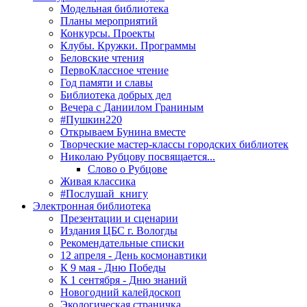
Модельная библиотека
Планы мероприятий
Конкурсы. Проекты
Клубы. Кружки. Программы
Беловские чтения
ПервоКлассное чтение
Год памяти и славы
Библиотека добрых дел
Вечера с Даниилом Граниным
#Пушкин220
Открываем Бунина вместе
Творческие мастер-классы городских библиотек
Николаю Рубцову посвящается...
Слово о Рубцове
Живая классика
#Послушай_книгу
Электронная библиотека
Презентации и сценарии
Издания ЦБС г. Вологды
Рекомендательные списки
12 апреля - День космонавтики
К 9 мая - Дню Победы
К 1 сентября - Дню знаний
Новогодний калейдоскоп
Экологическая страничка