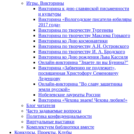
Игры. Викторины
Викторина к дню славянской письменности
и культуры
Викторина «Вологодские писатели-юбиляры
2017 года»
Викторина по творчеству Тургенева
Викторина по творчеству Максима Горького
Викторина ко Дню космонавтики
Викторина по творчеству А.Н. Островского
Викторина по творчеству И. А. Бродского
Викторина ко Дню рождения Льва Кассиля
Онлайн-викторина "Знаете ли вы Бунина?"
Викторина «Забвению не подлежит»,
посвященная Христофору Семеновичу
Леденцову
Онлайн-викторина "Во славу защитника
земли русской»
Нобелевские лауреаты России
Викторина «Чехова знаем! Чехова любим!»
Блог читателя
Часто задаваемые вопросы
Политика конфиденциальности
Виртуальные выставки
Комплектуем библиотеки вместе
Конкурсы. Проекты. Клубы