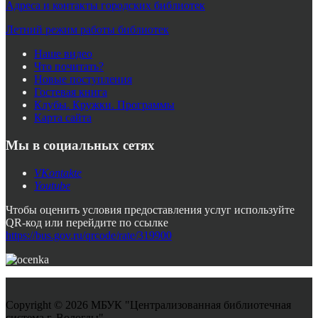
Адреса и контакты городских библиотек
Летний режим работы библиотек
Наше видео
Что почитать?
Новые поступления
Гостевая книга
Клубы. Кружки. Программы
Карта сайта
Мы в социальных сетях
VKontakte
Youtube
Чтобы оценить условия предоставления услуг используйте
QR-код или перейдите по ссылке
https://bus.gov.ru/qrcode/rate/319900
Copyright © 2026 МБУК "Централизованная библиотечная
система г. Вологды"