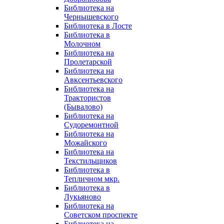
Библиотека на
Чернышевского
Библиотека в Лосте
Библиотека в
Молочном
Библиотека на
Пролетарской
Библиотека на
Авксентьевского
Библиотека на
Трактористов
(Бывалово)
Библиотека на
Судоремонтной
Библиотека на
Можайского
Библиотека на
Текстильщиков
Библиотека в
Тепличном мкр.
Библиотека в
Лукьяново
Библиотека на
Советском проспекте
Библиотека на