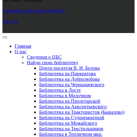
Joomla! 3 Templates
Создание сайта sait-vologda.ru
Goto Top
Главная
О нас
Сведения о ЦБС
Найди свою библиотеку
Центр писателя В. И. Белова
Библиотека на Панкратова
Библиотека на Добролюбова
Библиотека на Чернышевского
Библиотека в Лосте
Библиотека в Молочном
Библиотека на Пролетарской
Библиотека на Авксентьевского
Библиотека на Трактористов (Бывалово)
Библиотека на Судоремонтной
Библиотека на Можайского
Библиотека на Текстильщиков
Библиотека в Тепличном мкр.